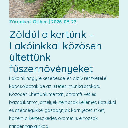
Zárdakert Otthon
|
2026. 06. 22.
Zöldül a kertünk –
Lakóinkkal közösen
ültettünk
fűszernövényeket
Lakóink nagy lelkesedéssel és aktív részvétellel
kapcsolódtak be az ültetési munkálatokba.
Közösen ültettünk mentát, citromfüvet és
bazsalikomot, amelyek nemcsak kellemes illatukkal
és szépségükkel gazdagítják környezetünket,
hanem a kertészkedés örömét is elhozzák
mindennapjainkba.