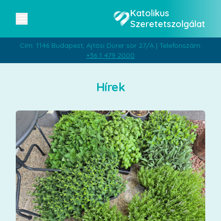
Katolikus
Szeretetszolgálat
Cím: 1146 Budapest, Ajtósi Dürer sor 27/A | Telefonszám:
+36 1 479 2000
Hírek