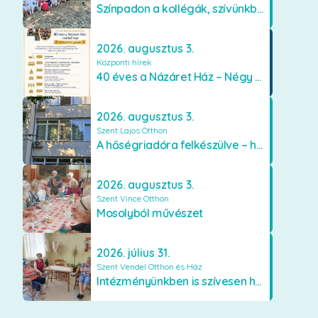
Színpadon a kollégák, szívünkben a lakók
2026. augusztus 3.
Központi hírek
40 éves a Názáret Ház – Négy évtized szeretetben és gondoskodásban
2026. augusztus 3.
Szent Lajos Otthon
A hőségriadóra felkészülve – hűsítő fejlesztések a Szent Lajos Otthonban
2026. augusztus 3.
Szent Vince Otthon
Mosolyból művészet
2026. július 31.
Szent Vendel Otthon és Ház
Intézményünkben is szívesen használják a VR szemüveget