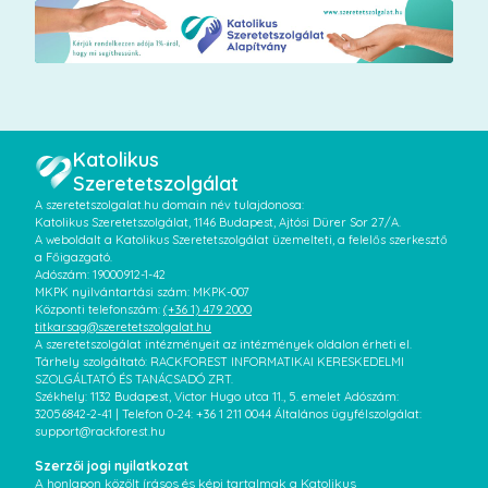
Katolikus
Szeretetszolgálat
A szeretetszolgalat.hu domain név tulajdonosa:
Katolikus Szeretetszolgálat, 1146 Budapest, Ajtósi Dürer Sor 27/A.
A weboldalt a Katolikus Szeretetszolgálat üzemelteti, a felelős szerkesztő
a Főigazgató.
Adószám: 19000912-1-42
MKPK nyilvántartási szám: MKPK-007
Központi telefonszám:
(+36 1) 479 2000
titkarsag@szeretetszolgalat.hu
A szeretetszolgálat intézményeit az intézmények oldalon érheti el.
Tárhely szolgáltató: RACKFOREST INFORMATIKAI KERESKEDELMI
SZOLGÁLTATÓ ÉS TANÁCSADÓ ZRT.
Székhely: 1132 Budapest, Victor Hugo utca 11., 5. emelet Adószám:
32056842-2-41 | Telefon 0-24: +36 1 211 0044 Általános ügyfélszolgálat:
support@rackforest.hu
Szerzői jogi nyilatkozat
A honlapon közölt írásos és képi tartalmak a Katolikus