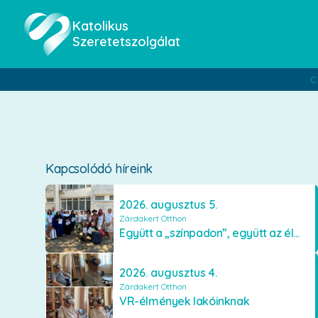
Katolikus
Szeretetszolgálat
C
Kapcsolódó híreink
2026. augusztus 5.
Zárdakert Otthon
Együtt a „színpadon”, együtt az élményekért 🎭✨
2026. augusztus 4.
Zárdakert Otthon
VR-élmények lakóinknak