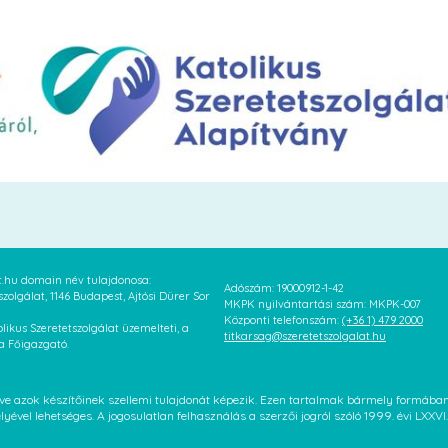
at.hu domain név tulajdonosa:
Adószám: 19000912-1-42
szolgálat, 1146 Budapest, Ajtósi Dürer Sor
MKPK nyilvántartási szám: MKPK-007
Központi telefonszám:
(+36 1) 479 2000
likus Szeretetszolgálat üzemelteti, a
titkarsag@szeretetszolgalat.hu
 a Főigazgató.
letve azok készítőinek szellemi tulajdonát képezik. Ezen tartalmak bármely formáb
élyével lehetséges. A jogosulatlan felhasználás a szerzői jogról szóló 1999. évi LX