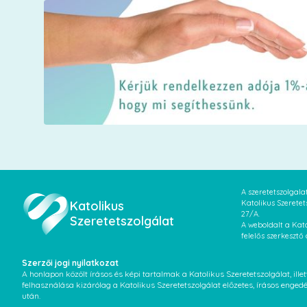
A szeretetszolgal
Katolikus
Katolikus Szeretet
27/A.
Szeretetszolgálat
A weboldalt a Kato
felelős szerkesztő
Szerzői jogi nyilatkozat
A honlapon közölt írásos és képi tartalmak a Katolikus Szeretetszolgálat, il
felhasználása kizárólag a Katolikus Szeretetszolgálat előzetes, írásos enged
után.