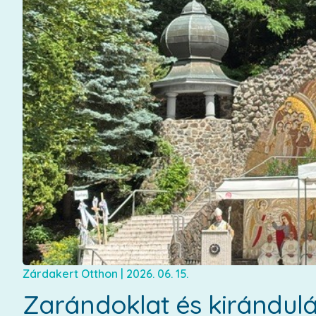
Zárdakert Otthon
|
2026. 06. 15.
Zarándoklat és kirándul