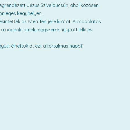
megrendezett Jézus Szíve búcsún, ahol közösen
lönleges kegyhelyen.
kintették az Isten Tenyere kilátót. A csodálatos
a napnak, amely egyszerre nyújtott lelki és
gyütt élhettük át ezt a tartalmas napot!