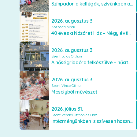
Színpadon a kollégák, szívünkben a lakók
2026. augusztus 3.
Központi hírek
40 éves a Názáret Ház – Négy évtized szeretetben és gondoskodásban
2026. augusztus 3.
Szent Lajos Otthon
A hőségriadóra felkészülve – hűsítő fejlesztések a Szent Lajos Otthonban
2026. augusztus 3.
Szent Vince Otthon
Mosolyból művészet
2026. július 31.
Szent Vendel Otthon és Ház
Intézményünkben is szívesen használják a VR szemüveget