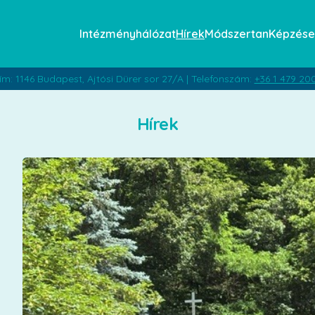
Intézményhálózat
Hírek
Módszertan
Képzése
ím: 1146 Budapest, Ajtósi Dürer sor 27/A | Telefonszám:
+36 1 479 20
Hírek