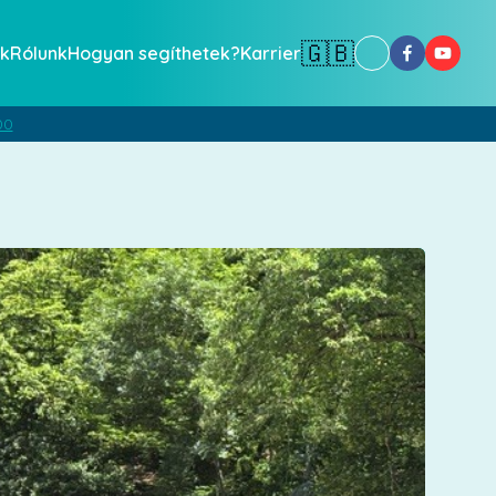
🇬🇧
k
Rólunk
Hogyan segíthetek?
Karrier
00