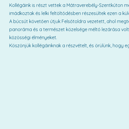
Kollégáink is részt vettek a Mátraverebély-Szentkúton 
imádkoztak és lelki feltöltődésben részesültek ezen a kü
A búcsút követően útjuk Felsőtoldra vezetett, ahol megte
panoráma és a természet közelsége méltó lezárása volt 
közösségi élményeket.
Köszönjük kollégáinknak a részvételt, és örülünk, hogy e