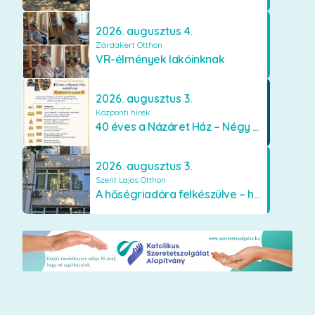
2026. augusztus 4.
Zárdakert Otthon
VR-élmények lakóinknak
2026. augusztus 3.
Központi hírek
40 éves a Názáret Ház – Négy évtized szeretetben és gondoskodásban
2026. augusztus 3.
Szent Lajos Otthon
A hőségriadóra felkészülve – hűsítő fejlesztések a Szent Lajos Otthonban