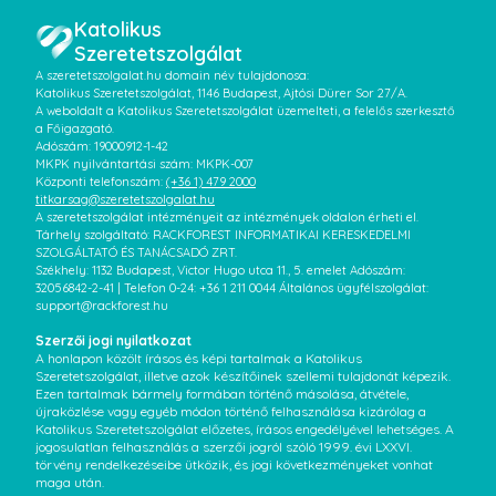
Katolikus
Szeretetszolgálat
A szeretetszolgalat.hu domain név tulajdonosa:
Katolikus Szeretetszolgálat, 1146 Budapest, Ajtósi Dürer Sor 27/A.
A weboldalt a Katolikus Szeretetszolgálat üzemelteti, a felelős szerkesztő
a Főigazgató.
Adószám: 19000912-1-42
MKPK nyilvántartási szám: MKPK-007
Központi telefonszám:
(+36 1) 479 2000
titkarsag@szeretetszolgalat.hu
A szeretetszolgálat intézményeit az intézmények oldalon érheti el.
Tárhely szolgáltató: RACKFOREST INFORMATIKAI KERESKEDELMI
SZOLGÁLTATÓ ÉS TANÁCSADÓ ZRT.
Székhely: 1132 Budapest, Victor Hugo utca 11., 5. emelet Adószám:
32056842-2-41 | Telefon 0-24: +36 1 211 0044 Általános ügyfélszolgálat:
support@rackforest.hu
Szerzői jogi nyilatkozat
A honlapon közölt írásos és képi tartalmak a Katolikus
Szeretetszolgálat, illetve azok készítőinek szellemi tulajdonát képezik.
Ezen tartalmak bármely formában történő másolása, átvétele,
újraközlése vagy egyéb módon történő felhasználása kizárólag a
Katolikus Szeretetszolgálat előzetes, írásos engedélyével lehetséges. A
jogosulatlan felhasználás a szerzői jogról szóló 1999. évi LXXVI.
törvény rendelkezéseibe ütközik, és jogi következményeket vonhat
maga után.