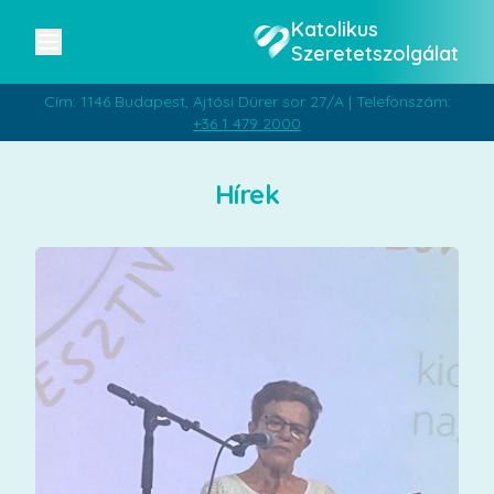
Katolikus
Szeretetszolgálat
Cím: 1146 Budapest, Ajtósi Dürer sor 27/A | Telefonszám:
+36 1 479 2000
Hírek