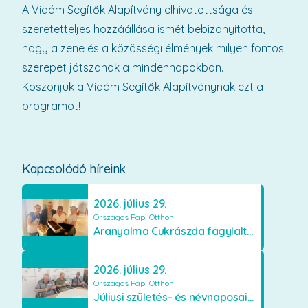
A Vidám Segítők Alapítvány elhivatottsága és
szeretetteljes hozzáállása ismét bebizonyította,
hogy a zene és a közösségi élmények milyen fontos
szerepet játszanak a mindennapokban.
Köszönjük a Vidám Segítők Alapítványnak ezt a
programot!
Kapcsolódó híreink
2026. július 29.
Országos Papi Otthon
Aranyalma Cukrászda fagylaltos meglepetés
2026. július 29.
Országos Papi Otthon
Júliusi születés- és névnaposaink