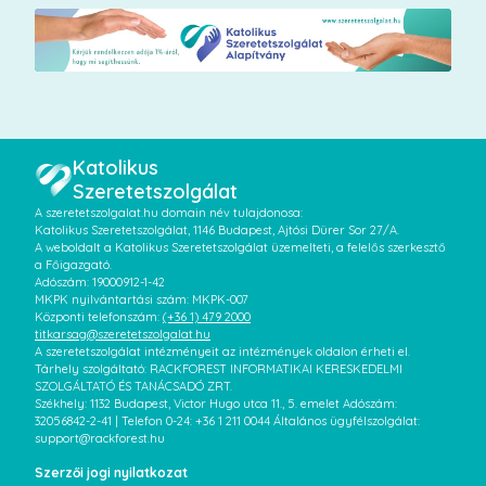
Katolikus
Szeretetszolgálat
A szeretetszolgalat.hu domain név tulajdonosa:
Katolikus Szeretetszolgálat, 1146 Budapest, Ajtósi Dürer Sor 27/A.
A weboldalt a Katolikus Szeretetszolgálat üzemelteti, a felelős szerkesztő
a Főigazgató.
Adószám: 19000912-1-42
MKPK nyilvántartási szám: MKPK-007
Központi telefonszám:
(+36 1) 479 2000
titkarsag@szeretetszolgalat.hu
A szeretetszolgálat intézményeit az intézmények oldalon érheti el.
Tárhely szolgáltató: RACKFOREST INFORMATIKAI KERESKEDELMI
SZOLGÁLTATÓ ÉS TANÁCSADÓ ZRT.
Székhely: 1132 Budapest, Victor Hugo utca 11., 5. emelet Adószám:
32056842-2-41 | Telefon 0-24: +36 1 211 0044 Általános ügyfélszolgálat:
support@rackforest.hu
Szerzői jogi nyilatkozat