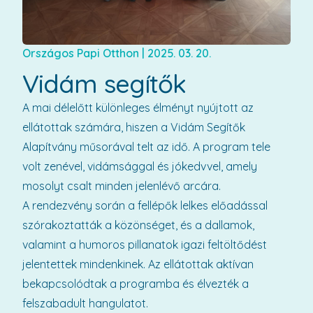
Országos Papi Otthon
|
2025. 03. 20.
Vidám segítők
A mai délelőtt különleges élményt nyújtott az
ellátottak számára, hiszen a Vidám Segítők
Alapítvány műsorával telt az idő. A program tele
volt zenével, vidámsággal és jókedvvel, amely
mosolyt csalt minden jelenlévő arcára.
A rendezvény során a fellépők lelkes előadással
szórakoztatták a közönséget, és a dallamok,
valamint a humoros pillanatok igazi feltöltődést
jelentettek mindenkinek. Az ellátottak aktívan
bekapcsolódtak a programba és élvezték a
felszabadult hangulatot.