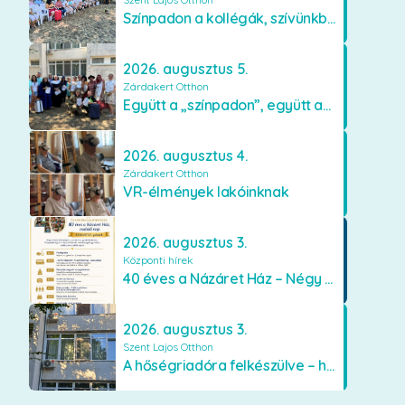
Színpadon a kollégák, szívünkben a lakók
2026. augusztus 5.
Zárdakert Otthon
Együtt a „színpadon”, együtt az élményekért 🎭✨
2026. augusztus 4.
Zárdakert Otthon
VR-élmények lakóinknak
2026. augusztus 3.
Központi hírek
40 éves a Názáret Ház – Négy évtized szeretetben és gondoskodásban
2026. augusztus 3.
Szent Lajos Otthon
A hőségriadóra felkészülve – hűsítő fejlesztések a Szent Lajos Otthonban