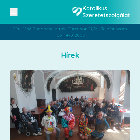
Katolikus
Szeretetszolgálat
Cím: 1146 Budapest, Ajtósi Dürer sor 27/A | Telefonszám:
+36 1 479 2000
Hírek