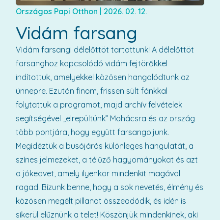
Országos Papi Otthon
|
2026. 02. 12.
Vidám farsang
Vidám farsangi délelőttöt tartottunk! A délelőttöt
farsanghoz kapcsolódó vidám fejtörőkkel
indítottuk, amelyekkel közösen hangolódtunk az
ünnepre. Ezután finom, frissen sült fánkkal
folytattuk a programot, majd archív felvételek
segítségével „elrepültünk” Mohácsra és az ország
több pontjára, hogy együtt farsangoljunk.
Megidéztük a busójárás különleges hangulatát, a
színes jelmezeket, a télűző hagyományokat és azt
a jókedvet, amely ilyenkor mindenkit magával
ragad. Bízunk benne, hogy a sok nevetés, élmény és
közösen megélt pillanat összeadódik, és idén is
sikerül elűznünk a telet! Köszönjük mindenkinek, aki