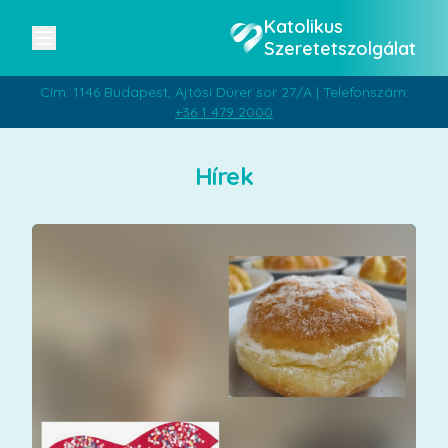
Katolikus
Szeretetszolgálat
Cím: 1146 Budapest, Ajtósi Dürer sor 27/A | Telefonszám:
+36 1 479 2000
Hírek