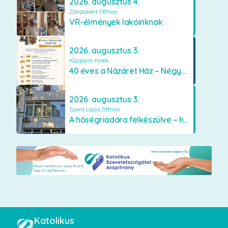
2026. augusztus 4.
Zárdakert Otthon
VR-élmények lakóinknak
2026. augusztus 3.
Központi hírek
40 éves a Názáret Ház – Négy évtized szeretetben és gondoskodásban
2026. augusztus 3.
Szent Lajos Otthon
A hőségriadóra felkészülve – hűsítő fejlesztések a Szent Lajos Otthonban
Katolikus