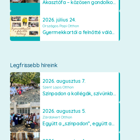
Akasztófa – közösen gondolkodva
2026. július 24.
Országos Papi Otthon
Gyermekkortól a felnőtté válásig
Legfrissebb híreink
2026. augusztus 7.
Szent Lajos Otthon
Színpadon a kollégák, szívünkben a lakók
2026. augusztus 5.
Zárdakert Otthon
Együtt a „színpadon”, együtt az élményekért 🎭✨