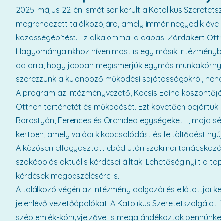
2025. május 22-én ismét sor került a Katolikus Szerete
megrendezett találkozójára, amely immár negyedik éve 
közösségépítést. Ez alkalommal a dabasi Zárdakert Ot
Hagyományainkhoz híven most is egy másik intézménybe
ad arra, hogy jobban megismerjük egymás munkakörnyez
szerezzünk a különböző működési sajátosságokról, nehéz
A program az intézményvezető, Kocsis Edina köszöntőjé
Otthon történetét és működését. Ezt követően bejártuk a
Borostyán, Ferences és Orchidea egységeket –, majd sét
kertben, amely valódi kikapcsolódást és feltöltődést nyúj
A közösen elfogyasztott ebéd után szakmai tanácskozá
szakápolás aktuális kérdései álltak. Lehetőség nyílt a t
kérdések megbeszélésére is.
A találkozó végén az intézmény dolgozói és ellátottjai
jelenlévő vezetőápolókat. A Katolikus Szeretetszolgálat
szép emlék-könyvjelzővel is megajándékoztak bennünke