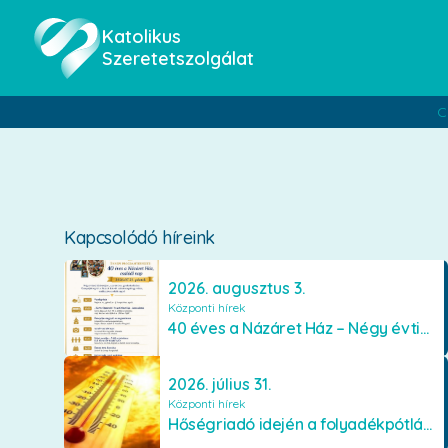
Katolikus
Szeretetszolgálat
C
Kapcsolódó híreink
2026. augusztus 3.
Központi hírek
40 éves a Názáret Ház – Négy évtized szeretetben és gondoskodásban
2026. július 31.
Központi hírek
Hőségriadó idején a folyadékpótlás életet menthet