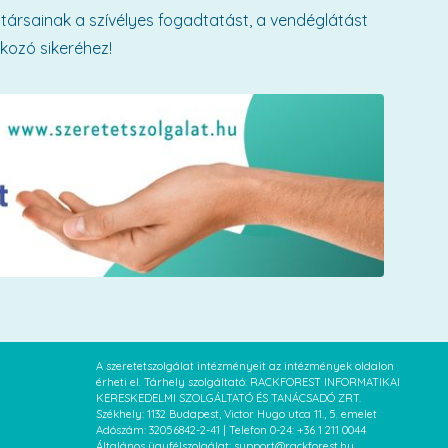
ársainak a szívélyes fogadtatást, a vendéglátást
lkozó sikeréhez!
A szeretetszolgálat intézményeit az intézmények oldalon
érheti el. Tárhely szolgáltató: RACKFOREST INFORMATIKAI
KERESKEDELMI SZOLGÁLTATÓ ÉS TANÁCSADÓ ZRT.
Székhely: 1132 Budapest, Victor Hugo utca 11., 5. emelet
Adószám: 32056842-2-41 | Telefon 0-24: +36 1 211 0044
Általános ügyfélszolgálat: support@rackforest.hu