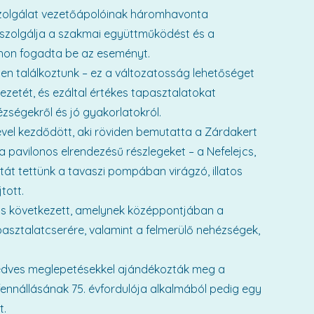
tszolgálat vezetőápolóinak háromhavonta
szolgálja a szakmai együttműködést és a
thon fogadta be az eseményt.
n találkoztunk – ez a változatosság lehetőséget
etét, és ezáltal értékes tapasztalatokat
ségekről és jó gyakorlatokról.
vel kezdődött, aki röviden bemutatta a Zárdakert
 pavilonos elrendezésű részlegeket – a Nefelejcs,
át tettünk a tavaszi pompában virágzó, illatos
tott.
s következett, amelynek középpontjában a
apasztalatcserére, valamint a felmerülő nehézségek,
 kedves meglepetésekkel ajándékozták meg a
 fennállásának 75. évfordulója alkalmából pedig egy
t.