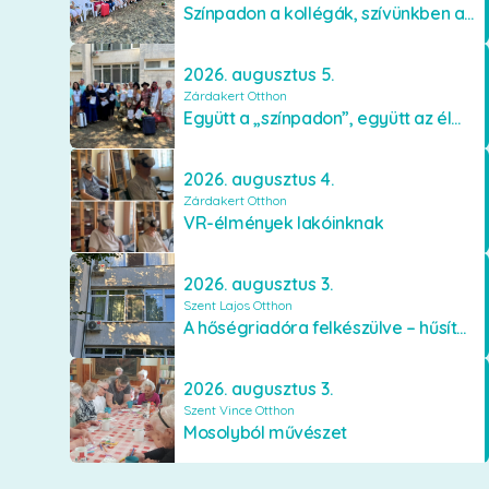
Színpadon a kollégák, szívünkben a lakók
2026. augusztus 5.
Zárdakert Otthon
Együtt a „színpadon”, együtt az élményekért 🎭✨
2026. augusztus 4.
Zárdakert Otthon
VR-élmények lakóinknak
2026. augusztus 3.
Szent Lajos Otthon
A hőségriadóra felkészülve – hűsítő fejlesztések a Szent Lajos Otthonban
2026. augusztus 3.
Szent Vince Otthon
Mosolyból művészet