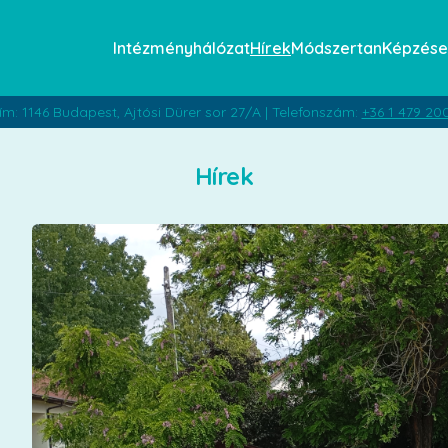
Intézményhálózat
Hírek
Módszertan
Képzése
ím: 1146 Budapest, Ajtósi Dürer sor 27/A | Telefonszám:
+36 1 479 20
Hírek