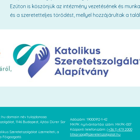
Ezúton is köszönjük az intézmény vezetésének és munkat
és a szeretetteljes törődést, mellyel hozzájárultak a talá
at.hu domain név tulajdonosa:
Adószám: 19000912-1-42
szolgálat, 1146 Budapest, Ajtósi Dürer Sor
MKPK nyilvántartási szám: MKPK-007
Központi telefonszám:
(+36 1) 479 2000
likus Szeretetszolgálat üzemelteti, a
titkarsag@szeretetszolgalat.hu
 a Főigazgató.