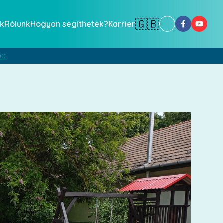
🇬🇧
k
Rólunk
Hogyan segíthetek?
Karrier
00