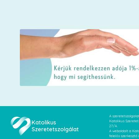
A szeretetszolgal
Katolikus
Katolikus Szeretet
27/A.
Szeretetszolgálat
A weboldalt a Kato
felelős szerkesztő