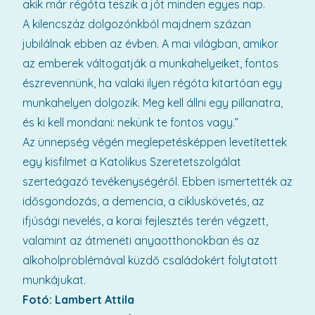
akik már régóta teszik a jót minden egyes nap.
A kilencszáz dolgozónkból majdnem százan
jubilálnak ebben az évben. A mai világban, amikor
az emberek váltogatják a munkahelyeiket, fontos
észrevennünk, ha valaki ilyen régóta kitartóan egy
munkahelyen dolgozik. Meg kell állni egy pillanatra,
és ki kell mondani: nekünk te fontos vagy.”
Az ünnepség végén meglepetésképpen levetítettek
egy kisfilmet a Katolikus Szeretetszolgálat
szerteágazó tevékenységéről. Ebben ismertették az
idősgondozás, a demencia, a cikluskövetés, az
ifjúsági nevelés, a korai fejlesztés terén végzett,
valamint az átmeneti anyaotthonokban és az
alkoholproblémával küzdő családokért folytatott
munkájukat.
Fotó: Lambert Attila