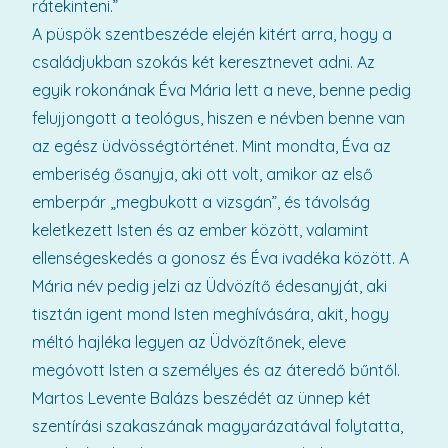
rátekinteni.”
A püspök szentbeszéde elején kitért arra, hogy a
családjukban szokás két keresztnevet adni. Az
egyik rokonának Éva Mária lett a neve, benne pedig
felujjongott a teológus, hiszen e névben benne van
az egész üdvösségtörténet. Mint mondta, Éva az
emberiség ősanyja, aki ott volt, amikor az első
emberpár „megbukott a vizsgán”, és távolság
keletkezett Isten és az ember között, valamint
ellenségeskedés a gonosz és Éva ivadéka között. A
Mária név pedig jelzi az Üdvözítő édesanyját, aki
tisztán igent mond Isten meghívására, akit, hogy
méltó hajléka legyen az Üdvözítőnek, eleve
megóvott Isten a személyes és az áteredő bűntől.
Martos Levente Balázs beszédét az ünnep két
szentírási szakaszának magyarázatával folytatta,