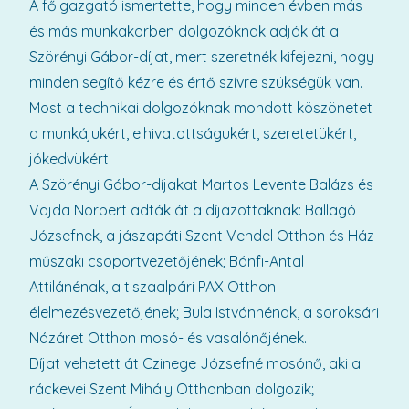
A főigazgató ismertette, hogy minden évben más
és más munkakörben dolgozóknak adják át a
Szörényi Gábor-díjat, mert szeretnék kifejezni, hogy
minden segítő kézre és értő szívre szükségük van.
Most a technikai dolgozóknak mondott köszönetet
a munkájukért, elhivatottságukért, szeretetükért,
jókedvükért.
A Szörényi Gábor-díjakat Martos Levente Balázs és
Vajda Norbert adták át a díjazottaknak: Ballagó
Józsefnek, a jászapáti Szent Vendel Otthon és Ház
műszaki csoportvezetőjének; Bánfi-Antal
Attilánénak, a tiszaalpári PAX Otthon
élelmezésvezetőjének; Bula Istvánnénak, a soroksári
Názáret Otthon mosó- és vasalónőjének.
Díjat vehetett át Czinege Józsefné mosónő, aki a
ráckevei Szent Mihály Otthonban dolgozik;