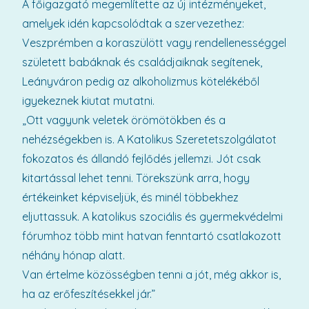
A főigazgató megemlítette az új intézményeket,
amelyek idén kapcsolódtak a szervezethez:
Veszprémben a koraszülött vagy rendellenességgel
született babáknak és családjaiknak segítenek,
Leányváron pedig az alkoholizmus kötelékéből
igyekeznek kiutat mutatni.
„Ott vagyunk veletek örömötökben és a
nehézségekben is. A Katolikus Szeretetszolgálatot
fokozatos és állandó fejlődés jellemzi. Jót csak
kitartással lehet tenni. Törekszünk arra, hogy
értékeinket képviseljük, és minél többekhez
eljuttassuk. A katolikus szociális és gyermekvédelmi
fórumhoz több mint hatvan fenntartó csatlakozott
néhány hónap alatt.
Van értelme közösségben tenni a jót, még akkor is,
ha az erőfeszítésekkel jár.”