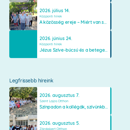
2026. július 14.
Központi hírek
A közösség ereje – Miért van szükségünk egymásra?
2026. június 24.
Központi hírek
Jézus Szíve-búcsú és a betegek kenetének közösségi kiszolgáltatása Mátraverebély-Szentkúton
Legfrissebb híreink
2026. augusztus 7.
Szent Lajos Otthon
Színpadon a kollégák, szívünkben a lakók
2026. augusztus 5.
Zárdakert Otthon