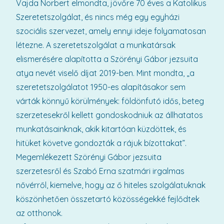
Vajda Norbert elmondta, jövőre 70 éves a Katolikus
Szeretetszolgálat, és nincs még egy egyházi
szociális szervezet, amely ennyi ideje folyamatosan
létezne. A szeretetszolgálat a munkatársak
elismerésére alapította a Szörényi Gábor jezsuita
atya nevét viselő díjat 2019-ben. Mint mondta, „a
szeretetszolgálatot 1950-es alapításakor sem
várták könnyű körülmények: földönfutó idős, beteg
szerzetesekről kellett gondoskodniuk az állhatatos
munkatásainknak, akik kitartóan küzdöttek, és
hitüket követve gondozták a rájuk bízottakat”.
Megemlékezett Szörényi Gábor jezsuita
szerzetesről és Szabó Erna szatmári irgalmas
nővérről, kiemelve, hogy az ő hiteles szolgálatuknak
köszönhetően összetartó közösségekké fejlődtek
az otthonok.