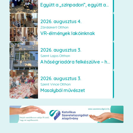
Együtt a „színpadon”, együtt az élményekért 🎭✨
2026. augusztus 4.
Zárdakert Otthon
VR-élmények lakóinknak
2026. augusztus 3.
Szent Lajos Otthon
A hőségriadóra felkészülve – hűsítő fejlesztések a Szent Lajos Otthonban
2026. augusztus 3.
Szent Vince Otthon
Mosolyból művészet