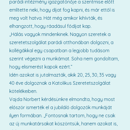
parádi intézmény igazgatónője a szentmise előtt
említette neki, hogy díjat fog kapni, és már ettől is
meg volt hatva. Hát még amikor kihívták, és
elhangzott, hogy ráadásul fődíjat kap.
„Hálás vagyok mindenkinek. Nagyon szeretek a
szeretetszolgálat parádi otthonában dolgozni, a
kollégákkal egy csapatban a legjobb tudásom
szerint végezni a munkámat. Soha nem gondoltam,
hogy elismerést kapok ezért.”
Idén azokat is jutalmazták, akik 20, 25, 30, 35 vagy
40 éve dolgoznak a Katolikus Szeretetszolgálat
kötelékeiben.
Vajda Norbert kérdésünkre elmondta, hogy most
először ismerték el a jubiláló dolgozók munkáját
ilyen formában. „Fontosnak tartom, hogy ne csak
az új munkatársakat köszöntsük, hanem azokat is,