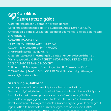
Katolikus
Szeretetszolgálat
A szeretetszolgalat.hu domain név tulajdonosa:
Katolikus Szeretetszolgálat, 1146 Budapest, Ajtósi Dürer Sor 27/A.
A weboldalt a Katolikus Szeretetszolgálat üzemelteti, a felelős szerkesztő
a Főigazgató.
Adószám: 19000912-1-42
MKPK nyilvántartási szám: MKPK-007
Központi telefonszám:
(+36 1) 479 2000
titkarsag@szeretetszolgalat.hu
A szeretetszolgálat intézményeit az intézmények oldalon érheti el.
Tárhely szolgáltató: RACKFOREST INFORMATIKAI KERESKEDELMI
SZOLGÁLTATÓ ÉS TANÁCSADÓ ZRT.
Székhely: 1132 Budapest, Victor Hugo utca 11., 5. emelet Adószám:
32056842-2-41 | Telefon 0-24: +36 1 211 0044 Általános ügyfélszolgálat:
support@rackforest.hu
Szerzői jogi nyilatkozat
A honlapon közölt írásos és képi tartalmak a Katolikus
Szeretetszolgálat, illetve azok készítőinek szellemi tulajdonát képezik.
Ezen tartalmak bármely formában történő másolása, átvétele,
újraközlése vagy egyéb módon történő felhasználása kizárólag a
Katolikus Szeretetszolgálat előzetes, írásos engedélyével lehetséges. A
jogosulatlan felhasználás a szerzői jogról szóló 1999. évi LXXVI.
törvény rendelkezéseibe ütközik, és jogi következményeket vonhat