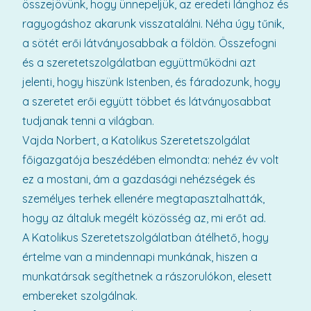
összejövünk, hogy ünnepeljük, az eredeti lánghoz és
ragyogáshoz akarunk visszatalálni. Néha úgy tűnik,
a sötét erői látványosabbak a földön. Összefogni
és a szeretetszolgálatban együttműködni azt
jelenti, hogy hiszünk Istenben, és fáradozunk, hogy
a szeretet erői együtt többet és látványosabbat
tudjanak tenni a világban.
Vajda Norbert, a Katolikus Szeretetszolgálat
főigazgatója beszédében elmondta: nehéz év volt
ez a mostani, ám a gazdasági nehézségek és
személyes terhek ellenére megtapasztalhatták,
hogy az általuk megélt közösség az, mi erőt ad.
A Katolikus Szeretetszolgálatban átélhető, hogy
értelme van a mindennapi munkának, hiszen a
munkatársak segíthetnek a rászorulókon, elesett
embereket szolgálnak.