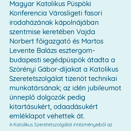
Magyar Katolikus Püspöki
Konferencia Városligeti fasori
irodaházának kápolnájában
szentmise keretében Vajda
Norbert főigazgató és Martos
Levente Balázs esztergom-
budapesti segédpüspök átadta a
Szörényi Gábor-díjakat a Katolikus
Szeretetszolgálat tizenöt technikai
munkatársának; az idén jubileumot
ünneplő dolgozók pedig
kitartásukért, odaadásukért
emléklapot vehettek át.
A Katolikus Szeretetszolgálat intézményeiből az