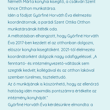
Németh Márta konyhai kisegítő, a csákvári Szent
Vince Otthon munkatársa.
Idén a fődíjat Győrfiné Horváth Éva élelmezési
koordinátornak, a parádi Szent Ottilia Otthon
munkatársának ítélték oda.
A méltatásban elhangzott, hogy Győrfiné Horváth
Éva 2017-ben kezdett el az otthonban dolgozni,
először konyhai kisegítőként. 2021-től élelmezési
koordinátorként dolgozik nagy odafigyeléssel. „A
fenntartó- és intézményvezető-váltások sem
szegték kedvét; kollégáival és az otthon lakóival
szemben türelmes, tisztelettudó.
Az ő munkájának is köszönhető, hogy az ellenőrző
hatóság idén maximális pontszámra értékelte az
intézmény konyháját.”
Győrfiné Horváth Éva kérdésünkre elmondta: a