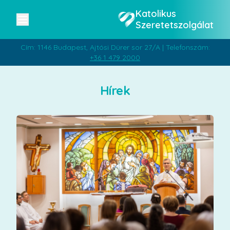
Katolikus
Szeretetszolgálat
Cím: 1146 Budapest, Ajtósi Dürer sor 27/A | Telefonszám:
+36 1 479 2000
Hírek