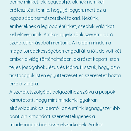
benne minket, aki egyedül jó, akinek nem kell
erőfeszítést tennie, hogy jó legyen, mert az a
legbelsőbb természetéből fakad. Nekünk,
embereknek a legjobb énünket, szebbik valónkat
kell elővennünk. Amikor igyekszünk szeretni, az ő
szeretetforrásából merítünk. A földön minden a
maga töredékességében engedi át a jót, de volt két
ember a világ történelmében, aki részt kapott Isten
teljes jóságából: Jézus és Mária. Hisszük, hogy az ő
tisztaságuk Isten együttérzését és szeretetét hozta
erre a világra.
A szeretetszolgálat dolgozóihoz szólva a püspök
rámutatott, hogy mint mindenki, gyakran
eltávolodunk az ideától: az életünk legnagyszerűbb
pontjain kimondott szeretetteli igenek a
mindennapokban kissé elszürkülnek. Amikor