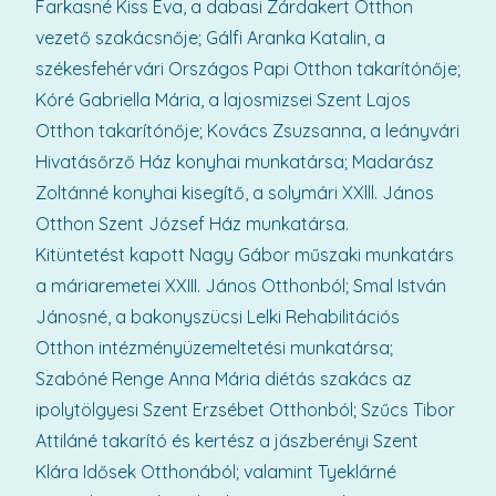
Farkasné Kiss Éva, a dabasi Zárdakert Otthon
vezető szakácsnője; Gálfi Aranka Katalin, a
székesfehérvári Országos Papi Otthon takarítónője;
Kóré Gabriella Mária, a lajosmizsei Szent Lajos
Otthon takarítónője; Kovács Zsuzsanna, a leányvári
Hivatásőrző Ház konyhai munkatársa; Madarász
Zoltánné konyhai kisegítő, a solymári XXlll. János
Otthon Szent József Ház munkatársa.
Kitüntetést kapott Nagy Gábor műszaki munkatárs
a máriaremetei XXIII. János Otthonból; Smal István
Jánosné, a bakonyszücsi Lelki Rehabilitációs
Otthon intézményüzemeltetési munkatársa;
Szabóné Renge Anna Mária diétás szakács az
ipolytölgyesi Szent Erzsébet Otthonból; Szűcs Tibor
Attiláné takarító és kertész a jászberényi Szent
Klára Idősek Otthonából; valamint Tyeklárné