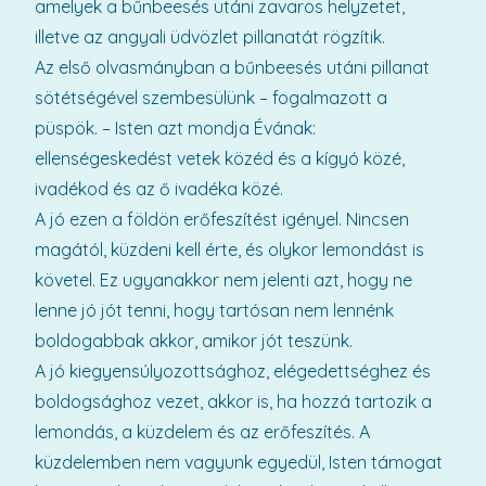
amelyek a bűnbeesés utáni zavaros helyzetet,
illetve az angyali üdvözlet pillanatát rögzítik.
Az első olvasmányban a bűnbeesés utáni pillanat
sötétségével szembesülünk – fogalmazott a
püspök. – Isten azt mondja Évának:
ellenségeskedést vetek közéd és a kígyó közé,
ivadékod és az ő ivadéka közé.
A jó ezen a földön erőfeszítést igényel. Nincsen
magától, küzdeni kell érte, és olykor lemondást is
követel. Ez ugyanakkor nem jelenti azt, hogy ne
lenne jó jót tenni, hogy tartósan nem lennénk
boldogabbak akkor, amikor jót teszünk.
A jó kiegyensúlyozottsághoz, elégedettséghez és
boldogsághoz vezet, akkor is, ha hozzá tartozik a
lemondás, a küzdelem és az erőfeszítés. A
küzdelemben nem vagyunk egyedül, Isten támogat