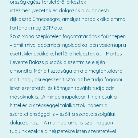
ország egész területéről érkeztek
intézményvezetők és dolgozók a budapesti
díjkiosztó ünnepségre, amelyet hatodik alkalommal
tartanak meg 2019 óta.
Szűz Mária szeplőtelen fogantatásának főünnepén
– amit mivel december nyolcadika idén vasárnapra
esett, kilencedikére, hétfőre helyeztek át – Martos
Levente Balázs püspök a szentmise elején
elmondta: Mária tisztasága arra a megfontolásra
indít, hogy aki egészen tiszta, az be tudja fogadni
Isten szeretetét, és könnyen tovább tudja adni
másoknak is. „A mindennapokban ti nemcsak a
hittel és a szépséggel találkoztok, hanem a
szeretetlenséggel is – szólt a szeretetszolgálat
dolgozóihoz. – A mai nap arról is szól, hogyan
tudjunk ezekre a helyzetekre Isten szeretetével