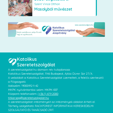
Szent Vince Otthon
Mosolyból művészet
Katolikus
Szeretetszolgálat
A szeretetszolgalat.hu domain név tulajdonosa:
Katolikus Szeretetszolgálat, 1146 Budapest, Ajtósi Dürer Sor 27/A.
A weboldalt a Katolikus Szeretetszolgálat üzemelteti, a felelős szerkesztő
a Főigazgató.
Adószám: 19000912-1-42
MKPK nyilvántartási szám: MKPK-007
Központi telefonszám:
(+36 1) 479 2000
titkarsag@szeretetszolgalat.hu
A szeretetszolgálat intézményeit az intézmények oldalon érheti el.
Tárhely szolgáltató: RACKFOREST INFORMATIKAI KERESKEDELMI
SZOLGÁLTATÓ ÉS TANÁCSADÓ ZRT.