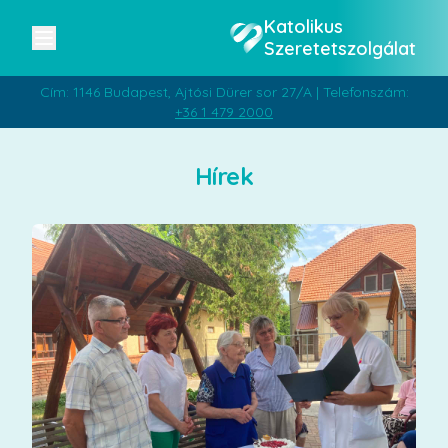
Katolikus
Szeretetszolgálat
Cím: 1146 Budapest, Ajtósi Dürer sor 27/A | Telefonszám:
+36 1 479 2000
Hírek