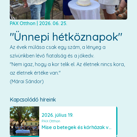
PAX Otthon
|
2026. 06. 25.
"Ünnepi hétköznapok"
Az évek múlása csak egy szám, a lényeg a
szívünkben lévő fiatalság és a jókedv.
"Nem igaz, hogy a kor telik el. Az életnek nincs kora,
az életnek értéke van."
(Márai Sándor)
Kapcsolódó híreink
2026. július 19.
PAX Otthon
Mise a betegek és kórházak védőszentjének emlékére