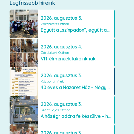
Legfrissebb híreink
2026. augusztus 5.
Zárdakert Otthon
Együtt a „színpadon”, együtt az élményekért 🎭✨
2026. augusztus 4.
Zárdakert Otthon
VR-élmények lakóinknak
2026. augusztus 3.
Központi hírek
40 éves a Názáret Ház – Négy évtized szeretetben és gondoskodásban
2026. augusztus 3.
Szent Lajos Otthon
A hőségriadóra felkészülve – hűsítő fejlesztések a Szent Lajos Otthonban
2026. augusztus 3.