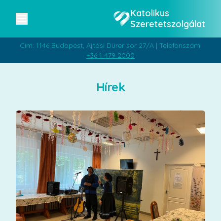
Katolikus
Szeretetszolgálat
Cím: 1146 Budapest, Ajtósi Dürer sor 27/A | Telefonszám:
+36 1 479 2000
Hírek