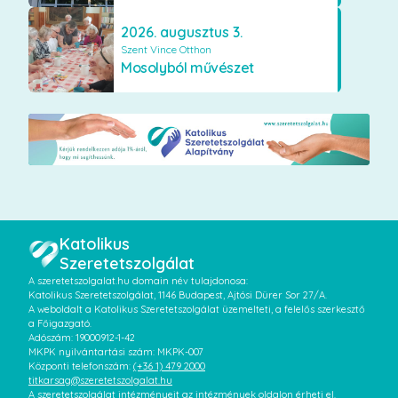
2026. augusztus 3.
Szent Vince Otthon
Mosolyból művészet
Katolikus
Szeretetszolgálat
A szeretetszolgalat.hu domain név tulajdonosa:
Katolikus Szeretetszolgálat, 1146 Budapest, Ajtósi Dürer Sor 27/A.
A weboldalt a Katolikus Szeretetszolgálat üzemelteti, a felelős szerkesztő
a Főigazgató.
Adószám: 19000912-1-42
MKPK nyilvántartási szám: MKPK-007
Központi telefonszám:
(+36 1) 479 2000
titkarsag@szeretetszolgalat.hu
A szeretetszolgálat intézményeit az intézmények oldalon érheti el.