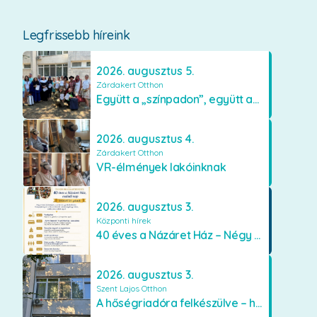
Legfrissebb híreink
2026. augusztus 5.
Zárdakert Otthon
Együtt a „színpadon”, együtt az élményekért 🎭✨
2026. augusztus 4.
Zárdakert Otthon
VR-élmények lakóinknak
2026. augusztus 3.
Központi hírek
40 éves a Názáret Ház – Négy évtized szeretetben és gondoskodásban
2026. augusztus 3.
Szent Lajos Otthon
A hőségriadóra felkészülve – hűsítő fejlesztések a Szent Lajos Otthonban