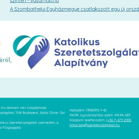
szinten - vasarnap.hu
A Szombathelyi Egyházmegye csatlakozott egy új országo
at.hu domain név tulajdonosa:
Adószám: 19000912-1-42
szolgálat, 1146 Budapest, Ajtósi Dürer Sor
MKPK nyilvántartási szám: MKPK-007
Központi telefonszám:
(+36 1) 479 2000
likus Szeretetszolgálat üzemelteti, a
titkarsag@szeretetszolgalat.hu
 a Főigazgató.