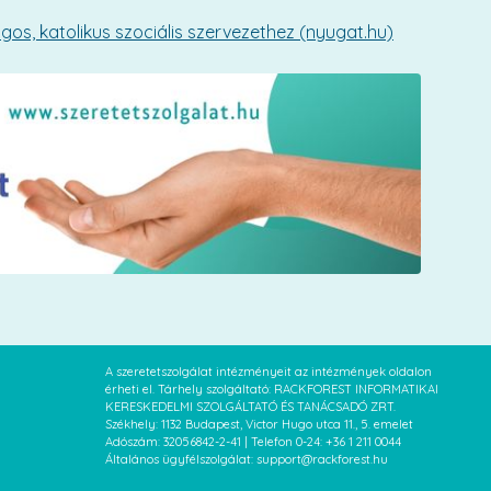
s, katolikus szociális szervezethez (nyugat.hu)
A szeretetszolgálat intézményeit az intézmények oldalon
érheti el. Tárhely szolgáltató: RACKFOREST INFORMATIKAI
KERESKEDELMI SZOLGÁLTATÓ ÉS TANÁCSADÓ ZRT.
Székhely: 1132 Budapest, Victor Hugo utca 11., 5. emelet
Adószám: 32056842-2-41 | Telefon 0-24: +36 1 211 0044
Általános ügyfélszolgálat: support@rackforest.hu