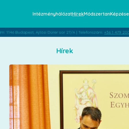
Intézményhálózat
Hírek
Módszertan
Képzése
ím: 1146 Budapest, Ajtósi Dürer sor 27/A | Telefonszám:
+36 1 479 20
Hírek