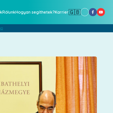
🇬🇧
k
Rólunk
Hogyan segíthetek?
Karrier
00