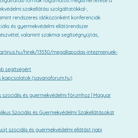
zolgáltatási formák folyamatos megismertetése a
ekvédelmi szakellátási szolgáltatókkal-,
lamint rendszeres időközönként konferenciák
ociális és gyermekvédelmi ellátórendszer
részvétel, valamint szakmai segítségnyújtás,
artinus.hu/hirek/13530/megallapodas-intezmenyek-
b segítségért
is kapcsolatok (savariaforum.hu)
s szociális és gyermekvédelmi fórumhoz | Magyar
ikus Szociális és Gyermekvédelmi Szakellátásokat
t szociális és gyermekvédelmi ellátást napi