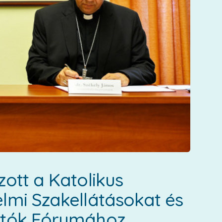
ott a Katolikus
lmi Szakellátásokat és
rtók Fórumához