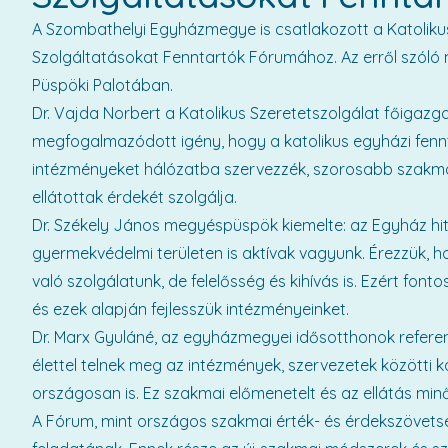
A Szombathelyi Egyházmegye is csatlakozott a Katoliku
Szolgáltatásokat Fenntartók Fórumához. Az erről szóló 
Püspöki Palotában.
Dr. Vajda Norbert a Katolikus Szeretetszolgálat főigaz
megfogalmazódott igény, hogy a katolikus egyházi fen
intézményeket hálózatba szervezzék, szorosabb szakmai
ellátottak érdekét szolgálja.
Dr. Székely János megyéspüspök kiemelte: az Egyház hit
gyermekvédelmi területen is aktívak vagyunk. Érezzük, h
való szolgálatunk, de felelősség és kihívás is. Ezért fo
és ezek alapján fejlesszük intézményeinket.
Dr. Marx Gyuláné, az egyházmegyei idősotthonok referen
élettel telnek meg az intézmények, szervezetek között
országosan is. Ez szakmai előmenetelt és az ellátás m
A Fórum, mint országos szakmai érték- és érdekszövetsé