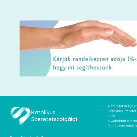
A szeretetszolgal
Katolikus
Katolikus Szeretet
27/A.
Szeretetszolgálat
A weboldalt a Kato
felelős szerkesztő