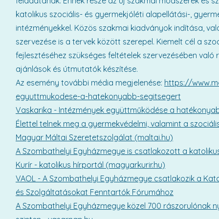
feladatának. Ennek része az új szakmai módszerek és s
katolikus szociális- és gyermekjóléti alapellátási-, gyerm
intézményekkel. Közös szakmai kiadványok indítása, va
szervezése is a tervek között szerepel. Kiemelt cél a sz
fejlesztéséhez szükséges feltételek szervezésében való 
ajánlások és útmutatók készítése.
Az esemény további média megjelenése:
https://www.m
egyuttmukodese-a-hatekonyabb-segitsegert
Vaskarika - Intézmények együttműködése a hatékonyab
Élettel telnek meg a gyermekvédelmi, valamint a szociál
Magyar Máltai Szeretetszolgálat (maltai.hu)
A Szombathelyi Egyházmegye is csatlakozott a katoliku
Kurír - katolikus hírportál (magyarkurir.hu)
VAOL - A Szombathelyi Egyházmegye csatlakozik a Katol
és Szolgáltatásokat Fenntartók Fórumához
A Szombathelyi Egyházmegye közel 700 rászorulónak nyúj