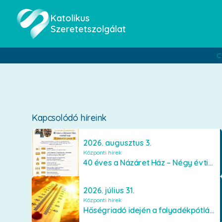
Katolikus
Szeretetszolgálat
C
Kapcsolódó híreink
2026. augusztus 3.
Központi hírek
40 éves a Názáret Ház – Négy évtized szeretetben és gondoskodásban
2026. július 31.
Központi hírek
Hőségriadó idején a folyadékpótlás életet menthet