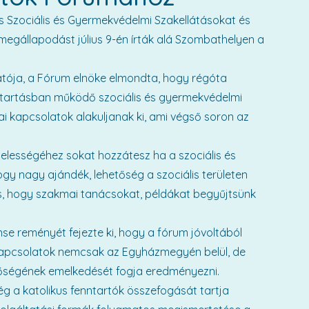
s Szociális és Gyermekvédelmi Szakellátásokat és
megállapodást július 9-én írták alá Szombathelyen a
gatója, a Fórum elnöke elmondta, hogy régóta
ntartásban működő szociális és gyermekvédelmi
 kapcsolatok alakuljanak ki, ami végső soron az
elességéhez sokat hozzátesz ha a szociális és
ogy nagy ajándék, lehetőség a szociális területen
ntos, hogy szakmai tanácsokat, példákat begyűjtsünk
se reményét fejezte ki, hogy a fórum jóvoltából
i kapcsolatok nemcsak az Egyházmegyén belül, de
inőségének emelkedését fogja eredményezni.
g a katolikus fenntartók összefogását tartja