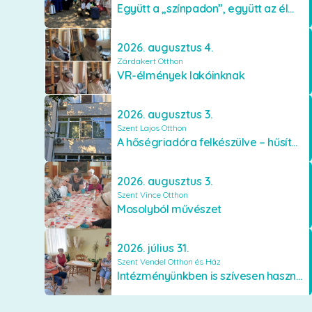
Együtt a „színpadon”, együtt az élményekért 🎭✨
2026. augusztus 4.
Zárdakert Otthon
VR-élmények lakóinknak
2026. augusztus 3.
Szent Lajos Otthon
A hőségriadóra felkészülve – hűsítő fejlesztések a Szent Lajos Otthonban
2026. augusztus 3.
Szent Vince Otthon
Mosolyból művészet
2026. július 31.
Szent Vendel Otthon és Ház
Intézményünkben is szívesen használják a VR szemüveget