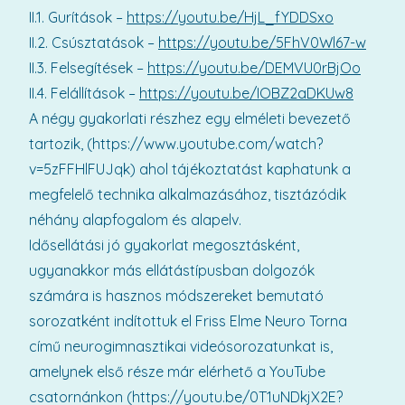
II.1. Gurítások –
https://youtu.be/HjL_fYDDSxo
II.2. Csúsztatások –
https://youtu.be/5FhV0Wl67-w
II.3. Felsegítések –
https://youtu.be/DEMVU0rBjOo
II.4. Felállítások –
https://youtu.be/IOBZ2aDKUw8
A négy gyakorlati részhez egy elméleti bevezető
tartozik, (https://www.youtube.com/watch?
v=5zFFHlFUJqk) ahol tájékoztatást kaphatunk a
megfelelő technika alkalmazásához, tisztázódik
néhány alapfogalom és alapelv.
Idősellátási jó gyakorlat megosztásként,
ugyanakkor más ellátástípusban dolgozók
számára is hasznos módszereket bemutató
sorozatként indítottuk el Friss Elme Neuro Torna
című neurogimnasztikai videósorozatunkat is,
amelynek első része már elérhető a YouTube
csatornánkon (https://youtu.be/0T1uNDkjX2E?