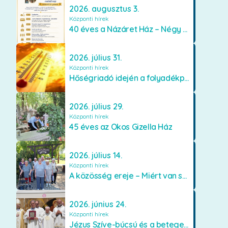
2026. augusztus 3.
Központi hírek
40 éves a Názáret Ház – Négy évtized szeretetben és gondoskodásban
2026. július 31.
Központi hírek
Hőségriadó idején a folyadékpótlás életet menthet
2026. július 29.
Központi hírek
45 éves az Okos Gizella Ház
2026. július 14.
Központi hírek
A közösség ereje – Miért van szükségünk egymásra?
2026. június 24.
Központi hírek
Jézus Szíve-búcsú és a betegek kenetének közösségi kiszolgáltatása Mátraverebély-Szentkúton