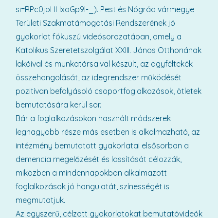
si=RPc0jbHHxoGp9l-_). Pest és Nógrád vármegye
Területi Szakmatámogatási Rendszerének jó
gyakorlat fókuszú videósorozatában, amely a
Katolikus Szeretetszolgálat XXIII. János Otthonának
lakóival és munkatársaival készült, az agyféltekék
összehangolását, az idegrendszer működését
pozitívan befolyásoló csoportfoglalkozások, ötletek
bemutatására kerül sor.
Bár a foglalkozásokon használt módszerek
legnagyobb része más esetben is alkalmazható, az
intézmény bemutatott gyakorlatai elsősorban a
demencia megelőzését és lassítását célozzák,
miközben a mindennapokban alkalmazott
foglalkozások jó hangulatát, színességét is
megmutatjuk.
Az egyszerű, célzott gyakorlatokat bemutatóvideók