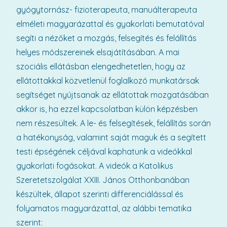
gyógytornász- fizioterapeuta, manuálterapeuta
elméleti magyarázattal és gyakorlati bemutatóval
segíti a nézőket a mozgás, felsegítés és felállítás
helyes módszereinek elsajátításában. A mai
szociális ellátásban elengedhetetlen, hogy az
ellátottakkal közvetlenül foglalkozó munkatársak
segítséget nyújtsanak az ellátottak mozgatásában
akkor is, ha ezzel kapcsolatban külön képzésben
nem részesültek. A le- és felsegítések, felállítás során
a hatékonyság, valamint saját maguk és a segített
testi épségének céljával kaphatunk a videókkal
gyakorlati fogásokat. A videók a Katolikus
Szeretetszolgálat XXIII. János Otthonbanában
készültek, állapot szerinti differenciálással és
folyamatos magyarázattal, az alábbi tematika
szerint: