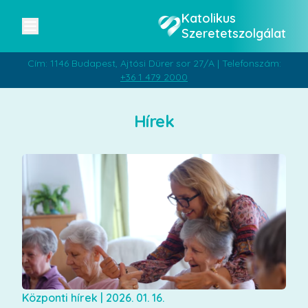
Katolikus
Szeretetszolgálat
Cím: 1146 Budapest, Ajtósi Dürer sor 27/A | Telefonszám:
+36 1 479 2000
Hírek
Központi hírek
|
2026. 01. 16.