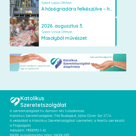
Szent Lajos Otthon
A hőségriadóra felkészülve – hűsítő fejlesztések a Szent Lajos Otthonban
2026. augusztus 3.
Szent Vince Otthon
Mosolyból művészet
Katolikus
Szeretetszolgálat
A szeretetszolgalat.hu domain név tulajdonosa:
Katolikus Szeretetszolgálat, 1146 Budapest, Ajtósi Dürer Sor 27/A.
A weboldalt a Katolikus Szeretetszolgálat üzemelteti, a felelős szerkesztő
a Főigazgató.
Adószám: 19000912-1-42
MKPK nyilvántartási szám: MKPK-007