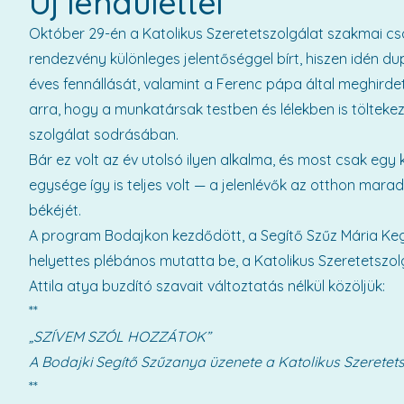
Új lendülettel
Október 29-én a Katolikus Szeretetszolgálat szakmai cso
rendezvény különleges jelentőséggel bírt, hiszen idén du
éves fennállását, valamint a Ferenc pápa által meghirdet
arra, hogy a munkatársak testben és lélekben is tölteke
szolgálat sodrásában.
Bár ez volt az év utolsó ilyen alkalma, és most csak egy
egysége így is teljes volt — a jelenlévők az otthon mar
békéjét.
A program Bodajkon kezdődött, a Segítő Szűz Mária Kegy
helyettes plébános mutatta be, a Katolikus Szeretetszol
Attila atya buzdító szavait változtatás nélkül közöljük:
**
„SZÍVEM SZÓL HOZZÁTOK”
A Bodajki Segítő Szűzanya üzenete a Katolikus Szeretet
**