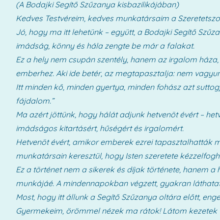
(A Bodajki Segítő Szűzanya kisbazilikájában)
Kedves Testvéreim, kedves munkatársaim a Szeretetszo
Jó, hogy ma itt lehetünk – együtt, a Bodajki Segítő Szűz
imádság, könny és hála zengte be már a falakat.
Ez a hely nem csupán szentély, hanem az irgalom háza, ah
emberhez. Aki ide betér, az megtapasztalja: nem vagyu
Itt minden kő, minden gyertya, minden fohász azt suttogj
fájdalom.”
Ma azért jöttünk, hogy hálát adjunk hetvenöt évért – het
imádságos kitartásért, hűségért és irgalomért.
Hetvenöt évért, amikor emberek ezrei tapasztalhatták m
munkatársain keresztül, hogy Isten szeretete kézzelfog
Ez a történet nem a sikerek és díjak története, hanem a h
munkájáé. A mindennapokban végzett, gyakran láthatatla
Most, hogy itt állunk a Segítő Szűzanya oltára előtt, e
Gyermekeim, örömmel nézek ma rátok! Látom kezetek f