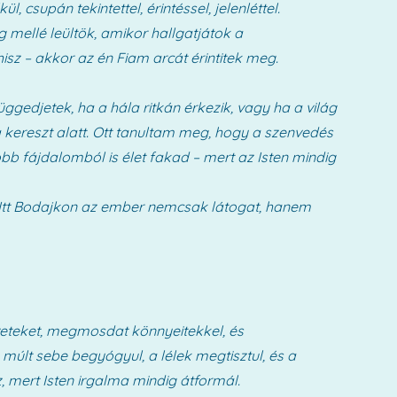
 csupán tekintettel, érintéssel, jelenléttel.
 mellé leültök, amikor hallgatjátok a
sz – akkor az én Fiam arcát érintitek meg.
üggedjetek, ha a hála ritkán érkezik, vagy ha a világ
a kereszt alatt. Ott tanultam meg, hogy a szenvedés
obb fájdalomból is élet fakad – mert az Isten mindig
a. Itt Bodajkon az ember nemcsak látogat, hanem
szíveteket, megmosdat könnyeitekkel, és
a múlt sebe begyógyul, a lélek megtisztul, és a
z, mert Isten irgalma mindig átformál.