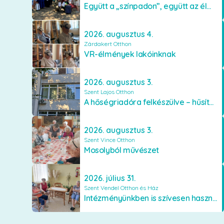
Együtt a „színpadon”, együtt az élményekért 🎭✨
2026. augusztus 4.
Zárdakert Otthon
VR-élmények lakóinknak
2026. augusztus 3.
Szent Lajos Otthon
A hőségriadóra felkészülve – hűsítő fejlesztések a Szent Lajos Otthonban
2026. augusztus 3.
Szent Vince Otthon
Mosolyból művészet
2026. július 31.
Szent Vendel Otthon és Ház
Intézményünkben is szívesen használják a VR szemüveget