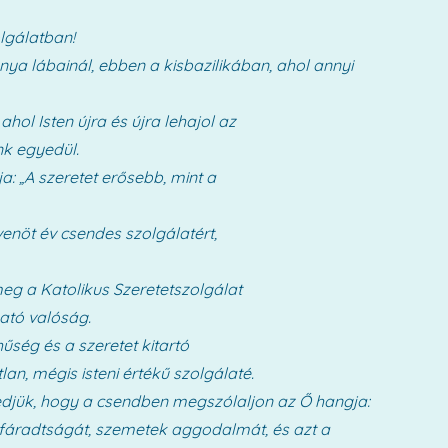
lgálatban!
anya lábainál, ebben a kisbazilikában, ahol annyi
ol Isten újra és újra lehajol az
nk egyedül.
a: „A szeretet erősebb, mint a
venöt év csendes szolgálatért,
eg a Katolikus Szeretetszolgálat
ható valóság.
űség és a szeretet kitartó
n, mégis isteni értékű szolgálaté.
ngedjük, hogy a csendben megszólaljon az Ő hangja:
áradtságát, szemetek aggodalmát, és azt a