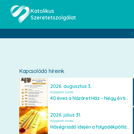
Katolikus
Szeretetszolgálat
C
Kapcsolódó híreink
2026. augusztus 3.
Központi hírek
40 éves a Názáret Ház – Négy évtized szeretetben és gondoskodásban
2026. július 31.
Központi hírek
Hőségriadó idején a folyadékpótlás életet menthet