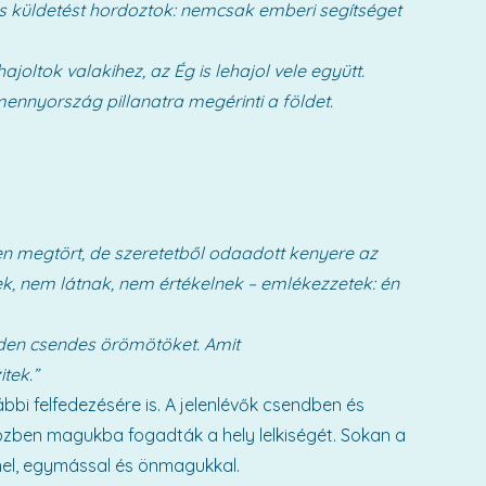
es küldetést hordoztok: nemcsak emberi segítséget
joltok valakihez, az Ég is lehajol vele együtt.
nnyország pillanatra megérinti a földet.
ten megtört, de szeretetből odaadott kenyere az
ek, nem látnak, nem értékelnek – emlékezzetek: én
den csendes örömötöket. Amit
tek.”
bbi felfedezésére is. A jelenlévők csendben és
özben magukba fogadták a hely lelkiségét. Sokan a
nnel, egymással és önmagukkal.