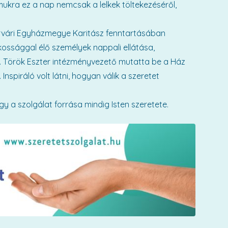
mukra ez a nap nemcsak a lelkek töltekezéséről,
rvári Egyházmegye Karitász fenntartásában
kossággal élő személyek nappali ellátása,
 Török Eszter intézményvezető mutatta be a Ház
nspiráló volt látni, hogyan válik a szeretet
y a szolgálat forrása mindig Isten szeretete.