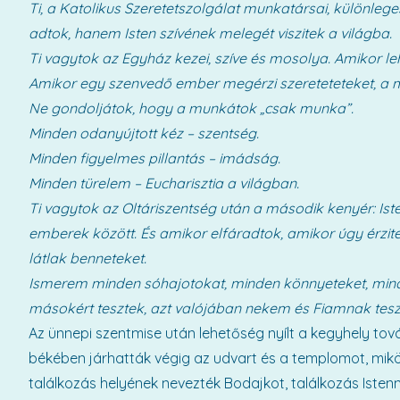
Ti, a Katolikus Szeretetszolgálat munkatársai, különleg
adtok, hanem Isten szívének melegét viszitek a világba.
Ti vagytok az Egyház kezei, szíve és mosolya. Amikor leha
Amikor egy szenvedő ember megérzi szereteteteket, a me
Ne gondoljátok, hogy a munkátok „csak munka”.
Minden odanyújtott kéz – szentség.
Minden figyelmes pillantás – imádság.
Minden türelem – Eucharisztia a világban.
Ti vagytok az Oltáriszentség után a második kenyér: Is
emberek között. És amikor elfáradtok, amikor úgy érzit
látlak benneteket.
Ismerem minden sóhajotokat, minden könnyeteket, min
másokért tesztek, azt valójában nekem és Fiamnak teszi
Az ünnepi szentmise után lehetőség nyílt a kegyhely tová
békében járhatták végig az udvart és a templomot, mik
találkozás helyének nevezték Bodajkot, találkozás Iste