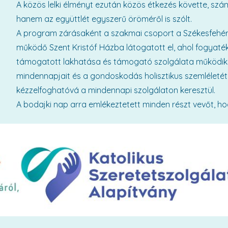
A közös lelki élményt ezután közös étkezés követte, szá
hanem az együttlét egyszerű öröméről is szólt.
A program zárásaként a szakmai csoport a Székesfehé
működő Szent Kristóf Házba látogatott el, ahol fogyaté
támogatott lakhatása és támogató szolgálata működik.
mindennapjait és a gondoskodás holisztikus szemléletét. I
kézzelfoghatóvá a mindennapi szolgálaton keresztül.
A bodajki nap arra emlékeztetett minden részt vevőt, hog