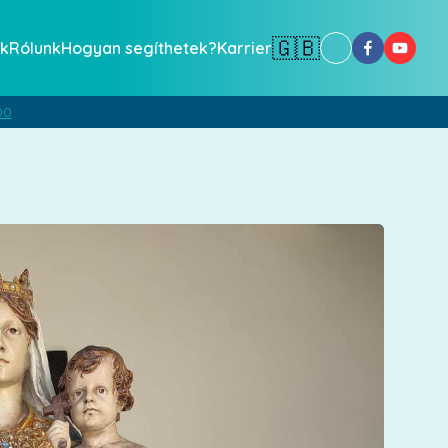
🇬🇧
k
Rólunk
Hogyan segíthetek?
Karrier
00