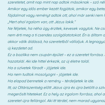
szeretetet, amit nap mint nap adtok másoknak – szó nélkül,
Amikor egy idős ember kezét fogjátok, amikor egy beteg
fájdalmat vagy reményt adtok ott, ahol már senki nem hi
„Mert ahol irgalom van, ott Jézus lakik.”
Ne féljetek, ha néha úgy érzitek, kevesek vagytok. Ne cs
nem érti meg a ti csendes szolgálatotokat. Én is álltam 
akkor válik áldássá, ha szeretetből vállaljuk. A legnagy
új kezdetet ad.
Ez a bazilika nem csupán épület – ez a szeretet forrás
hazatalál. Aki ide hittel érkezik, az új életre talál.
Ha a szívetek fáradt – jöjjetek ide.
Ha nem tudtok mosolyogni – jöjjetek ide.
Ha elapad bennetek a remény – térdeljetek le ide.
Itt, az Oltáriszentség előtt Jézus újra és újra betölti a 
megerősíti hiteteket. Ez a hely az irgalom forrása, ahol 
szeretet újra fellángol. Aki itt térdel, nem marad ugyana