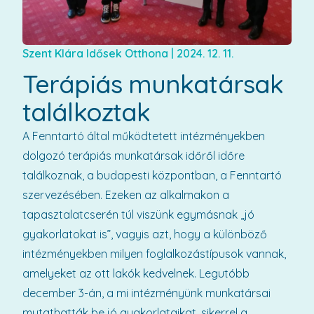
Szent Klára Idősek Otthona
|
2024. 12. 11.
Terápiás munkatársak
találkoztak
A Fenntartó által működtetett intézményekben
dolgozó terápiás munkatársak időről időre
találkoznak, a budapesti központban, a Fenntartó
szervezésében. Ezeken az alkalmakon a
tapasztalatcserén túl viszünk egymásnak „jó
gyakorlatokat is”, vagyis azt, hogy a különböző
intézményekben milyen foglalkozástípusok vannak,
amelyeket az ott lakók kedvelnek. Legutóbb
december 3-án, a mi intézményünk munkatársai
mutathatták be jó gyakorlataikat, sikerrel a