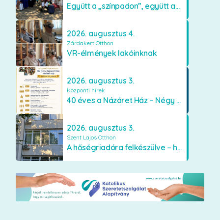
Együtt a „színpadon”, együtt az élményekért 🎭✨
2026. augusztus 4.
Zárdakert Otthon
VR-élmények lakóinknak
2026. augusztus 3.
Központi hírek
40 éves a Názáret Ház – Négy évtized szeretetben és gondoskodásban
2026. augusztus 3.
Szent Lajos Otthon
A hőségriadóra felkészülve – hűsítő fejlesztések a Szent Lajos Otthonban