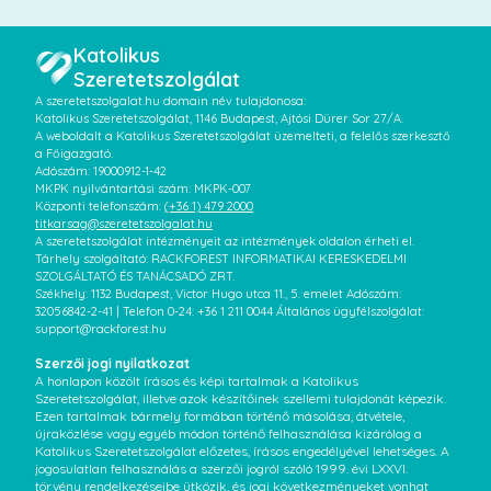
Katolikus
Szeretetszolgálat
A szeretetszolgalat.hu domain név tulajdonosa:
Katolikus Szeretetszolgálat, 1146 Budapest, Ajtósi Dürer Sor 27/A.
A weboldalt a Katolikus Szeretetszolgálat üzemelteti, a felelős szerkesztő
a Főigazgató.
Adószám: 19000912-1-42
MKPK nyilvántartási szám: MKPK-007
Központi telefonszám:
(+36 1) 479 2000
titkarsag@szeretetszolgalat.hu
A szeretetszolgálat intézményeit az intézmények oldalon érheti el.
Tárhely szolgáltató: RACKFOREST INFORMATIKAI KERESKEDELMI
SZOLGÁLTATÓ ÉS TANÁCSADÓ ZRT.
Székhely: 1132 Budapest, Victor Hugo utca 11., 5. emelet Adószám:
32056842-2-41 | Telefon 0-24: +36 1 211 0044 Általános ügyfélszolgálat:
support@rackforest.hu
Szerzői jogi nyilatkozat
A honlapon közölt írásos és képi tartalmak a Katolikus
Szeretetszolgálat, illetve azok készítőinek szellemi tulajdonát képezik.
Ezen tartalmak bármely formában történő másolása, átvétele,
újraközlése vagy egyéb módon történő felhasználása kizárólag a
Katolikus Szeretetszolgálat előzetes, írásos engedélyével lehetséges. A
jogosulatlan felhasználás a szerzői jogról szóló 1999. évi LXXVI.
törvény rendelkezéseibe ütközik, és jogi következményeket vonhat