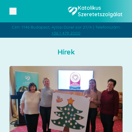
Katolikus
Szeretetszolgálat
Cím: 1146 Budapest, Ajtósi Dürer sor 27/A | Telefonszám:
+36 1 479 2000
Hírek