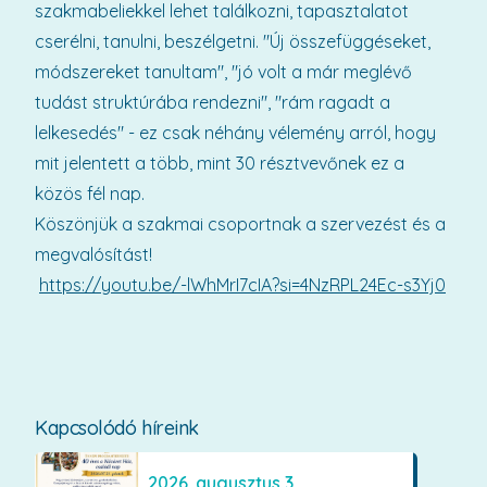
szakmabeliekkel lehet találkozni, tapasztalatot
cserélni, tanulni, beszélgetni. "Új összefüggéseket,
módszereket tanultam", "jó volt a már meglévő
tudást struktúrába rendezni", "rám ragadt a
lelkesedés" - ez csak néhány vélemény arról, hogy
mit jelentett a több, mint 30 résztvevőnek ez a
közös fél nap.
Köszönjük a szakmai csoportnak a szervezést és a
megvalósítást!
https://youtu.be/-lWhMrI7cIA?si=4NzRPL24Ec-s3Yj0
Kapcsolódó híreink
2026. augusztus 3.