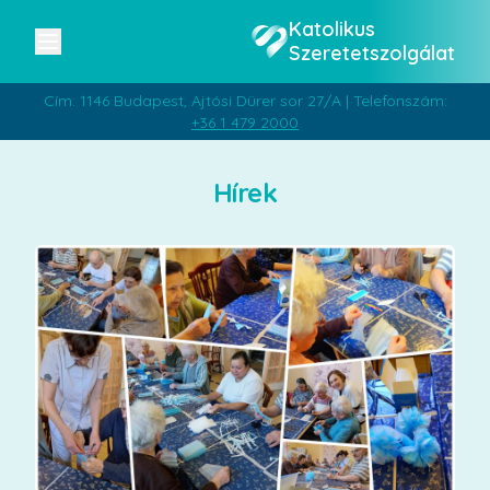
Katolikus
Szeretetszolgálat
Cím: 1146 Budapest, Ajtósi Dürer sor 27/A | Telefonszám:
+36 1 479 2000
Hírek