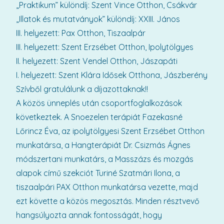
„Praktikum” különdíj: Szent Vince Otthon, Csákvár
„Illatok és mutatványok” különdíj: XXIII. János
III. helyezett: Pax Otthon, Tiszaalpár
III. helyezett: Szent Erzsébet Otthon, Ipolytölgyes
II. helyezett: Szent Vendel Otthon, Jászapáti
I. helyezett: Szent Klára Idősek Otthona, Jászberény
Szívből gratulálunk a díjazottaknak!!
A közös ünneplés után csoportfoglalkozások
következtek. A Snoezelen terápiát Fazekasné
Lőrincz Éva, az ipolytölgyesi Szent Erzsébet Otthon
munkatársa, a Hangterápiát Dr. Csizmás Ágnes
módszertani munkatárs, a Masszázs és mozgás
alapok című szekciót Turiné Szatmári Ilona, a
tiszaalpári PAX Otthon munkatársa vezette, majd
ezt követte a közös megosztás. Minden résztvevő
hangsúlyozta annak fontosságát, hogy