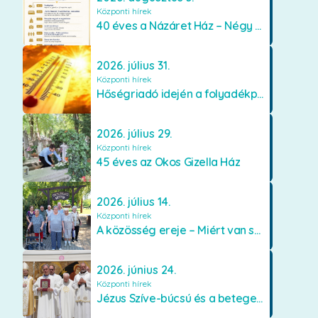
Központi hírek
40 éves a Názáret Ház – Négy évtized szeretetben és gondoskodásban
2026. július 31.
Központi hírek
Hőségriadó idején a folyadékpótlás életet menthet
2026. július 29.
Központi hírek
45 éves az Okos Gizella Ház
2026. július 14.
Központi hírek
A közösség ereje – Miért van szükségünk egymásra?
2026. június 24.
Központi hírek
Jézus Szíve-búcsú és a betegek kenetének közösségi kiszolgáltatása Mátraverebély-Szentkúton