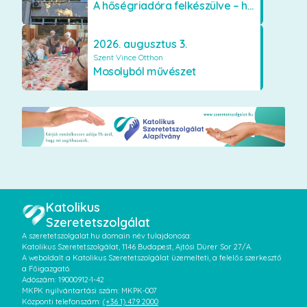
A hőségriadóra felkészülve – hűsítő fejlesztések a Szent Lajos Otthonban
2026. augusztus 3.
Szent Vince Otthon
Mosolyból művészet
Katolikus
Szeretetszolgálat
A szeretetszolgalat.hu domain név tulajdonosa:
Katolikus Szeretetszolgálat, 1146 Budapest, Ajtósi Dürer Sor 27/A.
A weboldalt a Katolikus Szeretetszolgálat üzemelteti, a felelős szerkesztő
a Főigazgató.
Adószám: 19000912-1-42
MKPK nyilvántartási szám: MKPK-007
Központi telefonszám:
(+36 1) 479 2000