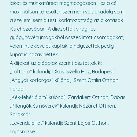
lakót és munkatársat megmozgasson - ez a cél
maximálisan teljesült, hiszen nem volt akadály sem
a szellemi sem a testi korlátozottság az alkotások
létrehozásában. A díjazottak virág- és
gyógynövénymagokból összeállított csomagokat,
valamint oklevelet kaptak, a helyezettek pedig
kupát is hazavihettek.
A díjakat az alábbiak szerint osztották ki:
„Tolltartó” különdíj: Okos Gizella Ház, Budapest
„Angyali körforgás” különdíj: Szent Ottília Otthon,
Parád
„Kék-fehér álom” különdíj: Zárdakert Otthon, Dabas
„Pillangók és nővérek” különdíj: Názáret Otthon,
Soroksár
„Levendulaillat” különdíj: Szent Lajos Otthon,
Lajosmizse