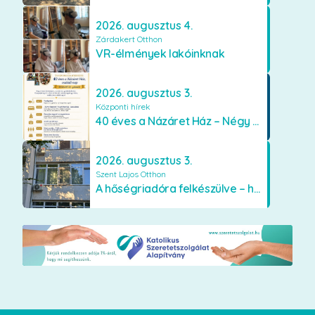
2026. augusztus 4.
Zárdakert Otthon
VR-élmények lakóinknak
2026. augusztus 3.
Központi hírek
40 éves a Názáret Ház – Négy évtized szeretetben és gondoskodásban
2026. augusztus 3.
Szent Lajos Otthon
A hőségriadóra felkészülve – hűsítő fejlesztések a Szent Lajos Otthonban