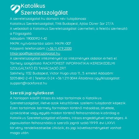
Katolikus
Szeretetszolgálat
A szeretetszolgalat.hu domain név tulajdonosa:
Katolikus Szeretetszolgálat, 1146 Budapest, Ajtósi Dürer Sor 27/A.
A weboldalt a Katolikus Szeretetszolgálat üzemelteti, a felelős szerkesztő
a Főigazgató.
Adószám: 19000912-1-42
MKPK nyilvántartási szám: MKPK-007
Központi telefonszám:
(+36 1) 479 2000
titkarsag@szeretetszolgalat.hu
A szeretetszolgálat intézményeit az intézmények oldalon érheti el.
Tárhely szolgáltató: RACKFOREST INFORMATIKAI KERESKEDELMI
SZOLGÁLTATÓ ÉS TANÁCSADÓ ZRT.
Székhely: 1132 Budapest, Victor Hugo utca 11., 5. emelet Adószám:
32056842-2-41 | Telefon 0-24: +36 1 211 0044 Általános ügyfélszolgálat:
support@rackforest.hu
Szerzői jogi nyilatkozat
A honlapon közölt írásos és képi tartalmak a Katolikus
Szeretetszolgálat, illetve azok készítőinek szellemi tulajdonát képezik.
Ezen tartalmak bármely formában történő másolása, átvétele,
újraközlése vagy egyéb módon történő felhasználása kizárólag a
Katolikus Szeretetszolgálat előzetes, írásos engedélyével lehetséges. A
jogosulatlan felhasználás a szerzői jogról szóló 1999. évi LXXVI.
törvény rendelkezéseibe ütközik, és jogi következményeket vonhat
maga után.