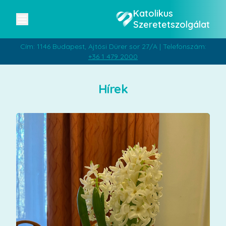
Katolikus
Szeretetszolgálat
Cím: 1146 Budapest, Ajtósi Dürer sor 27/A | Telefonszám:
+36 1 479 2000
Hírek