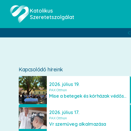
Katolikus
Szeretetszolgálat
C
Kapcsolódó híreink
2026. július 19.
PAX Otthon
Mise a betegek és kórházak védőszentjének emlékére
2026. július 17.
PAX Otthon
Vr szemüveg alkalmazása