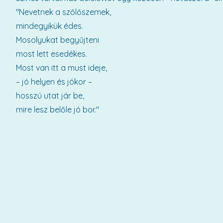
"Nevetnek a szőlőszemek,
mindegyikük édes.
Mosolyukat begyűjteni
most lett esedékes.
Most van itt a must ideje,
– jó helyen és jókor –
hosszú utat jár be,
mire lesz belőle jó bor."