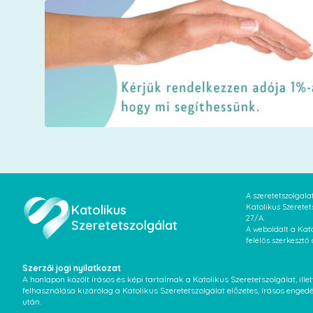
A szeretetszolgal
Katolikus
Katolikus Szeretet
27/A.
Szeretetszolgálat
A weboldalt a Kato
felelős szerkesztő
Szerzői jogi nyilatkozat
A honlapon közölt írásos és képi tartalmak a Katolikus Szeretetszolgálat, il
felhasználása kizárólag a Katolikus Szeretetszolgálat előzetes, írásos enged
után.