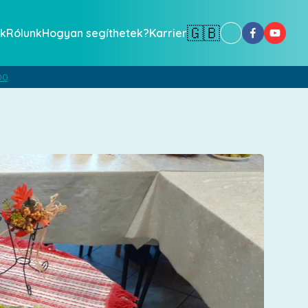
🇬🇧
k
Rólunk
Hogyan segíthetek?
Karrier
00