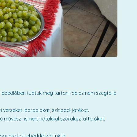
az ebédlőben tudtuk meg tartani, de ez nem szegte le
 verseket, bordalokat, színpadi játékot.
dű művész- ismert nótákkal szórakoztatta őket,
ogyasztott ebéddel zártuk le.