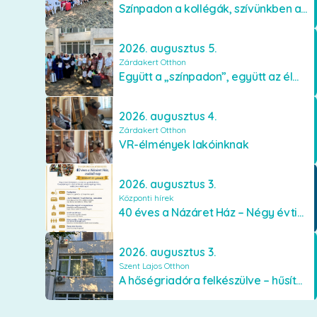
Színpadon a kollégák, szívünkben a lakók
2026. augusztus 5.
Zárdakert Otthon
Együtt a „színpadon”, együtt az élményekért 🎭✨
2026. augusztus 4.
Zárdakert Otthon
VR-élmények lakóinknak
2026. augusztus 3.
Központi hírek
40 éves a Názáret Ház – Négy évtized szeretetben és gondoskodásban
2026. augusztus 3.
Szent Lajos Otthon
A hőségriadóra felkészülve – hűsítő fejlesztések a Szent Lajos Otthonban