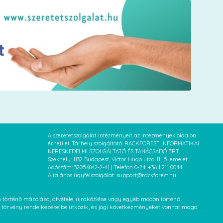
A szeretetszolgálat intézményeit az intézmények oldalon
érheti el. Tárhely szolgáltató: RACKFOREST INFORMATIKAI
KERESKEDELMI SZOLGÁLTATÓ ÉS TANÁCSADÓ ZRT.
Székhely: 1132 Budapest, Victor Hugo utca 11., 5. emelet
Adószám: 32056842-2-41 | Telefon 0-24: +36 1 211 0044
Általános ügyfélszolgálat: support@rackforest.hu
an történő másolása, átvétele, újraközlése vagy egyéb módon történő
XVI. törvény rendelkezéseibe ütközik, és jogi következményeket vonhat maga