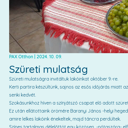
PAX Otthon
|
2024. 10. 09.
Szüreti mulatság
Szüreti mulatságra invitáltuk lakóinkat október 9.-re.
Kerti partira készültünk, sajnos az esős időjárás miatt 
senki kedvét.
Szokásunkhoz híven a színjátszó csapat elő adott szüreti
Ez után ellátottaink örömére Baranyi János -helyi hege
amire lelkes lakóink énekeltek, majd táncra perdültek.
Színes tartalmas délelőttöt egy közösen -nótaszóra- elf