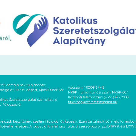
at.hu domain név tulajdonosa:
Adószám: 19000912-1-42
szolgálat, 1146 Budapest, Ajtósi Dürer Sor
MKPK nyilvántartási szám: MKPK-007
Központi telefonszám:
(+36 1) 479 2000
likus Szeretetszolgálat üzemelteti, a
titkarsag@szeretetszolgalat.hu
 a Főigazgató.
letve azok készítőinek szellemi tulajdonát képezik. Ezen tartalmak bármely formáb
élyével lehetséges. A jogosulatlan felhasználás a szerzői jogról szóló 1999. évi LX