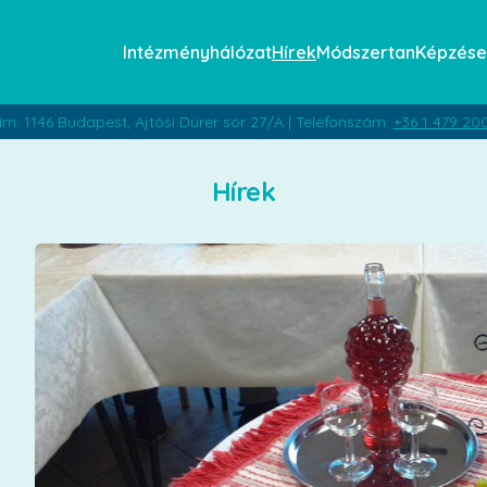
Intézményhálózat
Hírek
Módszertan
Képzése
ím: 1146 Budapest, Ajtósi Dürer sor 27/A | Telefonszám:
+36 1 479 20
Hírek