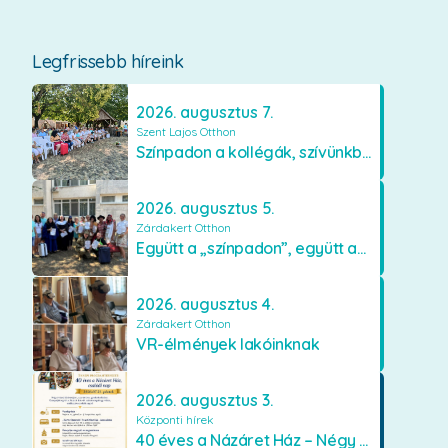
Legfrissebb híreink
2026. augusztus 7.
Szent Lajos Otthon
Színpadon a kollégák, szívünkben a lakók
2026. augusztus 5.
Zárdakert Otthon
Együtt a „színpadon”, együtt az élményekért 🎭✨
2026. augusztus 4.
Zárdakert Otthon
VR-élmények lakóinknak
2026. augusztus 3.
Központi hírek
40 éves a Názáret Ház – Négy évtized szeretetben és gondoskodásban