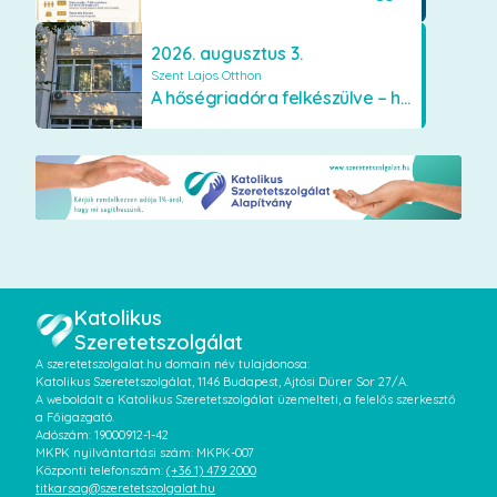
2026. augusztus 3.
Szent Lajos Otthon
A hőségriadóra felkészülve – hűsítő fejlesztések a Szent Lajos Otthonban
Katolikus
Szeretetszolgálat
A szeretetszolgalat.hu domain név tulajdonosa:
Katolikus Szeretetszolgálat, 1146 Budapest, Ajtósi Dürer Sor 27/A.
A weboldalt a Katolikus Szeretetszolgálat üzemelteti, a felelős szerkesztő
a Főigazgató.
Adószám: 19000912-1-42
MKPK nyilvántartási szám: MKPK-007
Központi telefonszám:
(+36 1) 479 2000
titkarsag@szeretetszolgalat.hu