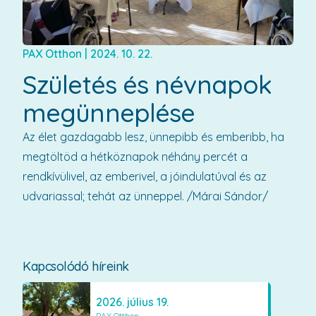
PAX Otthon
|
2024. 10. 22.
Születés és névnapok
megünneplése
Az élet gazdagabb lesz, ünnepibb és emberibb, ha
megtöltöd a hétköznapok néhány percét a
rendkívülivel, az emberivel, a jóindulatúval és az
udvariassal; tehát az ünneppel. /Márai Sándor/
Kapcsolódó híreink
2026. július 19.
PAX Otthon