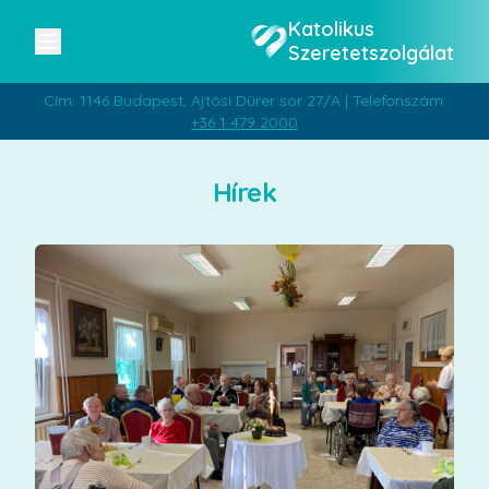
Katolikus
Szeretetszolgálat
Cím: 1146 Budapest, Ajtósi Dürer sor 27/A | Telefonszám:
+36 1 479 2000
Hírek