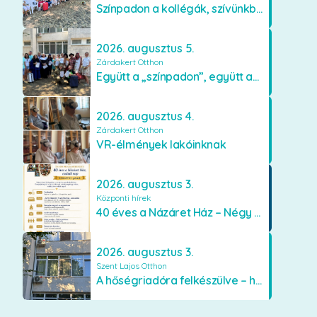
Színpadon a kollégák, szívünkben a lakók
2026. augusztus 5.
Zárdakert Otthon
Együtt a „színpadon”, együtt az élményekért 🎭✨
2026. augusztus 4.
Zárdakert Otthon
VR-élmények lakóinknak
2026. augusztus 3.
Központi hírek
40 éves a Názáret Ház – Négy évtized szeretetben és gondoskodásban
2026. augusztus 3.
Szent Lajos Otthon
A hőségriadóra felkészülve – hűsítő fejlesztések a Szent Lajos Otthonban