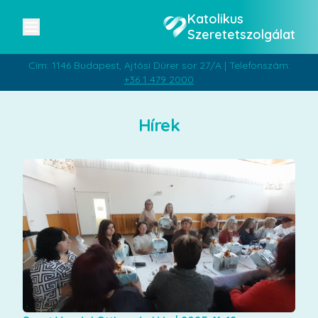
Katolikus
Szeretetszolgálat
Cím: 1146 Budapest, Ajtósi Dürer sor 27/A | Telefonszám:
+36 1 479 2000
Hírek