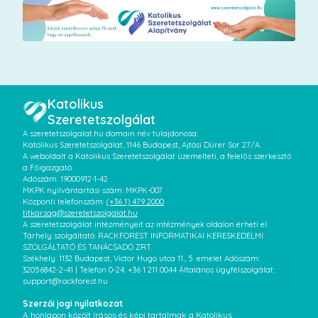
Katolikus
Szeretetszolgálat
A szeretetszolgalat.hu domain név tulajdonosa:
Katolikus Szeretetszolgálat, 1146 Budapest, Ajtósi Dürer Sor 27/A.
A weboldalt a Katolikus Szeretetszolgálat üzemelteti, a felelős szerkesztő
a Főigazgató.
Adószám: 19000912-1-42
MKPK nyilvántartási szám: MKPK-007
Központi telefonszám:
(+36 1) 479 2000
titkarsag@szeretetszolgalat.hu
A szeretetszolgálat intézményeit az intézmények oldalon érheti el.
Tárhely szolgáltató: RACKFOREST INFORMATIKAI KERESKEDELMI
SZOLGÁLTATÓ ÉS TANÁCSADÓ ZRT.
Székhely: 1132 Budapest, Victor Hugo utca 11., 5. emelet Adószám:
32056842-2-41 | Telefon 0-24: +36 1 211 0044 Általános ügyfélszolgálat:
support@rackforest.hu
Szerzői jogi nyilatkozat
A honlapon közölt írásos és képi tartalmak a Katolikus