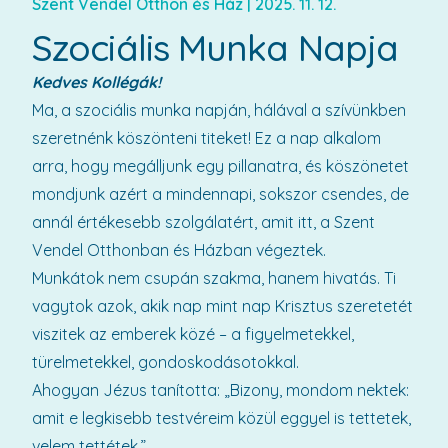
Szent Vendel Otthon és Ház
|
2025. 11. 12.
Szociális Munka Napja
Kedves Kollégák!
Ma, a szociális munka napján, hálával a szívünkben
szeretnénk köszönteni titeket! Ez a nap alkalom
arra, hogy megálljunk egy pillanatra, és köszönetet
mondjunk azért a mindennapi, sokszor csendes, de
annál értékesebb szolgálatért, amit itt, a Szent
Vendel Otthonban és Házban végeztek.
Munkátok nem csupán szakma, hanem hivatás. Ti
vagytok azok, akik nap mint nap Krisztus szeretetét
viszitek az emberek közé – a figyelmetekkel,
türelmetekkel, gondoskodásotokkal.
Ahogyan Jézus tanította: „Bizony, mondom nektek:
amit e legkisebb testvéreim közül eggyel is tettetek,
velem tettétek.”