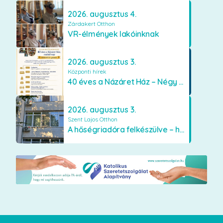
2026. augusztus 4.
Zárdakert Otthon
VR-élmények lakóinknak
2026. augusztus 3.
Központi hírek
40 éves a Názáret Ház – Négy évtized szeretetben és gondoskodásban
2026. augusztus 3.
Szent Lajos Otthon
A hőségriadóra felkészülve – hűsítő fejlesztések a Szent Lajos Otthonban