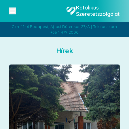
Katolikus
Szeretetszolgálat
Cím: 1146 Budapest, Ajtósi Dürer sor 27/A | Telefonszám:
+36 1 479 2000
Hírek