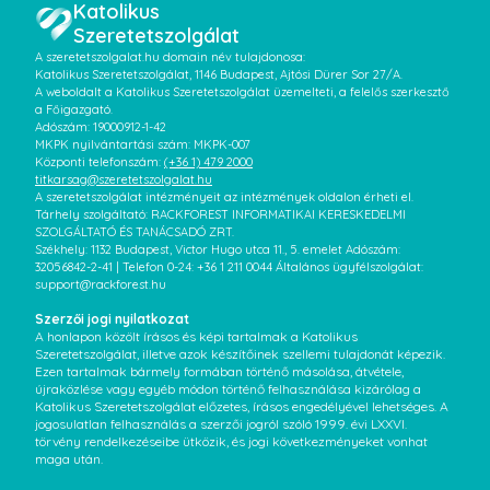
Katolikus
Szeretetszolgálat
A szeretetszolgalat.hu domain név tulajdonosa:
Katolikus Szeretetszolgálat, 1146 Budapest, Ajtósi Dürer Sor 27/A.
A weboldalt a Katolikus Szeretetszolgálat üzemelteti, a felelős szerkesztő
a Főigazgató.
Adószám: 19000912-1-42
MKPK nyilvántartási szám: MKPK-007
Központi telefonszám:
(+36 1) 479 2000
titkarsag@szeretetszolgalat.hu
A szeretetszolgálat intézményeit az intézmények oldalon érheti el.
Tárhely szolgáltató: RACKFOREST INFORMATIKAI KERESKEDELMI
SZOLGÁLTATÓ ÉS TANÁCSADÓ ZRT.
Székhely: 1132 Budapest, Victor Hugo utca 11., 5. emelet Adószám:
32056842-2-41 | Telefon 0-24: +36 1 211 0044 Általános ügyfélszolgálat:
support@rackforest.hu
Szerzői jogi nyilatkozat
A honlapon közölt írásos és képi tartalmak a Katolikus
Szeretetszolgálat, illetve azok készítőinek szellemi tulajdonát képezik.
Ezen tartalmak bármely formában történő másolása, átvétele,
újraközlése vagy egyéb módon történő felhasználása kizárólag a
Katolikus Szeretetszolgálat előzetes, írásos engedélyével lehetséges. A
jogosulatlan felhasználás a szerzői jogról szóló 1999. évi LXXVI.
törvény rendelkezéseibe ütközik, és jogi következményeket vonhat
maga után.