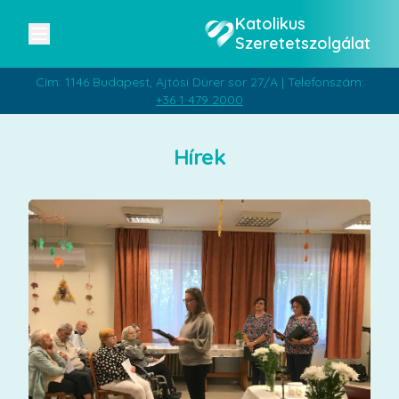
Katolikus
Szeretetszolgálat
Cím: 1146 Budapest, Ajtósi Dürer sor 27/A | Telefonszám:
+36 1 479 2000
Hírek