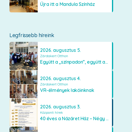
Újra itt a Mandula Színház
Legfrissebb híreink
2026. augusztus 5.
Zárdakert Otthon
Együtt a „színpadon”, együtt az élményekért 🎭✨
2026. augusztus 4.
Zárdakert Otthon
VR-élmények lakóinknak
2026. augusztus 3.
Központi hírek
40 éves a Názáret Ház – Négy évtized szeretetben és gondoskodásban