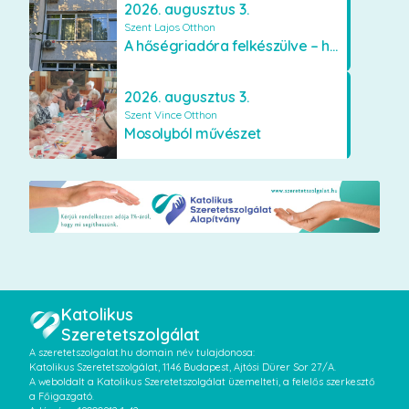
2026. augusztus 3.
Szent Lajos Otthon
A hőségriadóra felkészülve – hűsítő fejlesztések a Szent Lajos Otthonban
2026. augusztus 3.
Szent Vince Otthon
Mosolyból művészet
Katolikus
Szeretetszolgálat
A szeretetszolgalat.hu domain név tulajdonosa:
Katolikus Szeretetszolgálat, 1146 Budapest, Ajtósi Dürer Sor 27/A.
A weboldalt a Katolikus Szeretetszolgálat üzemelteti, a felelős szerkesztő
a Főigazgató.