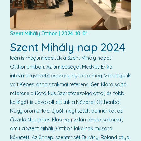
Szent Mihály Otthon
|
2024. 10. 01.
Szent Mihály nap 2024
Idén is megünnepeltük a Szent Mihály napot
Otthonunkban. Az ünnepséget Medvés Erika
intézményvezető asszony nyitotta meg. Vendégünk
volt Kepes Anita szakmai referens, Geri Klára sajtó
referens a Katolikus Szeretetszolgálattól, és több
kollégát is üdvözölhettünk a Názáret Otthonból.
Nagy örömünkre, újból megtisztelt bennünket az
Őszidő Nyugdíjas Klub egy vidám énekcsokorral,
amit a Szent Mihály Otthon lakóinak műsora
követett. Az ünnepi szentmisét Burányi Roland atya,