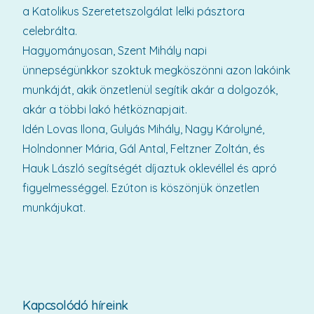
a Katolikus Szeretetszolgálat lelki pásztora
celebrálta.
Hagyományosan, Szent Mihály napi
ünnepségünkkor szoktuk megköszönni azon lakóink
munkáját, akik önzetlenül segítik akár a dolgozók,
akár a többi lakó hétköznapjait.
Idén Lovas Ilona, Gulyás Mihály, Nagy Károlyné,
Holndonner Mária, Gál Antal, Feltzner Zoltán, és
Hauk László segítségét díjaztuk oklevéllel és apró
figyelmességgel. Ezúton is köszönjük önzetlen
munkájukat.
Kapcsolódó híreink