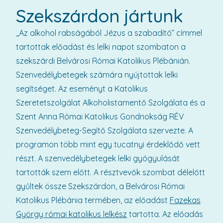
Szekszárdon jártunk
„Az alkohol rabságából Jézus a szabadító” címmel
tartottak előadást és lelki napot szombaton a
szekszárdi Belvárosi Római Katolikus Plébánián.
Szenvedélybetegek számára nyújtottak lelki
segítséget. Az eseményt a Katolikus
Szeretetszolgálat Alkoholistamentő Szolgálata és a
Szent Anna Római Katolikus Gondnokság RÉV
Szenvedélybeteg-Segítő Szolgálata szervezte. A
programon több mint egy tucatnyi érdeklődő vett
részt. A szenvedélybetegek lelki gyógyulását
tartották szem előtt. A résztvevők szombat délelőtt
gyűltek össze Szekszárdon, a Belvárosi Római
Katolikus Plébánia termében, az előadást
Fazekas
György római katolikus lelkész
tartotta. Az előadás