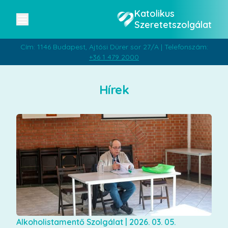
Katolikus
Szeretetszolgálat
Cím: 1146 Budapest, Ajtósi Dürer sor 27/A | Telefonszám:
+36 1 479 2000
Hírek
Alkoholistamentő Szolgálat
|
2026. 03. 05.