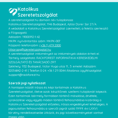
Katolikus
Szeretetszolgálat
A szeretetszolgalat.hu domain név tulajdonosa:
Katolikus Szeretetszolgálat, 1146 Budapest, Ajtósi Dürer Sor 27/A.
A weboldalt a Katolikus Szeretetszolgálat üzemelteti, a felelős szerkesztő
a Főigazgató.
Adószám: 19000912-1-42
MKPK nyilvántartási szám: MKPK-007
Központi telefonszám:
(+36 1) 479 2000
titkarsag@szeretetszolgalat.hu
A szeretetszolgálat intézményeit az intézmények oldalon érheti el.
Tárhely szolgáltató: RACKFOREST INFORMATIKAI KERESKEDELMI
SZOLGÁLTATÓ ÉS TANÁCSADÓ ZRT.
Székhely: 1132 Budapest, Victor Hugo utca 11., 5. emelet Adószám:
32056842-2-41 | Telefon 0-24: +36 1 211 0044 Általános ügyfélszolgálat:
support@rackforest.hu
Szerzői jogi nyilatkozat
A honlapon közölt írásos és képi tartalmak a Katolikus
Szeretetszolgálat, illetve azok készítőinek szellemi tulajdonát képezik.
Ezen tartalmak bármely formában történő másolása, átvétele,
újraközlése vagy egyéb módon történő felhasználása kizárólag a
Katolikus Szeretetszolgálat előzetes, írásos engedélyével lehetséges. A
jogosulatlan felhasználás a szerzői jogról szóló 1999. évi LXXVI.
törvény rendelkezéseibe ütközik, és jogi következményeket vonhat
maga után.