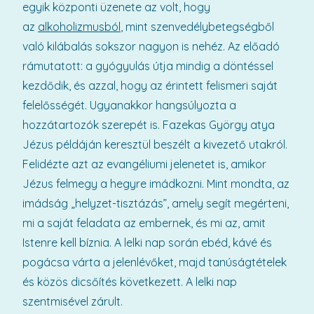
egyik központi üzenete az volt, hogy
az
alkoholizmusból
, mint szenvedélybetegségből
való kilábalás sokszor nagyon is nehéz. Az előadó
rámutatott: a gyógyulás útja mindig a döntéssel
kezdődik, és azzal, hogy az érintett felismeri saját
felelősségét. Ugyanakkor hangsúlyozta a
hozzátartozók szerepét is. Fazekas György atya
Jézus példáján keresztül beszélt a kivezető utakról.
Felidézte azt az evangéliumi jelenetet is, amikor
Jézus felmegy a hegyre imádkozni. Mint mondta, az
imádság „helyzet-tisztázás”, amely segít megérteni,
mi a saját feladata az embernek, és mi az, amit
Istenre kell bíznia. A lelki nap során ebéd, kávé és
pogácsa várta a jelenlévőket, majd tanúságtételek
és közös dicsőítés következett. A lelki nap
szentmisével zárult.