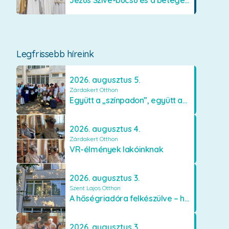
Jézus Szíve-búcsú és a betegek kenetének közösségi kiszolgáltatása Mátraverebély-Szentkúton
Legfrissebb híreink
2026. augusztus 5.
Zárdakert Otthon
Együtt a „színpadon”, együtt az élményekért 🎭✨
2026. augusztus 4.
Zárdakert Otthon
VR-élmények lakóinknak
2026. augusztus 3.
Szent Lajos Otthon
A hőségriadóra felkészülve – hűsítő fejlesztések a Szent Lajos Otthonban
2026. augusztus 3.