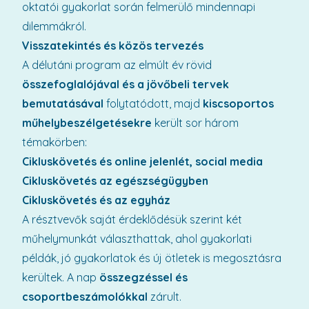
oktatói gyakorlat során felmerülő mindennapi
dilemmákról.
Visszatekintés és közös tervezés
A délutáni program az elmúlt év rövid
összefoglalójával és a jövőbeli tervek
bemutatásával
folytatódott, majd
kiscsoportos
műhelybeszélgetésekre
került sor három
témakörben:
Cikluskövetés és online jelenlét, social media
Cikluskövetés az egészségügyben
Cikluskövetés és az egyház
A résztvevők saját érdeklődésük szerint két
műhelymunkát választhattak, ahol gyakorlati
példák, jó gyakorlatok és új ötletek is megosztásra
kerültek. A nap
összegzéssel és
csoportbeszámolókkal
zárult.