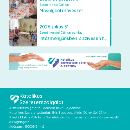
Szent Vince Otthon
Mosolyból művészet
2026. július 31.
Szent Vendel Otthon és Ház
Intézményünkben is szívesen használják a VR szemüveget
Katolikus
Szeretetszolgálat
A szeretetszolgalat.hu domain név tulajdonosa:
Katolikus Szeretetszolgálat, 1146 Budapest, Ajtósi Dürer Sor 27/A.
A weboldalt a Katolikus Szeretetszolgálat üzemelteti, a felelős szerkesztő
a Főigazgató.
Adószám: 19000912-1-42