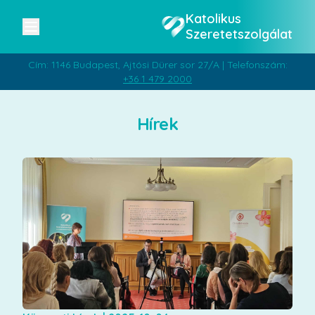
Katolikus
Szeretetszolgálat
Cím: 1146 Budapest, Ajtósi Dürer sor 27/A | Telefonszám:
+36 1 479 2000
Hírek