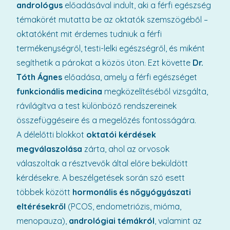
andrológus
előadásával indult, aki a férfi egészség
témakörét mutatta be az oktatók szemszögéből –
oktatóként mit érdemes tudniuk a férfi
termékenységről, testi-lelki egészségről, és miként
segíthetik a párokat a közös úton. Ezt követte
Dr.
Tóth Ágnes
előadása, amely a férfi egészséget
funkcionális medicina
megközelítéséből vizsgálta,
rávilágítva a test különböző rendszereinek
összefüggéseire és a megelőzés fontosságára.
A délelőtti blokkot
oktatói kérdések
megválaszolása
zárta, ahol az orvosok
válaszoltak a résztvevők által előre beküldött
kérdésekre. A beszélgetések során szó esett
többek között
hormonális és nőgyógyászati
eltérésekről
(PCOS, endometriózis, mióma,
menopauza),
andrológiai témákról
, valamint az