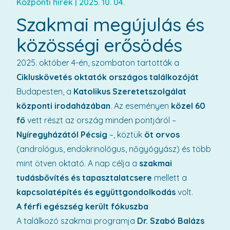
Központi hírek
|
2025. 10. 04.
Szakmai megújulás és
közösségi erősödés
2025. október 4-én, szombaton tartották a
Cikluskövetés oktatók országos találkozóját
Budapesten, a
Katolikus Szeretetszolgálat
központi irodaházában
. Az eseményen
közel 60
fő
vett részt az ország minden pontjáról –
Nyíregyházától Pécsig
–, köztük
öt orvos
(andrológus, endokrinológus, nőgyógyász) és több
mint ötven oktató. A nap célja a
szakmai
tudásbővítés és tapasztalatcsere
mellett a
kapcsolatépítés és együttgondolkodás
volt.
A férfi egészség került fókuszba
A találkozó szakmai programja
Dr. Szabó Balázs