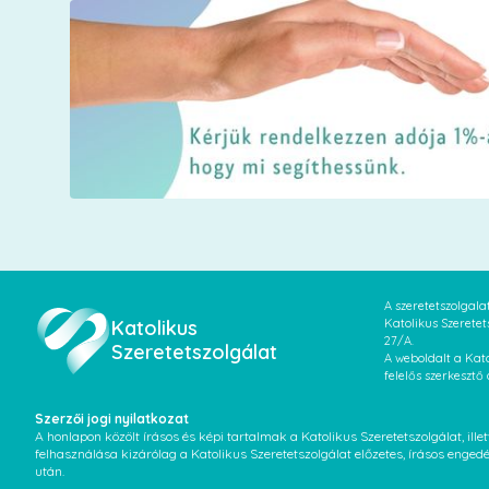
A szeretetszolgal
Katolikus
Katolikus Szeretet
27/A.
Szeretetszolgálat
A weboldalt a Kato
felelős szerkesztő
Szerzői jogi nyilatkozat
A honlapon közölt írásos és képi tartalmak a Katolikus Szeretetszolgálat, il
felhasználása kizárólag a Katolikus Szeretetszolgálat előzetes, írásos enged
után.