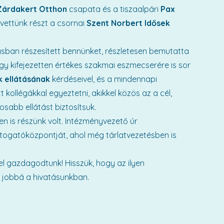
Zárdakert Otthon
csapata és a tiszaalpári
Pax
ettünk részt a csornai
Szent Norbert Idősek
ban részesített bennünket, részletesen bemutatta
gy kifejezetten értékes szakmai eszmecserére is sor
k ellátásának
kérdéseivel, és a mindennapi
 kollégákkal egyeztetni, akikkel közös az a cél,
sabb ellátást biztosítsuk.
n is részünk volt. Intézményvezető úr
togatóközpontját, ahol még tárlatvezetésben is
el gazdagodtunk! Hisszük, hogy az ilyen
 jobbá a hivatásunkban.