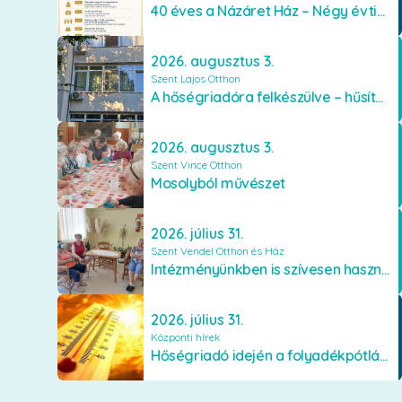
40 éves a Názáret Ház – Négy évtized szeretetben és gondoskodásban
2026. augusztus 3.
Szent Lajos Otthon
A hőségriadóra felkészülve – hűsítő fejlesztések a Szent Lajos Otthonban
2026. augusztus 3.
Szent Vince Otthon
Mosolyból művészet
2026. július 31.
Szent Vendel Otthon és Ház
Intézményünkben is szívesen használják a VR szemüveget
2026. július 31.
Központi hírek
Hőségriadó idején a folyadékpótlás életet menthet