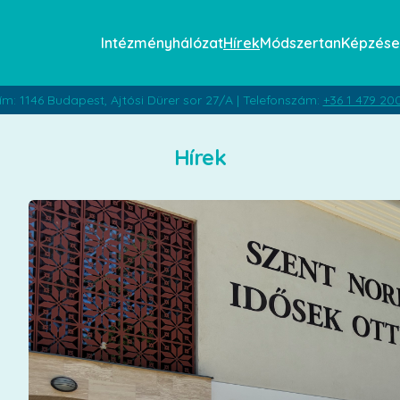
Intézményhálózat
Hírek
Módszertan
Képzése
ím: 1146 Budapest, Ajtósi Dürer sor 27/A | Telefonszám:
+36 1 479 20
Hírek