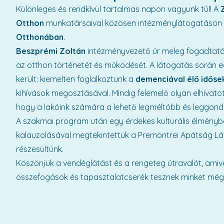
Különleges és rendkívül tartalmas napon vagyunk túl! A
Otthon
munkatársaival közösen intézménylátogatáson v
Otthonában
.
Beszprémi Zoltán
intézményvezető úr meleg fogadtatás
az otthon történetét és működését. A látogatás során e
került: kiemelten foglalkoztunk a
demenciával élő időse
kihívások megosztásával. Mindig felemelő olyan elhivatott
hogy a lakóink számára a lehető legméltóbb és leggondo
A szakmai program után egy érdekes kulturális élménybe
kalauzolásával megtekintettük a Premontrei Apátság Lá
részesültünk.
Köszönjük a vendéglátást és a rengeteg útravalót, amiv
összefogások és tapasztalatcserék tesznek minket még