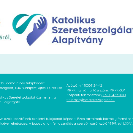
at.hu domain név tulajdonosa:
Adószám: 19000912-1-42
szolgálat, 1146 Budapest, Ajtósi Dürer Sor
MKPK nyilvántartási szám: MKPK-007
Központi telefonszám:
(+36 1) 479 2000
likus Szeretetszolgálat üzemelteti, a
titkarsag@szeretetszolgalat.hu
 a Főigazgató.
letve azok készítőinek szellemi tulajdonát képezik. Ezen tartalmak bármely formáb
élyével lehetséges. A jogosulatlan felhasználás a szerzői jogról szóló 1999. évi LX