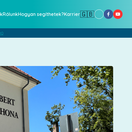
🇬🇧
k
Rólunk
Hogyan segíthetek?
Karrier
00