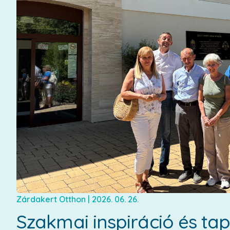
Zárdakert Otthon
|
2026. 06. 26.
Szakmai inspiráció és ta