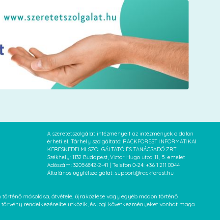
A szeretetszolgálat intézményeit az intézmények oldalon
érheti el. Tárhely szolgáltató: RACKFOREST INFORMATIKAI
KERESKEDELMI SZOLGÁLTATÓ ÉS TANÁCSADÓ ZRT.
Székhely: 1132 Budapest, Victor Hugo utca 11., 5. emelet
Adószám: 32056842-2-41 | Telefon 0-24: +36 1 211 0044
Általános ügyfélszolgálat: support@rackforest.hu
an történő másolása, átvétele, újraközlése vagy egyéb módon történő
XVI. törvény rendelkezéseibe ütközik, és jogi következményeket vonhat maga