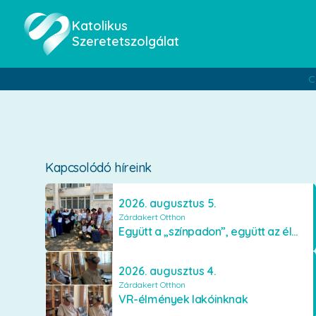
Katolikus
Szeretetszolgálat
C
Kapcsolódó híreink
2026. augusztus 5.
Zárdakert Otthon
Együtt a „színpadon”, együtt az élményekért 🎭✨
2026. augusztus 4.
Zárdakert Otthon
VR-élmények lakóinknak