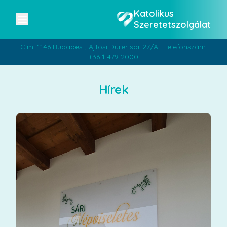
Katolikus
Szeretetszolgálat
Cím: 1146 Budapest, Ajtósi Dürer sor 27/A | Telefonszám:
+36 1 479 2000
Hírek