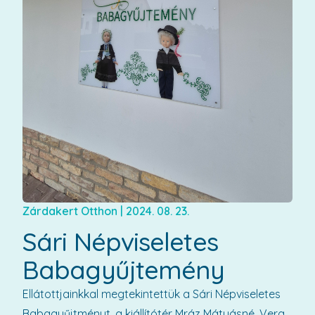
Zárdakert Otthon
|
2024. 08. 23.
Sári Népviseletes
Babagyűjtemény
Ellátottjainkkal megtekintettük a Sári Népviseletes
Babagyűjtményt, a kiállítótér Mráz Mátyásné, Vera