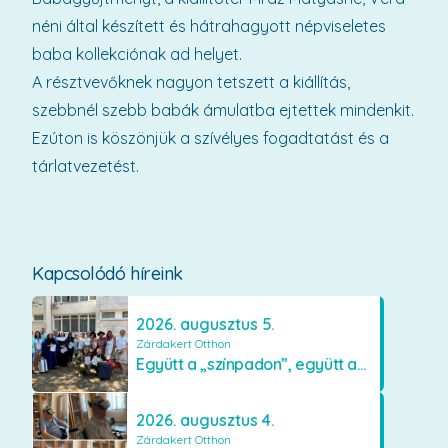
néni által készített és hátrahagyott népviseletes
baba kollekciónak ad helyet.
A résztvevőknek nagyon tetszett a kiállítás,
szebbnél szebb babák ámulatba ejtettek mindenkit.
Ezúton is köszönjük a szívélyes fogadtatást és a
tárlatvezetést.
Kapcsolódó híreink
2026. augusztus 5.
Zárdakert Otthon
Együtt a „színpadon”, együtt az élményekért 🎭✨
2026. augusztus 4.
Zárdakert Otthon