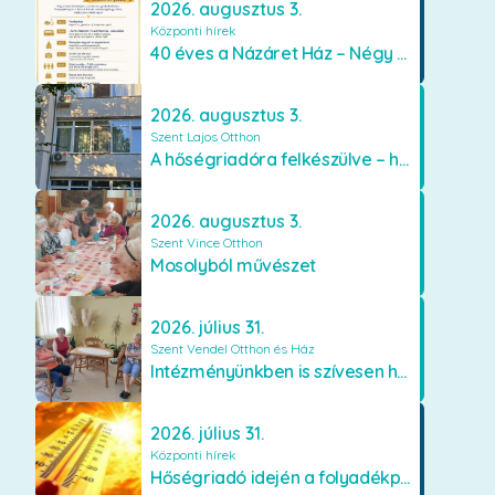
2026. augusztus 3.
Központi hírek
40 éves a Názáret Ház – Négy évtized szeretetben és gondoskodásban
2026. augusztus 3.
Szent Lajos Otthon
A hőségriadóra felkészülve – hűsítő fejlesztések a Szent Lajos Otthonban
2026. augusztus 3.
Szent Vince Otthon
Mosolyból művészet
2026. július 31.
Szent Vendel Otthon és Ház
Intézményünkben is szívesen használják a VR szemüveget
2026. július 31.
Központi hírek
Hőségriadó idején a folyadékpótlás életet menthet