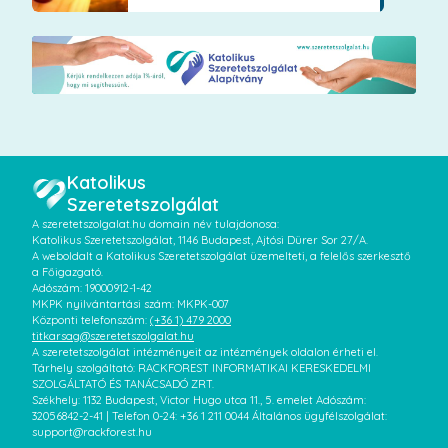
Katolikus
Szeretetszolgálat
A szeretetszolgalat.hu domain név tulajdonosa:
Katolikus Szeretetszolgálat, 1146 Budapest, Ajtósi Dürer Sor 27/A.
A weboldalt a Katolikus Szeretetszolgálat üzemelteti, a felelős szerkesztő
a Főigazgató.
Adószám: 19000912-1-42
MKPK nyilvántartási szám: MKPK-007
Központi telefonszám:
(+36 1) 479 2000
titkarsag@szeretetszolgalat.hu
A szeretetszolgálat intézményeit az intézmények oldalon érheti el.
Tárhely szolgáltató: RACKFOREST INFORMATIKAI KERESKEDELMI
SZOLGÁLTATÓ ÉS TANÁCSADÓ ZRT.
Székhely: 1132 Budapest, Victor Hugo utca 11., 5. emelet Adószám:
32056842-2-41 | Telefon 0-24: +36 1 211 0044 Általános ügyfélszolgálat:
support@rackforest.hu