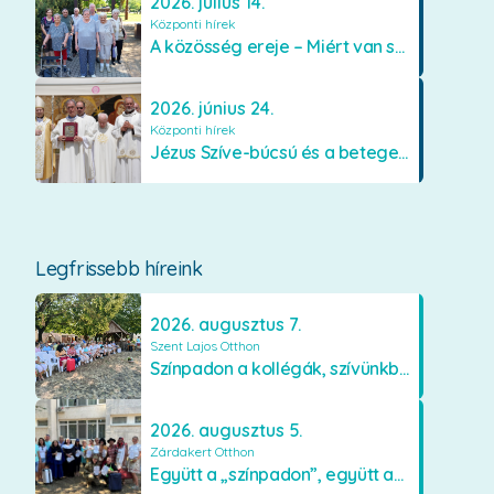
2026. július 14.
Központi hírek
A közösség ereje – Miért van szükségünk egymásra?
2026. június 24.
Központi hírek
Jézus Szíve-búcsú és a betegek kenetének közösségi kiszolgáltatása Mátraverebély-Szentkúton
Legfrissebb híreink
2026. augusztus 7.
Szent Lajos Otthon
Színpadon a kollégák, szívünkben a lakók
2026. augusztus 5.
Zárdakert Otthon
Együtt a „színpadon”, együtt az élményekért 🎭✨