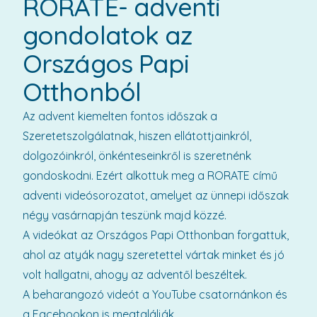
RORATE- adventi
gondolatok az
Országos Papi
Otthonból
Az advent kiemelten fontos időszak a
Szeretetszolgálatnak, hiszen ellátottjainkról,
dolgozóinkról, önkénteseinkről is szeretnénk
gondoskodni. Ezért alkottuk meg a RORATE című
adventi videósorozatot, amelyet az ünnepi időszak
négy vasárnapján teszünk majd közzé.
A videókat az Országos Papi Otthonban forgattuk,
ahol az atyák nagy szeretettel vártak minket és jó
volt hallgatni, ahogy az adventől beszéltek.
A beharangozó videót a YouTube csatornánkon és
a Facebookon is megtalálják.