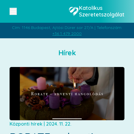
Katolikus
Szeretetszolgálat
Cím: 1146 Budapest, Ajtósi Dürer sor 27/A | Telefonszám:
+36 1 479 2000
Hírek
Központi hírek
|
2024. 11. 22.