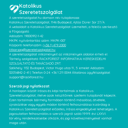
Katolikus
Szeretetszolgálat
A szeretetszolgalat.hu domain név tulajdonosa:
Katolikus Szeretetszolgálat, 1146 Budapest, Ajtósi Dürer Sor 27/A.
A weboldalt a Katolikus Szeretetszolgálat üzemelteti, a felelős szerkesztő
a Főigazgató.
Adószám: 19000912-1-42
MKPK nyilvántartási szám: MKPK-007
Központi telefonszám:
(+36 1) 479 2000
titkarsag@szeretetszolgalat.hu
A szeretetszolgálat intézményeit az intézmények oldalon érheti el.
Tárhely szolgáltató: RACKFOREST INFORMATIKAI KERESKEDELMI
SZOLGÁLTATÓ ÉS TANÁCSADÓ ZRT.
Székhely: 1132 Budapest, Victor Hugo utca 11., 5. emelet Adószám:
32056842-2-41 | Telefon 0-24: +36 1 211 0044 Általános ügyfélszolgálat:
support@rackforest.hu
Szerzői jogi nyilatkozat
A honlapon közölt írásos és képi tartalmak a Katolikus
Szeretetszolgálat, illetve azok készítőinek szellemi tulajdonát képezik.
Ezen tartalmak bármely formában történő másolása, átvétele,
újraközlése vagy egyéb módon történő felhasználása kizárólag a
Katolikus Szeretetszolgálat előzetes, írásos engedélyével lehetséges. A
jogosulatlan felhasználás a szerzői jogról szóló 1999. évi LXXVI.
törvény rendelkezéseibe ütközik, és jogi következményeket vonhat
maga után.