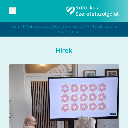
Katolikus
Szeretetszolgálat
Cím: 1146 Budapest, Ajtósi Dürer sor 27/A | Telefonszám:
+36 1 479 2000
Hírek