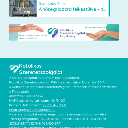
Szent Lajos Otthon
A hőségriadóra felkészülve – hűsítő fejlesztések a Szent Lajos Otthonban
Katolikus
Szeretetszolgálat
A szeretetszolgalat.hu domain név tulajdonosa:
Katolikus Szeretetszolgálat, 1146 Budapest, Ajtósi Dürer Sor 27/A.
A weboldalt a Katolikus Szeretetszolgálat üzemelteti, a felelős szerkesztő
a Főigazgató.
Adószám: 19000912-1-42
MKPK nyilvántartási szám: MKPK-007
Központi telefonszám:
(+36 1) 479 2000
titkarsag@szeretetszolgalat.hu
A szeretetszolgálat intézményeit az intézmények oldalon érheti el.
Tárhely szolgáltató: RACKFOREST INFORMATIKAI KERESKEDELMI
SZOLGÁLTATÓ ÉS TANÁCSADÓ ZRT.