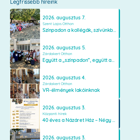
Legfrissebb híreink
2026. augusztus 7.
Szent Lajos Otthon
Színpadon a kollégák, szívünkben a lakók
2026. augusztus 5.
Zárdakert Otthon
Együtt a „színpadon”, együtt az élményekért 🎭✨
2026. augusztus 4.
Zárdakert Otthon
VR-élmények lakóinknak
2026. augusztus 3.
Központi hírek
40 éves a Názáret Ház – Négy évtized szeretetben és gondoskodásban
2026. augusztus 3.