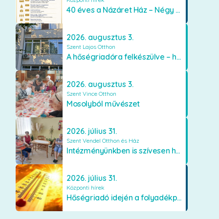
40 éves a Názáret Ház – Négy évtized szeretetben és gondoskodásban
2026. augusztus 3.
Szent Lajos Otthon
A hőségriadóra felkészülve – hűsítő fejlesztések a Szent Lajos Otthonban
2026. augusztus 3.
Szent Vince Otthon
Mosolyból művészet
2026. július 31.
Szent Vendel Otthon és Ház
Intézményünkben is szívesen használják a VR szemüveget
2026. július 31.
Központi hírek
Hőségriadó idején a folyadékpótlás életet menthet