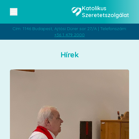
Katolikus
Szeretetszolgálat
Cím: 1146 Budapest, Ajtósi Dürer sor 27/A | Telefonszám:
+36 1 479 2000
Hírek