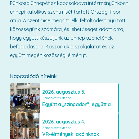
Pünkösd ünnepéhez kapcsolódva intézményünkben
ünnepi katolikus szentmisét tartott Ország Tibor
atya. A szentmise meghitt lelki feltöltődést nyújtott
közösségünk számára, és lehetőséget adott arra,
hogy együtt készüljünk az ünnep üzenetének
befogadására. Köszönjük a szolgálatot és az
együtt megélt közösségi élményt.
Kapcsolódó híreink
2026. augusztus 5.
Zárdakert Otthon
Együtt a „színpadon”, együtt az élményekért 🎭✨
2026. augusztus 4.
Zárdakert Otthon
VR-élmények lakóinknak