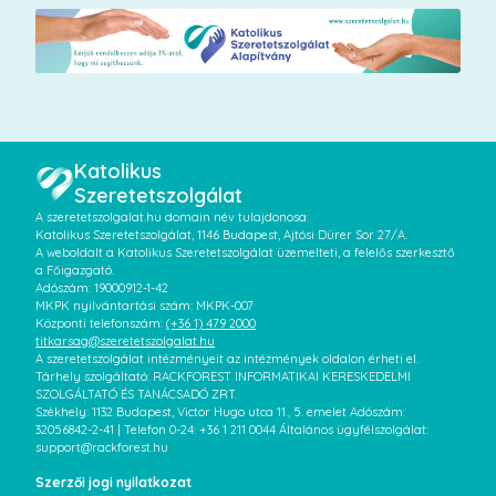
Katolikus
Szeretetszolgálat
A szeretetszolgalat.hu domain név tulajdonosa:
Katolikus Szeretetszolgálat, 1146 Budapest, Ajtósi Dürer Sor 27/A.
A weboldalt a Katolikus Szeretetszolgálat üzemelteti, a felelős szerkesztő
a Főigazgató.
Adószám: 19000912-1-42
MKPK nyilvántartási szám: MKPK-007
Központi telefonszám:
(+36 1) 479 2000
titkarsag@szeretetszolgalat.hu
A szeretetszolgálat intézményeit az intézmények oldalon érheti el.
Tárhely szolgáltató: RACKFOREST INFORMATIKAI KERESKEDELMI
SZOLGÁLTATÓ ÉS TANÁCSADÓ ZRT.
Székhely: 1132 Budapest, Victor Hugo utca 11., 5. emelet Adószám:
32056842-2-41 | Telefon 0-24: +36 1 211 0044 Általános ügyfélszolgálat:
support@rackforest.hu
Szerzői jogi nyilatkozat