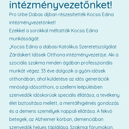
intézményvezetőnket!
Pro Urbe Dabas díjban részesítették Kocsis Edina
intézményvezetőnket!
Ezekkel a sorokkal méltatták Kocsis Edina
munkásságát:
„Kocsis Edina a dabasi Katolikus Szeretetszolgálat
Zárdakert Idősek Otthona intézményvezetője. Aki a
szociális szakma minden ágában professzionális
munkát végez. 33 éve dolgozik a gyóni idősek
otthonában, ahol küldetése az idős generációk
minőségi idősotthoni, a szellemi leépülésben
szenvedők időskorúak speciális éllátása, a tevékeny
élet biztosítása mellett, a mentálhigiéniés gondozás
és a demens személyek nappali ellátása. A fekvő
betegek, az Alzheimer kórban, demenciában
szenvedők helyes táplálása. Szakmai fórumokon,