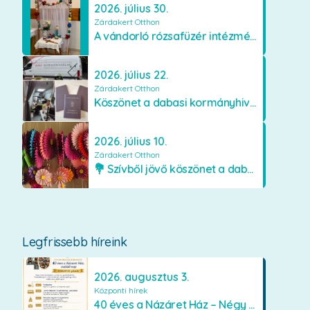
2026. július 30.
Zárdakert Otthon
A vándorló rózsafüzér intézményünkben
2026. július 22.
Zárdakert Otthon
Köszönet a dabasi kormányhivatal munkatársainak
2026. július 10.
Zárdakert Otthon
💐 Szívből jövő köszönet a dabasi Orimamiknak! 💐
Legfrissebb híreink
2026. augusztus 3.
Központi hírek
40 éves a Názáret Ház – Négy évtized szeretetben és gondoskodásban