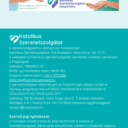
Katolikus
Szeretetszolgálat
A szeretetszolgalat.hu domain név tulajdonosa:
Katolikus Szeretetszolgálat, 1146 Budapest, Ajtósi Dürer Sor 27/A.
A weboldalt a Katolikus Szeretetszolgálat üzemelteti, a felelős szerkesztő
a Főigazgató.
Adószám: 19000912-1-42
MKPK nyilvántartási szám: MKPK-007
Központi telefonszám:
(+36 1) 479 2000
titkarsag@szeretetszolgalat.hu
A szeretetszolgálat intézményeit az intézmények oldalon érheti el.
Tárhely szolgáltató: RACKFOREST INFORMATIKAI KERESKEDELMI
SZOLGÁLTATÓ ÉS TANÁCSADÓ ZRT.
Székhely: 1132 Budapest, Victor Hugo utca 11., 5. emelet Adószám:
32056842-2-41 | Telefon 0-24: +36 1 211 0044 Általános ügyfélszolgálat:
support@rackforest.hu
Szerzői jogi nyilatkozat
A honlapon közölt írásos és képi tartalmak a Katolikus
Szeretetszolgálat, illetve azok készítőinek szellemi tulajdonát képezik.