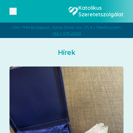
Katolikus
Szeretetszolgálat
Cím: 1146 Budapest, Ajtósi Dürer sor 27/A | Telefonszám:
+36 1 479 2000
Hírek