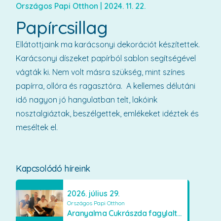
Országos Papi Otthon
|
2024. 11. 22.
Papírcsillag
Ellátottjaink ma karácsonyi dekorációt készítettek.
Karácsonyi díszeket papírból sablon segítségével
vágták ki. Nem volt másra szükség, mint színes
papírra, ollóra és ragasztóra. A kellemes délutáni
idő nagyon jó hangulatban telt, lakóink
nosztalgiáztak, beszélgettek, emlékeket idéztek és
meséltek el.
Kapcsolódó híreink
2026. július 29.
Országos Papi Otthon
Aranyalma Cukrászda fagylaltos meglepetés