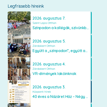
Legfrissebb híreink
2026. augusztus 7.
Szent Lajos Otthon
Színpadon a kollégák, szívünkben a lakók
2026. augusztus 5.
Zárdakert Otthon
Együtt a „színpadon”, együtt az élményekért 🎭✨
2026. augusztus 4.
Zárdakert Otthon
VR-élmények lakóinknak
2026. augusztus 3.
Központi hírek
40 éves a Názáret Ház – Négy évtized szeretetben és gondoskodásban