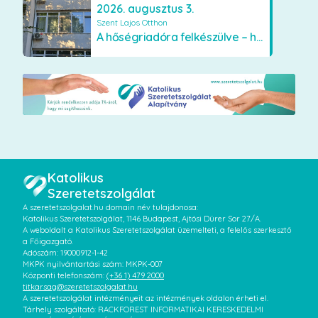
2026. augusztus 3.
Szent Lajos Otthon
A hőségriadóra felkészülve – hűsítő fejlesztések a Szent Lajos Otthonban
Katolikus
Szeretetszolgálat
A szeretetszolgalat.hu domain név tulajdonosa:
Katolikus Szeretetszolgálat, 1146 Budapest, Ajtósi Dürer Sor 27/A.
A weboldalt a Katolikus Szeretetszolgálat üzemelteti, a felelős szerkesztő
a Főigazgató.
Adószám: 19000912-1-42
MKPK nyilvántartási szám: MKPK-007
Központi telefonszám:
(+36 1) 479 2000
titkarsag@szeretetszolgalat.hu
A szeretetszolgálat intézményeit az intézmények oldalon érheti el.
Tárhely szolgáltató: RACKFOREST INFORMATIKAI KERESKEDELMI