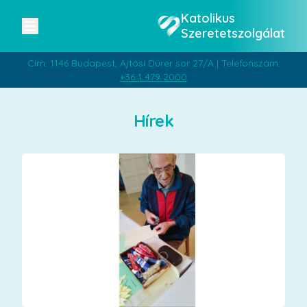
Katolikus
Szeretetszolgálat
Cím: 1146 Budapest, Ajtósi Dürer sor 27/A | Telefonszám:
+36 1 479 2000
Hírek