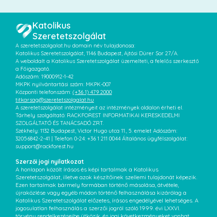
Katolikus
Szeretetszolgálat
A szeretetszolgalat.hu domain név tulajdonosa:
Katolikus Szeretetszolgálat, 1146 Budapest, Ajtósi Dürer Sor 27/A.
A weboldalt a Katolikus Szeretetszolgálat üzemelteti, a felelős szerkesztő
a Főigazgató.
Adószám: 19000912-1-42
MKPK nyilvántartási szám: MKPK-007
Központi telefonszám:
(+36 1) 479 2000
titkarsag@szeretetszolgalat.hu
A szeretetszolgálat intézményeit az intézmények oldalon érheti el.
Tárhely szolgáltató: RACKFOREST INFORMATIKAI KERESKEDELMI
SZOLGÁLTATÓ ÉS TANÁCSADÓ ZRT.
Székhely: 1132 Budapest, Victor Hugo utca 11., 5. emelet Adószám:
32056842-2-41 | Telefon 0-24: +36 1 211 0044 Általános ügyfélszolgálat:
support@rackforest.hu
Szerzői jogi nyilatkozat
A honlapon közölt írásos és képi tartalmak a Katolikus
Szeretetszolgálat, illetve azok készítőinek szellemi tulajdonát képezik.
Ezen tartalmak bármely formában történő másolása, átvétele,
újraközlése vagy egyéb módon történő felhasználása kizárólag a
Katolikus Szeretetszolgálat előzetes, írásos engedélyével lehetséges. A
jogosulatlan felhasználás a szerzői jogról szóló 1999. évi LXXVI.
törvény rendelkezéseibe ütközik, és jogi következményeket vonhat