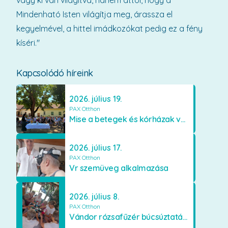
vagy ki van világítva, hanem attól, hogy a
Mindenható Isten világítja meg, árassza el
kegyelmével, a hittel imádkozókat pedig ez a fény
kíséri."
Kapcsolódó híreink
2026. július 19.
PAX Otthon
Mise a betegek és kórházak védőszentjének emlékére
2026. július 17.
PAX Otthon
Vr szemüveg alkalmazása
2026. július 8.
PAX Otthon
Vándor rózsafűzér búcsúztatása