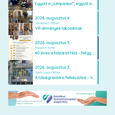
Együtt a „színpadon”, együtt az élményekért 🎭✨
2026. augusztus 4.
Zárdakert Otthon
VR-élmények lakóinknak
2026. augusztus 3.
Központi hírek
40 éves a Názáret Ház – Négy évtized szeretetben és gondoskodásban
2026. augusztus 3.
Szent Lajos Otthon
A hőségriadóra felkészülve – hűsítő fejlesztések a Szent Lajos Otthonban