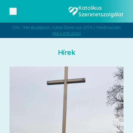
Katolikus
Szeretetszolgálat
Cím: 1146 Budapest, Ajtósi Dürer sor 27/A | Telefonszám:
+36 1 479 2000
Hírek