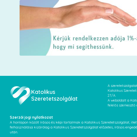
A szeretetszolgal
Katolikus
Katolikus Szeretet
27/A.
Szeretetszolgálat
A weboldalt a Kato
felelős szerkesztő
Szerzői jogi nyilatkozat
A honlapon közölt írásos és képi tartalmak a Katolikus Szeretetszolgálat, il
felhasználása kizárólag a Katolikus Szeretetszolgálat előzetes, írásos enged
után.