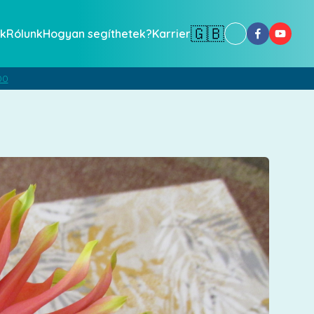
🇬🇧
k
Rólunk
Hogyan segíthetek?
Karrier
00