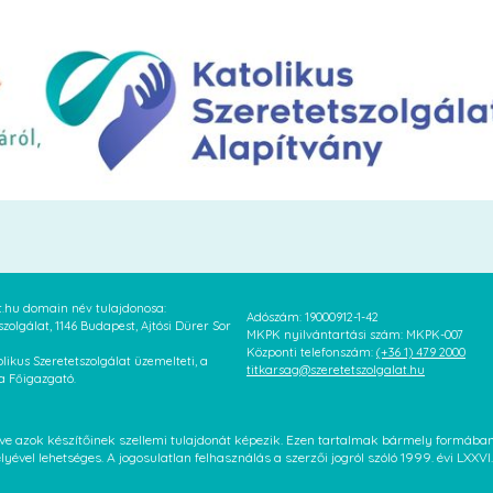
at.hu domain név tulajdonosa:
Adószám: 19000912-1-42
szolgálat, 1146 Budapest, Ajtósi Dürer Sor
MKPK nyilvántartási szám: MKPK-007
Központi telefonszám:
(+36 1) 479 2000
likus Szeretetszolgálat üzemelteti, a
titkarsag@szeretetszolgalat.hu
 a Főigazgató.
letve azok készítőinek szellemi tulajdonát képezik. Ezen tartalmak bármely formáb
élyével lehetséges. A jogosulatlan felhasználás a szerzői jogról szóló 1999. évi LX