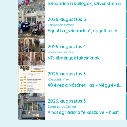
Színpadon a kollégák, szívünkben a lakók
2026. augusztus 5.
Zárdakert Otthon
Együtt a „színpadon”, együtt az élményekért 🎭✨
2026. augusztus 4.
Zárdakert Otthon
VR-élmények lakóinknak
2026. augusztus 3.
Központi hírek
40 éves a Názáret Ház – Négy évtized szeretetben és gondoskodásban
2026. augusztus 3.
Szent Lajos Otthon
A hőségriadóra felkészülve – hűsítő fejlesztések a Szent Lajos Otthonban