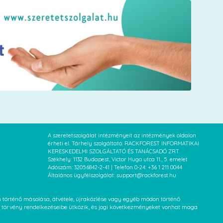
A szeretetszolgálat intézményeit az intézmények oldalon
érheti el. Tárhely szolgáltató: RACKFOREST INFORMATIKAI
KERESKEDELMI SZOLGÁLTATÓ ÉS TANÁCSADÓ ZRT.
Székhely: 1132 Budapest, Victor Hugo utca 11., 5. emelet
Adószám: 32056842-2-41 | Telefon 0-24: +36 1 211 0044
Általános ügyfélszolgálat: support@rackforest.hu
an történő másolása, átvétele, újraközlése vagy egyéb módon történő
XVI. törvény rendelkezéseibe ütközik, és jogi következményeket vonhat maga