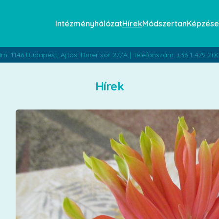
Intézményhálózat
Hírek
Módszertan
Képzése
ím: 1146 Budapest, Ajtósi Dürer sor 27/A | Telefonszám:
+36 1 479 20
Hírek