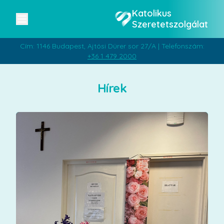
Katolikus
Szeretetszolgálat
Cím: 1146 Budapest, Ajtósi Dürer sor 27/A | Telefonszám:
+36 1 479 2000
Hírek