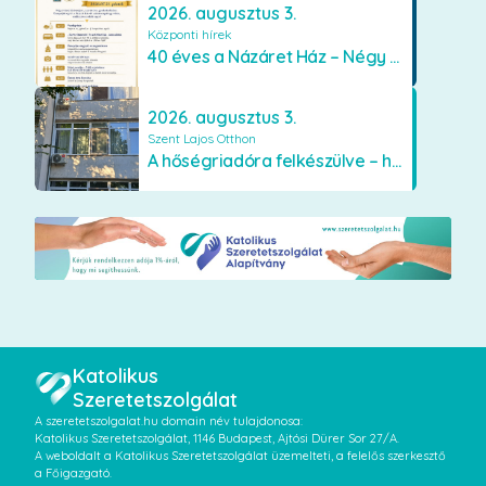
2026. augusztus 3.
Központi hírek
40 éves a Názáret Ház – Négy évtized szeretetben és gondoskodásban
2026. augusztus 3.
Szent Lajos Otthon
A hőségriadóra felkészülve – hűsítő fejlesztések a Szent Lajos Otthonban
Katolikus
Szeretetszolgálat
A szeretetszolgalat.hu domain név tulajdonosa:
Katolikus Szeretetszolgálat, 1146 Budapest, Ajtósi Dürer Sor 27/A.
A weboldalt a Katolikus Szeretetszolgálat üzemelteti, a felelős szerkesztő
a Főigazgató.