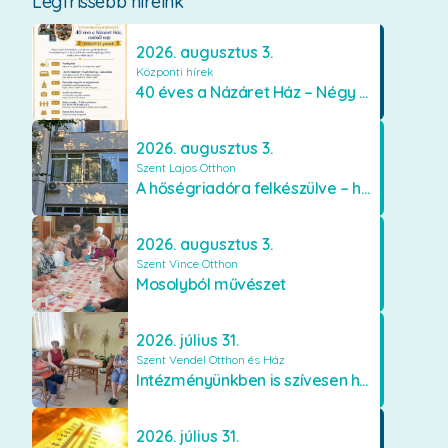
Legfrissebb híreink
2026. augusztus 3.
Központi hírek
40 éves a Názáret Ház – Négy évtized szeretetben és gondoskodásban
2026. augusztus 3.
Szent Lajos Otthon
A hőségriadóra felkészülve – hűsítő fejlesztések a Szent Lajos Otthonban
2026. augusztus 3.
Szent Vince Otthon
Mosolyból művészet
2026. július 31.
Szent Vendel Otthon és Ház
Intézményünkben is szívesen használják a VR szemüveget
2026. július 31.