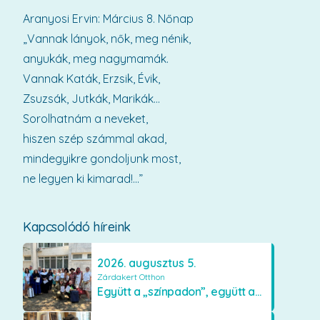
Aranyosi Ervin: Március 8. Nőnap
„Vannak lányok, nők, meg nénik,
anyukák, meg nagymamák.
Vannak Katák, Erzsik, Évik,
Zsuzsák, Jutkák, Marikák…
Sorolhatnám a neveket,
hiszen szép számmal akad,
mindegyikre gondoljunk most,
ne legyen ki kimarad!...”
Kapcsolódó híreink
2026. augusztus 5.
Zárdakert Otthon
Együtt a „színpadon”, együtt az élményekért 🎭✨