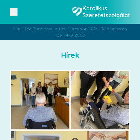
Katolikus
Szeretetszolgálat
Cím: 1146 Budapest, Ajtósi Dürer sor 27/A | Telefonszám:
+36 1 479 2000
Hírek