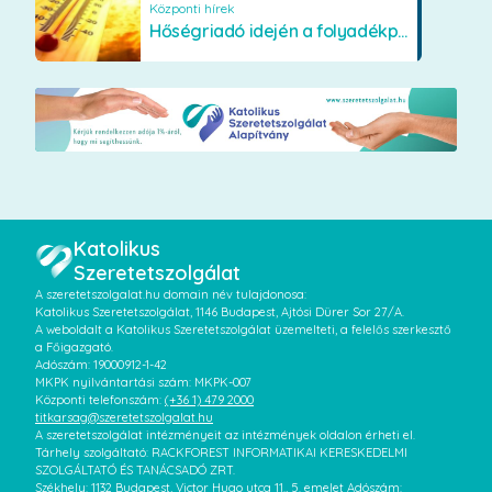
Központi hírek
Hőségriadó idején a folyadékpótlás életet menthet
Katolikus
Szeretetszolgálat
A szeretetszolgalat.hu domain név tulajdonosa:
Katolikus Szeretetszolgálat, 1146 Budapest, Ajtósi Dürer Sor 27/A.
A weboldalt a Katolikus Szeretetszolgálat üzemelteti, a felelős szerkesztő
a Főigazgató.
Adószám: 19000912-1-42
MKPK nyilvántartási szám: MKPK-007
Központi telefonszám:
(+36 1) 479 2000
titkarsag@szeretetszolgalat.hu
A szeretetszolgálat intézményeit az intézmények oldalon érheti el.
Tárhely szolgáltató: RACKFOREST INFORMATIKAI KERESKEDELMI
SZOLGÁLTATÓ ÉS TANÁCSADÓ ZRT.
Székhely: 1132 Budapest, Victor Hugo utca 11., 5. emelet Adószám: