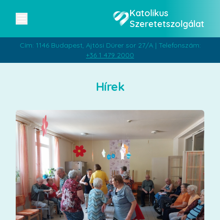
Katolikus
Szeretetszolgálat
Cím: 1146 Budapest, Ajtósi Dürer sor 27/A | Telefonszám:
+36 1 479 2000
Hírek