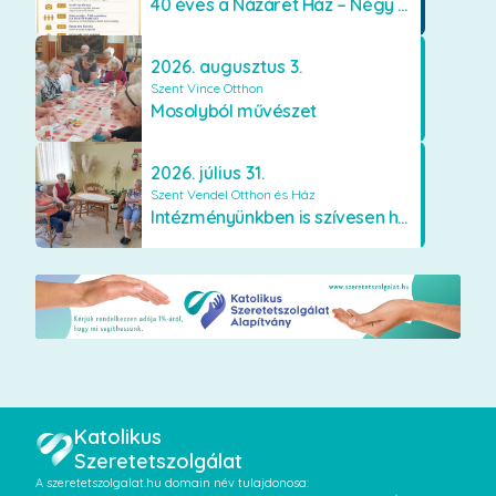
40 éves a Názáret Ház – Négy évtized szeretetben és gondoskodásban
2026. augusztus 3.
Szent Vince Otthon
Mosolyból művészet
2026. július 31.
Szent Vendel Otthon és Ház
Intézményünkben is szívesen használják a VR szemüveget
Katolikus
Szeretetszolgálat
A szeretetszolgalat.hu domain név tulajdonosa: