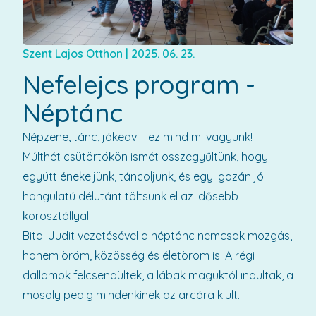
Szent Lajos Otthon
|
2025. 06. 23.
Nefelejcs program -
Néptánc
Népzene, tánc, jókedv – ez mind mi vagyunk!
Múlthét csütörtökön ismét összegyűltünk, hogy
együtt énekeljünk, táncoljunk, és egy igazán jó
hangulatú délutánt töltsünk el az idősebb
korosztállyal.
Bitai Judit vezetésével a néptánc nemcsak mozgás,
hanem öröm, közösség és életöröm is! A régi
dallamok felcsendültek, a lábak maguktól indultak, a
mosoly pedig mindenkinek az arcára kiült.