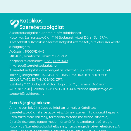
Katolikus
Szeretetszolgálat
A szeretetszolgalat.hu domain név tulajdonosa:
Katolikus Szeretetszolgálat, 1146 Budapest, Ajtósi Dürer Sor 27/A.
A weboldalt a Katolikus Szeretetszolgálat üzemelteti, a felelős szerkesztő
a Főigazgató.
Adószám: 19000912-1-42
MKPK nyilvántartási szám: MKPK-007
Központi telefonszám:
(+36 1) 479 2000
titkarsag@szeretetszolgalat.hu
A szeretetszolgálat intézményeit az intézmények oldalon érheti el.
Tárhely szolgáltató: RACKFOREST INFORMATIKAI KERESKEDELMI
SZOLGÁLTATÓ ÉS TANÁCSADÓ ZRT.
Székhely: 1132 Budapest, Victor Hugo utca 11., 5. emelet Adószám:
32056842-2-41 | Telefon 0-24: +36 1 211 0044 Általános ügyfélszolgálat:
support@rackforest.hu
Szerzői jogi nyilatkozat
A honlapon közölt írásos és képi tartalmak a Katolikus
Szeretetszolgálat, illetve azok készítőinek szellemi tulajdonát képezik.
Ezen tartalmak bármely formában történő másolása, átvétele,
újraközlése vagy egyéb módon történő felhasználása kizárólag a
Katolikus Szeretetszolgálat előzetes, írásos engedélyével lehetséges. A
jogosulatlan felhasználás a szerzői jogról szóló 1999. évi LXXVI.