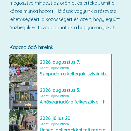
megosztva mindazt az örömet és értéket, amit a
közös munka hozott. Hálásak vagyunk a részvétel
lehetőségéért, a közösségért és azért, hogy együtt
őrizhetjük és továbbadhatjuk a hagyományokat!
Kapcsolódó híreink
2026. augusztus 7.
Szent Lajos Otthon
Színpadon a kollégák, szívünkben a lakók
2026. augusztus 3.
Szent Lajos Otthon
A hőségriadóra felkészülve – hűsítő fejlesztések a Szent Lajos Otthonban
2026. július 20.
Szent Lajos Otthon
Ünnepi dallamokkal telt meg a Szent Lajos Otthon