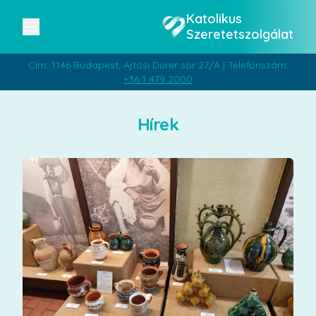
Katolikus
Szeretetszolgálat
Cím: 1146 Budapest, Ajtósi Dürer sor 27/A | Telefonszám:
+36 1 479 2000
Hírek