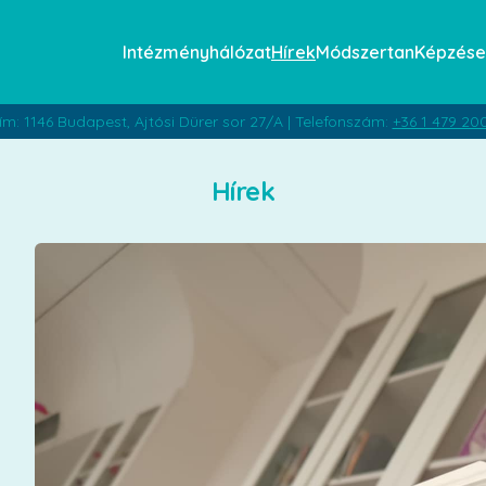
Intézményhálózat
Hírek
Módszertan
Képzése
ím: 1146 Budapest, Ajtósi Dürer sor 27/A | Telefonszám:
+36 1 479 20
Hírek