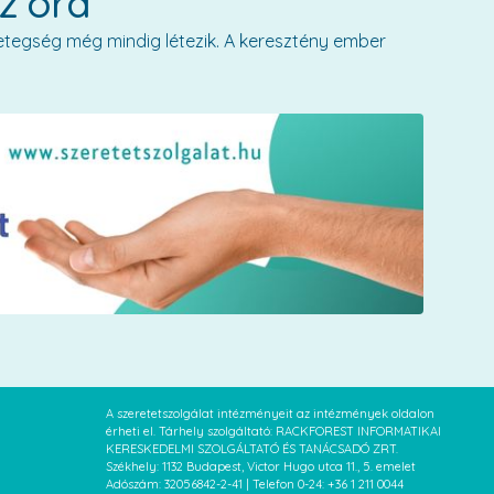
jz óra
etegség még mindig létezik. A keresztény ember
A szeretetszolgálat intézményeit az intézmények oldalon
érheti el. Tárhely szolgáltató: RACKFOREST INFORMATIKAI
KERESKEDELMI SZOLGÁLTATÓ ÉS TANÁCSADÓ ZRT.
Székhely: 1132 Budapest, Victor Hugo utca 11., 5. emelet
Adószám: 32056842-2-41 | Telefon 0-24: +36 1 211 0044