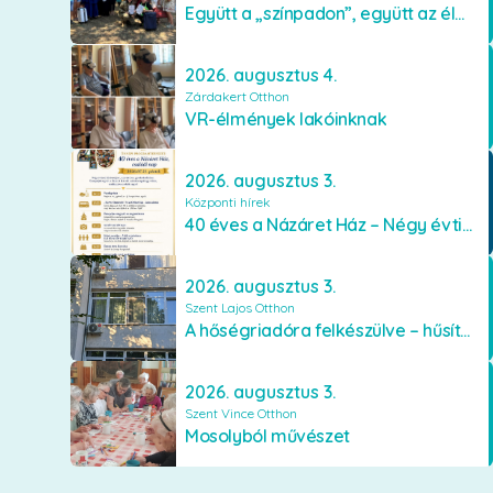
Együtt a „színpadon”, együtt az élményekért 🎭✨
2026. augusztus 4.
Zárdakert Otthon
VR-élmények lakóinknak
2026. augusztus 3.
Központi hírek
40 éves a Názáret Ház – Négy évtized szeretetben és gondoskodásban
2026. augusztus 3.
Szent Lajos Otthon
A hőségriadóra felkészülve – hűsítő fejlesztések a Szent Lajos Otthonban
2026. augusztus 3.
Szent Vince Otthon
Mosolyból művészet