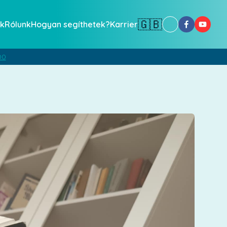
🇬🇧
k
Rólunk
Hogyan segíthetek?
Karrier
00