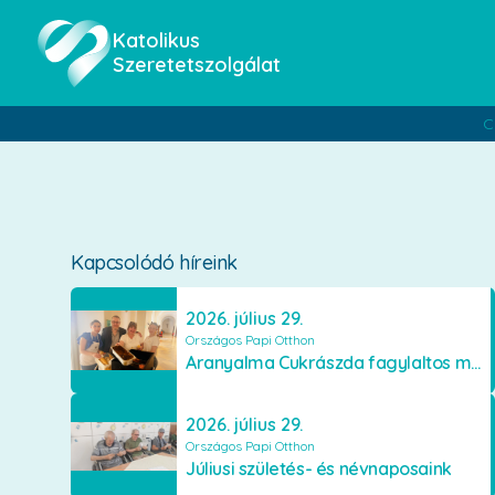
Katolikus
Szeretetszolgálat
C
Kapcsolódó híreink
2026. július 29.
Országos Papi Otthon
Aranyalma Cukrászda fagylaltos meglepetés
2026. július 29.
Országos Papi Otthon
Júliusi születés- és névnaposaink