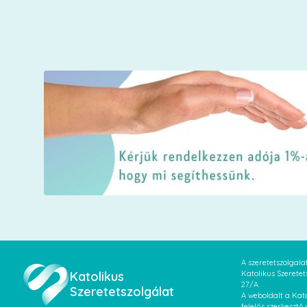
A szeretetszolgal
Katolikus
Katolikus Szeretet
27/A.
Szeretetszolgálat
A weboldalt a Kato
felelős szerkesztő