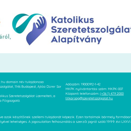
at.hu domain név tulajdonosa:
Adószám: 19000912-1-42
szolgálat, 1146 Budapest, Ajtósi Dürer Sor
MKPK nyilvántartási szám: MKPK-007
Központi telefonszám:
(+36 1) 479 2000
likus Szeretetszolgálat üzemelteti, a
titkarsag@szeretetszolgalat.hu
 a Főigazgató.
letve azok készítőinek szellemi tulajdonát képezik. Ezen tartalmak bármely formáb
élyével lehetséges. A jogosulatlan felhasználás a szerzői jogról szóló 1999. évi LX