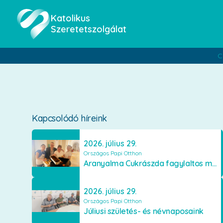
Katolikus
Szeretetszolgálat
C
Kapcsolódó híreink
2026. július 29.
Országos Papi Otthon
Aranyalma Cukrászda fagylaltos meglepetés
2026. július 29.
Országos Papi Otthon
Júliusi születés- és névnaposaink