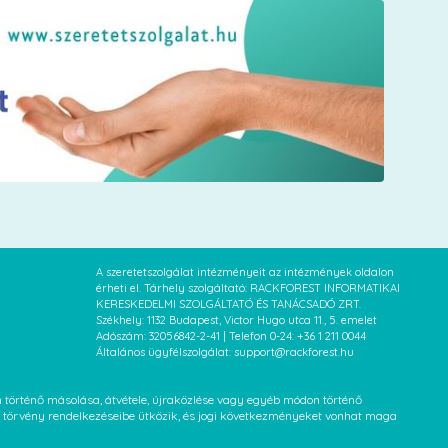
A szeretetszolgálat intézményeit az intézmények oldalon
érheti el. Tárhely szolgáltató: RACKFOREST INFORMATIKAI
KERESKEDELMI SZOLGÁLTATÓ ÉS TANÁCSADÓ ZRT.
Székhely: 1132 Budapest, Victor Hugo utca 11., 5. emelet
Adószám: 32056842-2-41 | Telefon 0-24: +36 1 211 0044
Általános ügyfélszolgálat: support@rackforest.hu
an történő másolása, átvétele, újraközlése vagy egyéb módon történő
XVI. törvény rendelkezéseibe ütközik, és jogi következményeket vonhat maga