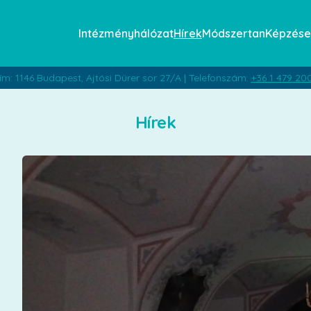
Intézményhálózat
Hírek
Módszertan
Képzése
ím: 1146 Budapest, Ajtósi Dürer sor 27/A | Telefonszám:
+36 1 479 20
Hírek