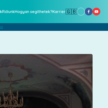
🇬🇧
k
Rólunk
Hogyan segíthetek?
Karrier
00