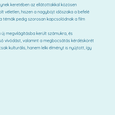
ynek keretében az ellátottakkal közösen
lt véletlen, hiszen a nagyböjt időszaka a befelé
k a témák pedig szorosan kapcsolódnak a film
 új megvilágításba került számukra, és
lső vívódást, valamint a megbocsátás kérdéskörét
 kulturális, hanem lelki élményt is nyújtott, így