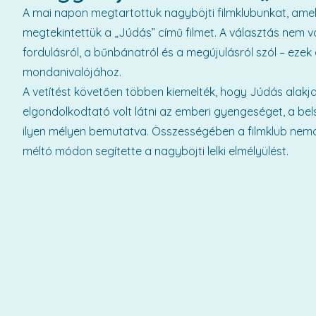
A mai napon megtartottuk nagyböjti filmklubunkat, amel
megtekintettük a „Júdás” című filmet. A választás nem vo
fordulásról, a bűnbánatról és a megújulásról szól – eze
mondanivalójához.
A vetítést követően többen kiemelték, hogy Júdás alakja
elgondolkodtató volt látni az emberi gyengeséget, a be
ilyen mélyen bemutatva. Összességében a filmklub nemcsak
méltó módon segítette a nagyböjti lelki elmélyülést.