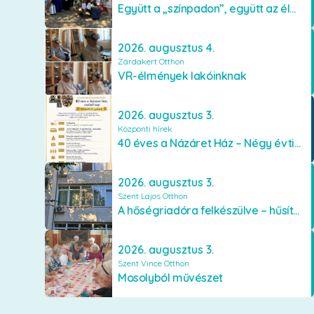
Együtt a „színpadon”, együtt az élményekért 🎭✨
2026. augusztus 4.
Zárdakert Otthon
VR-élmények lakóinknak
2026. augusztus 3.
Központi hírek
40 éves a Názáret Ház – Négy évtized szeretetben és gondoskodásban
2026. augusztus 3.
Szent Lajos Otthon
A hőségriadóra felkészülve – hűsítő fejlesztések a Szent Lajos Otthonban
2026. augusztus 3.
Szent Vince Otthon
Mosolyból művészet