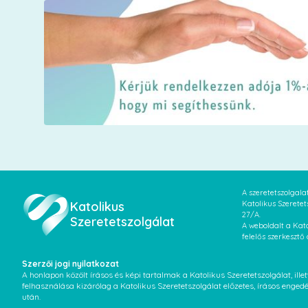
A szeretetszolgal
Katolikus
Katolikus Szeretet
27/A.
Szeretetszolgálat
A weboldalt a Kato
felelős szerkesztő
Szerzői jogi nyilatkozat
A honlapon közölt írásos és képi tartalmak a Katolikus Szeretetszolgálat, il
felhasználása kizárólag a Katolikus Szeretetszolgálat előzetes, írásos enged
után.