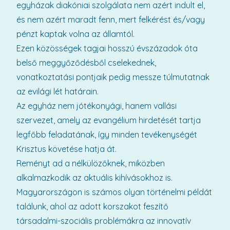
egyházak diakóniai szolgálata nem azért indult el,
és nem azért maradt fenn, mert felkérést és/vagy
pénzt kaptak volna az államtól.
Ezen közösségek tagjai hosszú évszázadok óta
belső meggyőződésből cselekednek,
vonatkoztatási pontjaik pedig messze túlmutatnak
az evilági lét határain.
Az egyház nem jótékonyági, hanem vallási
szervezet, amely az evangélium hirdetését tartja
legfőbb feladatának, így minden tevékenységét
Krisztus követése hatja át.
Reményt ad a nélkülözőknek, miközben
alkalmazkodik az aktuális kihívásokhoz is.
Magyarországon is számos olyan történelmi példát
találunk, ahol az adott korszakot feszítő
társadalmi-szociális problémákra az innovatív