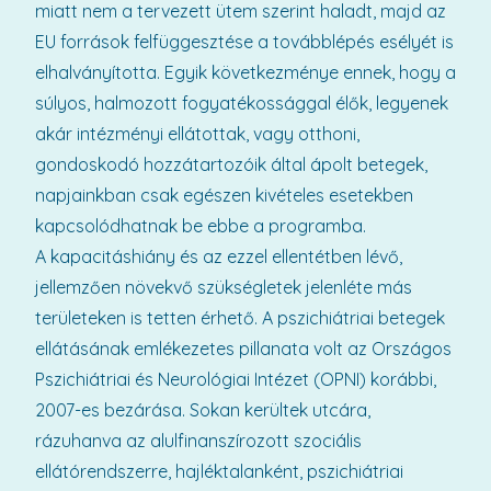
miatt nem a tervezett ütem szerint haladt, majd az
EU források felfüggesztése a továbblépés esélyét is
elhalványította. Egyik következménye ennek, hogy a
súlyos, halmozott fogyatékossággal élők, legyenek
akár intézményi ellátottak, vagy otthoni,
gondoskodó hozzátartozóik által ápolt betegek,
napjainkban csak egészen kivételes esetekben
kapcsolódhatnak be ebbe a programba.
A kapacitáshiány és az ezzel ellentétben lévő,
jellemzően növekvő szükségletek jelenléte más
területeken is tetten érhető. A pszichiátriai betegek
ellátásának emlékezetes pillanata volt az Országos
Pszichiátriai és Neurológiai Intézet (OPNI) korábbi,
2007-es bezárása. Sokan kerültek utcára,
rázuhanva az alulfinanszírozott szociális
ellátórendszerre, hajléktalanként, pszichiátriai