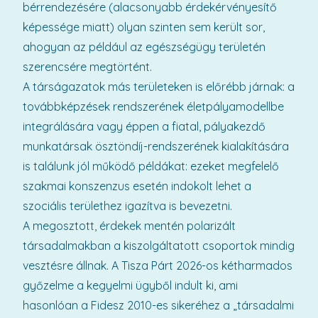
bérrendezésére (alacsonyabb érdekérvényesítő
képessége miatt) olyan szinten sem került sor,
ahogyan az például az egészségügy területén
szerencsére megtörtént.
A társágazatok más területeken is előrébb járnak: a
továbbképzések rendszerének életpályamodellbe
integrálására vagy éppen a fiatal, pályakezdő
munkatársak ösztöndíj-rendszerének kialakítására
is találunk jól működő példákat: ezeket megfelelő
szakmai konszenzus esetén indokolt lehet a
szociális területhez igazítva is bevezetni.
A megosztott, érdekek mentén polarizált
társadalmakban a kiszolgáltatott csoportok mindig
vesztésre állnak. A Tisza Párt 2026-os kétharmados
győzelme a kegyelmi ügyből indult ki, ami
hasonlóan a Fidesz 2010-es sikeréhez a „társadalmi