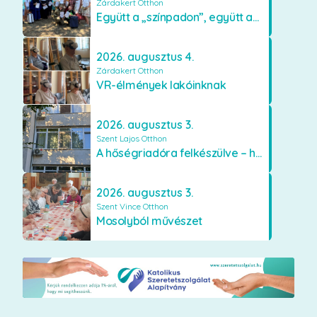
Zárdakert Otthon
Együtt a „színpadon”, együtt az élményekért 🎭✨
2026. augusztus 4.
Zárdakert Otthon
VR-élmények lakóinknak
2026. augusztus 3.
Szent Lajos Otthon
A hőségriadóra felkészülve – hűsítő fejlesztések a Szent Lajos Otthonban
2026. augusztus 3.
Szent Vince Otthon
Mosolyból művészet