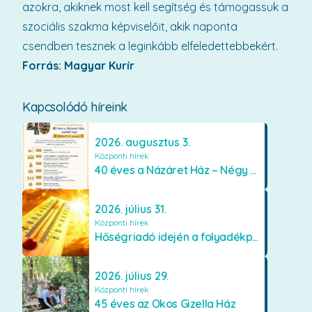
azokra, akiknek most kell segítség és támogassuk a
szociális szakma képviselőit, akik naponta
csendben tesznek a leginkább elfeledettebbekért.
Forrás: Magyar Kurír
Kapcsolódó híreink
2026. augusztus 3.
Központi hírek
40 éves a Názáret Ház – Négy évtized szeretetben és gondoskodásban
2026. július 31.
Központi hírek
Hőségriadó idején a folyadékpótlás életet menthet
2026. július 29.
Központi hírek
45 éves az Okos Gizella Ház