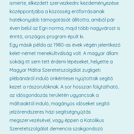
ismerte, elkezdett szervezkedni: kezdeményezése
középpontjába a közösség erőforrásainak
hatékonyabb támogatását állította, amiből pár
éven belül az Egri norma, majd több nagyvárost is
érintő, országos program épült ki.
Egy másik példa az 1980-as évek végén jelentkező
kelet-német menekültválság volt. A magyar állam
sokáig itt sem tett érdemi lépéseket, helyette a
Magyar Máltai Szeretetszolgálat zugligeti
plébániáról induló önkéntesei nyújtottak segítő
kezet a rászorulóknak. A sor hosszan folytatható,
az idősgondozás területén ugyancsak a
máltaiaktól induló, magányos időseket segítő
jelzőrendszeres házi segítségnyújtás
megszervezésével, vagy éppen a Katolikus
Szeretetszolgálat demencia szakgondozó