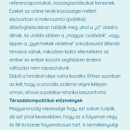
referenciapontokat, visszaigazolásokat keresnek.
Ezeket az online terek közösségei mellett
elsősorban a makroszintű (politikai)
állásfoglalásokban találják meg, ahol a „jó” oldalra
állnak. Az utóbbi időben a „magyar családok”, vagy
éppen a „gyermekek védelme” a közbeszéd állandó
témáivá váltak, miközben kiáltó ellentétként az
ember és ember közötti segítésben érdemi
változást nem tapasztalunk.
Ebből a hintából ideje volna kiszállni. Ehhez azonban
az kell, hogy a szociális szakma végre kilépjen
onnan, ahova a politikai retorika beszorította.
Társadalompolitikai előzmények
Magyarország népessége fogy, ezt sokan tudják,
de azt jóval kevesebben, hogy ez a folyamat négy
és fél évtizede folyamatosan tart. A termékenységi