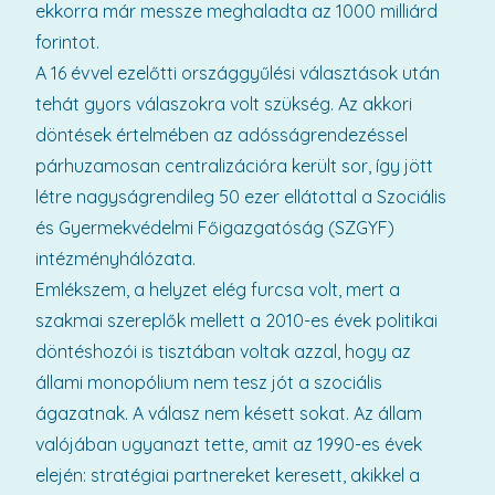
ekkorra már messze meghaladta az 1000 milliárd
forintot.
A 16 évvel ezelőtti országgyűlési választások után
tehát gyors válaszokra volt szükség. Az akkori
döntések értelmében az adósságrendezéssel
párhuzamosan centralizációra került sor, így jött
létre nagyságrendileg 50 ezer ellátottal a Szociális
és Gyermekvédelmi Főigazgatóság (SZGYF)
intézményhálózata.
Emlékszem, a helyzet elég furcsa volt, mert a
szakmai szereplők mellett a 2010-es évek politikai
döntéshozói is tisztában voltak azzal, hogy az
állami monopólium nem tesz jót a szociális
ágazatnak. A válasz nem késett sokat. Az állam
valójában ugyanazt tette, amit az 1990-es évek
elején: stratégiai partnereket keresett, akikkel a