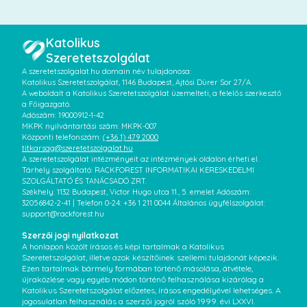
Katolikus
Szeretetszolgálat
A szeretetszolgalat.hu domain név tulajdonosa:
Katolikus Szeretetszolgálat, 1146 Budapest, Ajtósi Dürer Sor 27/A.
A weboldalt a Katolikus Szeretetszolgálat üzemelteti, a felelős szerkesztő
a Főigazgató.
Adószám: 19000912-1-42
MKPK nyilvántartási szám: MKPK-007
Központi telefonszám:
(+36 1) 479 2000
titkarsag@szeretetszolgalat.hu
A szeretetszolgálat intézményeit az intézmények oldalon érheti el.
Tárhely szolgáltató: RACKFOREST INFORMATIKAI KERESKEDELMI
SZOLGÁLTATÓ ÉS TANÁCSADÓ ZRT.
Székhely: 1132 Budapest, Victor Hugo utca 11., 5. emelet Adószám:
32056842-2-41 | Telefon 0-24: +36 1 211 0044 Általános ügyfélszolgálat:
support@rackforest.hu
Szerzői jogi nyilatkozat
A honlapon közölt írásos és képi tartalmak a Katolikus
Szeretetszolgálat, illetve azok készítőinek szellemi tulajdonát képezik.
Ezen tartalmak bármely formában történő másolása, átvétele,
újraközlése vagy egyéb módon történő felhasználása kizárólag a
Katolikus Szeretetszolgálat előzetes, írásos engedélyével lehetséges. A
jogosulatlan felhasználás a szerzői jogról szóló 1999. évi LXXVI.