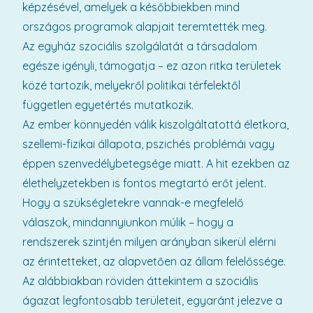
képzésével, amelyek a későbbiekben mind
országos programok alapjait teremtették meg.
Az egyház szociális szolgálatát a társadalom
egésze igényli, támogatja – ez azon ritka területek
közé tartozik, melyekről politikai térfelektől
független egyetértés mutatkozik.
Az ember könnyedén válik kiszolgáltatottá életkora,
szellemi-fizikai állapota, pszichés problémái vagy
éppen szenvedélybetegsége miatt. A hit ezekben az
élethelyzetekben is fontos megtartó erőt jelent.
Hogy a szükségletekre vannak-e megfelelő
válaszok, mindannyiunkon múlik – hogy a
rendszerek szintjén milyen arányban sikerül elérni
az érintetteket, az alapvetően az állam felelőssége.
Az alábbiakban röviden áttekintem a szociális
ágazat legfontosabb területeit, egyaránt jelezve a