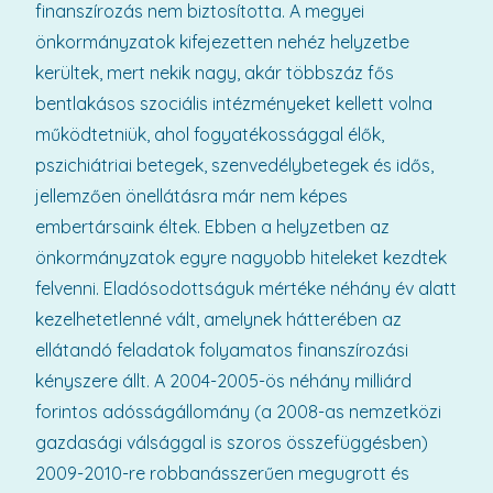
finanszírozás nem biztosította. A megyei
önkormányzatok kifejezetten nehéz helyzetbe
kerültek, mert nekik nagy, akár többszáz fős
bentlakásos szociális intézményeket kellett volna
működtetniük, ahol fogyatékossággal élők,
pszichiátriai betegek, szenvedélybetegek és idős,
jellemzően önellátásra már nem képes
embertársaink éltek. Ebben a helyzetben az
önkormányzatok egyre nagyobb hiteleket kezdtek
felvenni. Eladósodottságuk mértéke néhány év alatt
kezelhetetlenné vált, amelynek hátterében az
ellátandó feladatok folyamatos finanszírozási
kényszere állt. A 2004-2005-ös néhány milliárd
forintos adósságállomány (a 2008-as nemzetközi
gazdasági válsággal is szoros összefüggésben)
2009-2010-re robbanásszerűen megugrott és