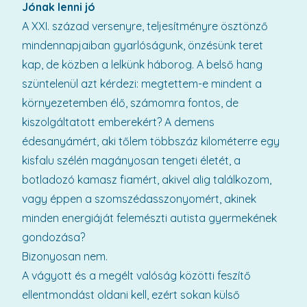
Jónak lenni jó
A XXI. század versenyre, teljesítményre ösztönző
mindennapjaiban gyarlóságunk, önzésünk teret
kap, de közben a lelkünk háborog. A belső hang
szüntelenül azt kérdezi: megtettem-e mindent a
környezetemben élő, számomra fontos, de
kiszolgáltatott emberekért? A demens
édesanyámért, aki tőlem többszáz kilométerre egy
kisfalu szélén magányosan tengeti életét, a
botladozó kamasz fiamért, akivel alig találkozom,
vagy éppen a szomszédasszonyomért, akinek
minden energiáját felemészti autista gyermekének
gondozása?
Bizonyosan nem.
A vágyott és a megélt valóság közötti feszítő
ellentmondást oldani kell, ezért sokan külső