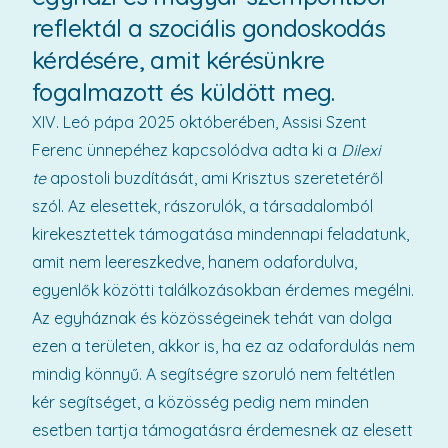
reflektál a szociális gondoskodás
kérdésére, amit kérésünkre
fogalmazott és küldött meg.
XIV. Leó pápa 2025 októberében, Assisi Szent
Ferenc ünnepéhez kapcsolódva adta ki a
Dilexi
te
apostoli buzdítását, ami Krisztus szeretetéről
szól. Az elesettek, rászorulók, a társadalomból
kirekesztettek támogatása mindennapi feladatunk,
amit nem leereszkedve, hanem odafordulva,
egyenlők közötti találkozásokban érdemes megélni.
Az egyháznak és közösségeinek tehát van dolga
ezen a területen, akkor is, ha ez az odafordulás nem
mindig könnyű. A segítségre szoruló nem feltétlen
kér segítséget, a közösség pedig nem minden
esetben tartja támogatásra érdemesnek az elesett