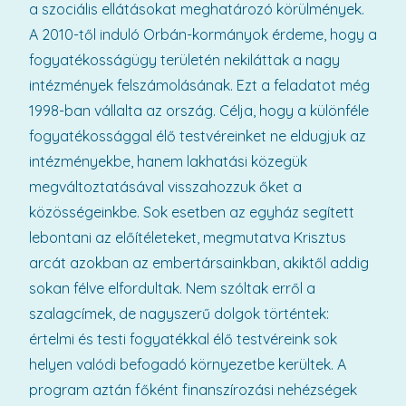
a szociális ellátásokat meghatározó körülmények.
A 2010-től induló Orbán-kormányok érdeme, hogy a
fogyatékosságügy területén nekiláttak a nagy
intézmények felszámolásának. Ezt a feladatot még
1998-ban vállalta az ország. Célja, hogy a különféle
fogyatékossággal élő testvéreinket ne eldugjuk az
intézményekbe, hanem lakhatási közegük
megváltoztatásával visszahozzuk őket a
közösségeinkbe. Sok esetben az egyház segített
lebontani az előítéleteket, megmutatva Krisztus
arcát azokban az embertársainkban, akiktől addig
sokan félve elfordultak. Nem szóltak erről a
szalagcímek, de nagyszerű dolgok történtek:
értelmi és testi fogyatékkal élő testvéreink sok
helyen valódi befogadó környezetbe kerültek. A
program aztán főként finanszírozási nehézségek