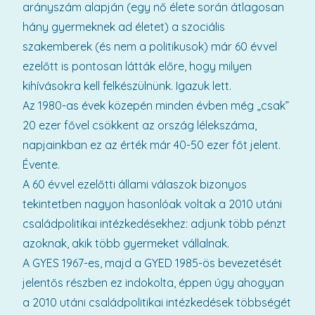
arányszám alapján (egy nő élete során átlagosan
hány gyermeknek ad életet) a szociális
szakemberek (és nem a politikusok) már 60 évvel
ezelőtt is pontosan látták előre, hogy milyen
kihívásokra kell felkészülnünk. Igazuk lett.
Az 1980-as évek közepén minden évben még „csak”
20 ezer fővel csökkent az ország lélekszáma,
napjainkban ez az érték már 40-50 ezer főt jelent.
Évente.
A 60 évvel ezelőtti állami válaszok bizonyos
tekintetben nagyon hasonlóak voltak a 2010 utáni
családpolitikai intézkedésekhez: adjunk több pénzt
azoknak, akik több gyermeket vállalnak.
A GYES 1967-es, majd a GYED 1985-ös bevezetését
jelentős részben ez indokolta, éppen úgy ahogyan
a 2010 utáni családpolitikai intézkedések többségét