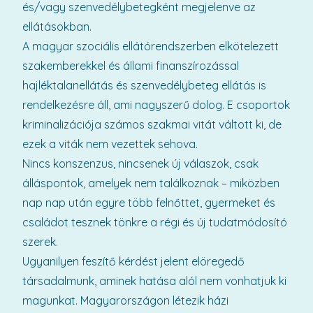
és/vagy szenvedélybetegként megjelenve az
ellátásokban.
A magyar szociális ellátórendszerben elkötelezett
szakemberekkel és állami finanszírozással
hajléktalanellátás és szenvedélybeteg ellátás is
rendelkezésre áll, ami nagyszerű dolog. E csoportok
kriminalizációja számos szakmai vitát váltott ki, de
ezek a viták nem vezettek sehova.
Nincs konszenzus, nincsenek új válaszok, csak
álláspontok, amelyek nem találkoznak – miközben
nap nap után egyre több felnőttet, gyermeket és
családot tesznek tönkre a régi és új tudatmódosító
szerek.
Ugyanilyen feszítő kérdést jelent elöregedő
társadalmunk, aminek hatása alól nem vonhatjuk ki
magunkat. Magyarországon létezik házi