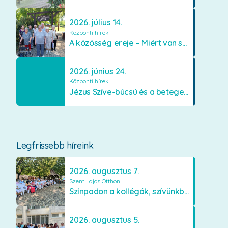
2026. július 14.
Központi hírek
A közösség ereje – Miért van szükségünk egymásra?
2026. június 24.
Központi hírek
Jézus Szíve-búcsú és a betegek kenetének közösségi kiszolgáltatása Mátraverebély-Szentkúton
Legfrissebb híreink
2026. augusztus 7.
Szent Lajos Otthon
Színpadon a kollégák, szívünkben a lakók
2026. augusztus 5.