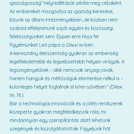
igazságosság” helyreállítását jelölte meg céljaként.
Az embereket mozgósítja az igazság keresése,
bízunk az állami intézményekben, de közben nem
szabad elfelejtenünk saját egyéni és közösségi
felelősségünket sem. Éppen erre hívja fel
figyelmünket Leó pápa a
Dilexi te
-ben.
A keresztény életszentség gyakran az emberiség
legelfeledettebb és legsebzettebb helyein virágzik. A
legszegényebbek – akik nemcsak anyagi javak,
hanem hangjuk és méltóságuk elismerése nélkül is –
különleges helyet foglalnak el Isten szívében.” (Dilexi
te, 76.)
Bár a technológiai innovációk és a jóléti rendszerek
közepette gyakran megfeledkezünk róla, mi
mindannyian egy szempillantás alatt lehetünk
szegények és kiszolgáltatottak. Figyeljünk hát