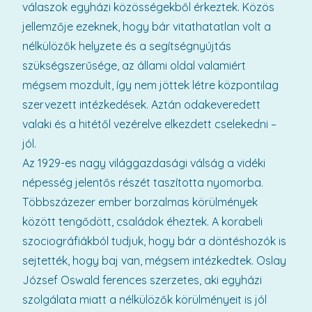
válaszok egyházi közösségekből érkeztek. Közös
jellemzője ezeknek, hogy bár vitathatatlan volt a
nélkülözők helyzete és a segítségnyújtás
szükségszerűsége, az állami oldal valamiért
mégsem mozdult, így nem jöttek létre központilag
szervezett intézkedések. Aztán odakeveredett
valaki és a hitétől vezérelve elkezdett cselekedni –
jól.
Az 1929-es nagy világgazdasági válság a vidéki
népesség jelentős részét taszította nyomorba.
Többszázezer ember borzalmas körülmények
között tengődött, családok éheztek. A korabeli
szociográfiákból tudjuk, hogy bár a döntéshozók is
sejtették, hogy baj van, mégsem intézkedtek. Oslay
József Oswald ferences szerzetes, aki egyházi
szolgálata miatt a nélkülözők körülményeit is jól