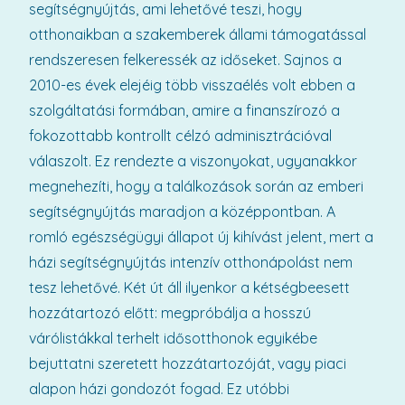
segítségnyújtás, ami lehetővé teszi, hogy
otthonaikban a szakemberek állami támogatással
rendszeresen felkeressék az időseket. Sajnos a
2010-es évek elejéig több visszaélés volt ebben a
szolgáltatási formában, amire a finanszírozó a
fokozottabb kontrollt célzó adminisztrációval
válaszolt. Ez rendezte a viszonyokat, ugyanakkor
megnehezíti, hogy a találkozások során az emberi
segítségnyújtás maradjon a középpontban. A
romló egészségügyi állapot új kihívást jelent, mert a
házi segítségnyújtás intenzív otthonápolást nem
tesz lehetővé. Két út áll ilyenkor a kétségbeesett
hozzátartozó előtt: megpróbálja a hosszú
várólistákkal terhelt idősotthonok egyikébe
bejuttatni szeretett hozzátartozóját, vagy piaci
alapon házi gondozót fogad. Ez utóbbi