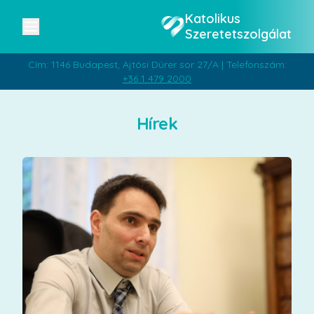
Katolikus
Szeretetszolgálat
Cím: 1146 Budapest, Ajtósi Dürer sor 27/A | Telefonszám:
+36 1 479 2000
Hírek