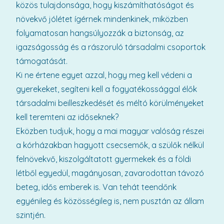
közös tulajdonsága, hogy kiszámíthatóságot és
növekvő jólétet ígérnek mindenkinek, miközben
folyamatosan hangsúlyozzák a biztonság, az
igazságosság és a rászoruló társadalmi csoportok
támogatását.
Ki ne értene egyet azzal, hogy meg kell védeni a
gyerekeket, segíteni kell a fogyatékossággal élők
társadalmi beilleszkedését és méltó körülményeket
kell teremteni az időseknek?
Eközben tudjuk, hogy a mai magyar valóság részei
a kórházakban hagyott csecsemők, a szülők nélkül
felnövekvő, kiszolgáltatott gyermekek és a földi
létből egyedül, magányosan, zavarodottan távozó
beteg, idős emberek is. Van tehát teendőnk
egyénileg és közösségileg is, nem pusztán az állam
szintjén.