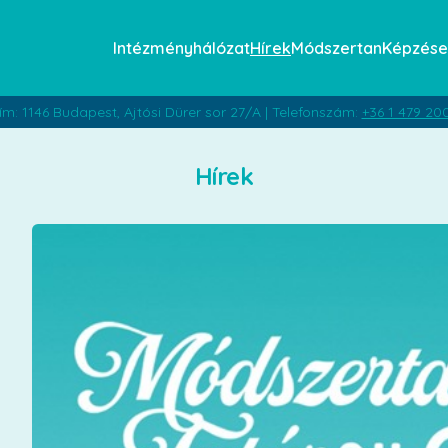
Intézményhálózat
Hírek
Módszertan
Képzése
ím: 1146 Budapest, Ajtósi Dürer sor 27/A | Telefonszám:
+36 1 479 20
Hírek