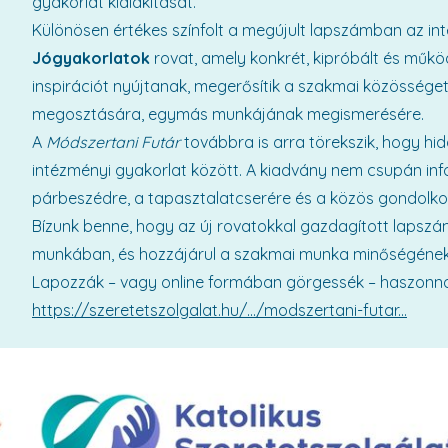
gyakorlat kialakítását.
Különösen értékes színfolt a megújult lapszámban az in
Jógyakorlatok
rovat, amely konkrét, kipróbált és műk
inspirációt nyújtanak, megerősítik a szakmai közössége
megosztására, egymás munkájának megismerésére.
A
Módszertani Futár
továbbra is arra törekszik, hogy hi
intézményi gyakorlat között. A kiadvány nem csupán inf
párbeszédre, a tapasztalatcserére és a közös gondolko
Bízunk benne, hogy az új rovatokkal gazdagított lapsz
munkában, és hozzájárul a szakmai munka minőségének 
Lapozzák – vagy online formában görgessék – haszonna
https://szeretetszolgalat.hu/.../modszertani-futar...