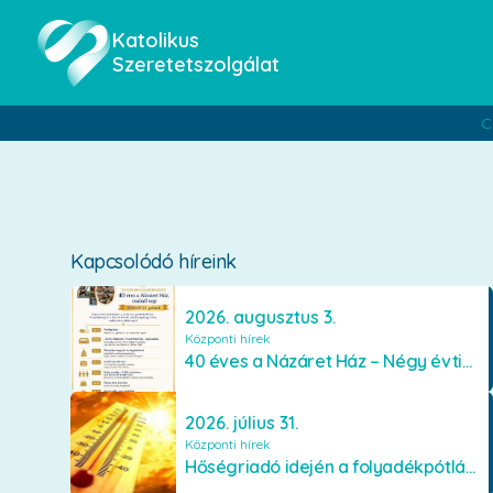
Katolikus
Szeretetszolgálat
C
Kapcsolódó híreink
2026. augusztus 3.
Központi hírek
40 éves a Názáret Ház – Négy évtized szeretetben és gondoskodásban
2026. július 31.
Központi hírek
Hőségriadó idején a folyadékpótlás életet menthet