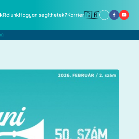
🇬🇧
k
Rólunk
Hogyan segíthetek?
Karrier
00