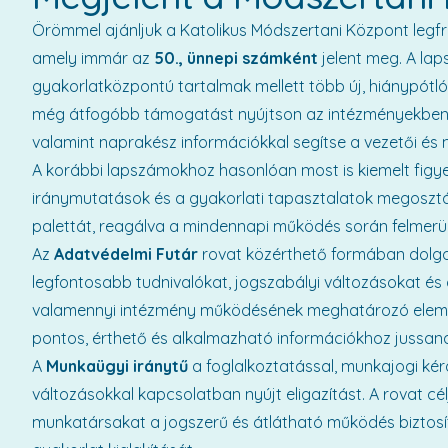
Örömmel ajánljuk a Katolikus Módszertani Központ legfr
amely immár az
50., ünnepi számként
jelent meg. A la
gyakorlatközpontú tartalmak mellett több új, hiánypótló 
még átfogóbb támogatást nyújtson az intézményekben
valamint naprakész információkkal segítse a vezetői és
A korábbi lapszámokhoz hasonlóan most is kiemelt figy
iránymutatások és a gyakorlati tapasztalatok megosztás
palettát, reagálva a mindennapi működés során felmerül
Az
Adatvédelmi Futár
rovat közérthető formában dolgo
legfontosabb tudnivalókat, jogszabályi változásokat és
valamennyi intézmény működésének meghatározó eleme,
pontos, érthető és alkalmazható információkhoz jussan
A
Munkaügyi iránytű
a foglalkoztatással, munkajogi kér
változásokkal kapcsolatban nyújt eligazítást. A rovat cé
munkatársakat a jogszerű és átlátható működés biztosí