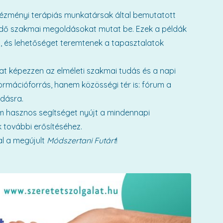
tézményi terápiás munkatársak által bemutatott
ödő szakmai megoldásokat mutat be. Ezek a példák
t, és lehetőséget teremtenek a tapasztalatok
dat képezzen az elméleti szakmai tudás és a napi
ormációforrás, hanem közösségi tér is: fórum a
dásra.
ám hasznos segítséget nyújt a mindennapi
további erősítéséhez.
l a megújult
Módszertani Futárt
!