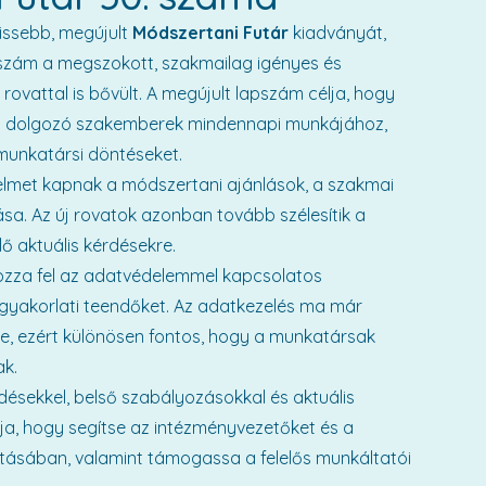
issebb, megújult
Módszertani Futár
kiadványát,
pszám a megszokott, szakmailag igényes és
rovattal is bővült. A megújult lapszám célja, hogy
 dolgozó szakemberek mindennapi munkájához,
 munkatársi döntéseket.
elmet kapnak a módszertani ajánlások, a szakmai
a. Az új rovatok azonban tovább szélesítik a
ő aktuális kérdésekre.
zza fel az adatvédelemmel kapcsolatos
 gyakorlati teendőket. Az adatkezelés ma már
 ezért különösen fontos, hogy a munkatársak
ak.
désekkel, belső szabályozásokkal és aktuális
lja, hogy segítse az intézményvezetőket és a
tásában, valamint támogassa a felelős munkáltatói