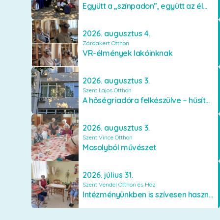
Együtt a „színpadon”, együtt az élményekért 🎭✨
2026. augusztus 4.
Zárdakert Otthon
VR-élmények lakóinknak
2026. augusztus 3.
Szent Lajos Otthon
A hőségriadóra felkészülve – hűsítő fejlesztések a Szent Lajos Otthonban
2026. augusztus 3.
Szent Vince Otthon
Mosolyból művészet
2026. július 31.
Szent Vendel Otthon és Ház
Intézményünkben is szívesen használják a VR szemüveget