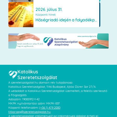
2026. július 31.
Központi hírek
Hőségriadó idején a folyadékpótlás életet menthet
Katolikus
Szeretetszolgálat
A szeretetszolgalat.hu domain név tulajdonosa:
Katolikus Szeretetszolgálat, 1146 Budapest, Ajtósi Dürer Sor 27/A.
A weboldalt a Katolikus Szeretetszolgálat üzemelteti, a felelős szerkesztő
a Főigazgató.
Adószám: 19000912-1-42
MKPK nyilvántartási szám: MKPK-007
Központi telefonszám:
(+36 1) 479 2000
titkarsag@szeretetszolgalat.hu
A szeretetszolgálat intézményeit az intézmények oldalon érheti el.