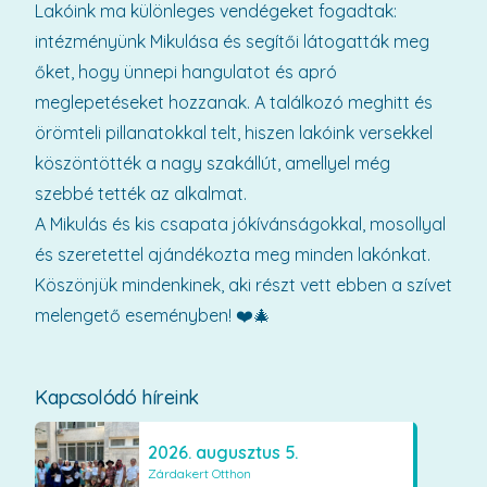
Lakóink ma különleges vendégeket fogadtak:
intézményünk Mikulása és segítői látogatták meg
őket, hogy ünnepi hangulatot és apró
meglepetéseket hozzanak. A találkozó meghitt és
örömteli pillanatokkal telt, hiszen lakóink versekkel
köszöntötték a nagy szakállút, amellyel még
szebbé tették az alkalmat.
A Mikulás és kis csapata jókívánságokkal, mosollyal
és szeretettel ajándékozta meg minden lakónkat.
Köszönjük mindenkinek, aki részt vett ebben a szívet
melengető eseményben! ❤️🎄
Kapcsolódó híreink
2026. augusztus 5.
Zárdakert Otthon