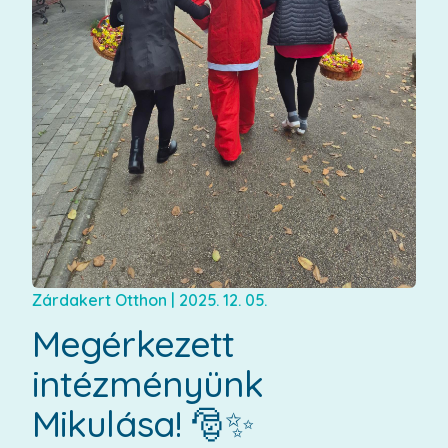
Zárdakert Otthon
|
2025. 12. 05.
Megérkezett
intézményünk
Mikulása! 🎅✨