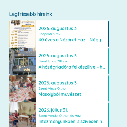
Legfrissebb híreink
2026. augusztus 3.
Központi hírek
40 éves a Názáret Ház – Négy évtized szeretetben és gondoskodásban
2026. augusztus 3.
Szent Lajos Otthon
A hőségriadóra felkészülve – hűsítő fejlesztések a Szent Lajos Otthonban
2026. augusztus 3.
Szent Vince Otthon
Mosolyból művészet
2026. július 31.
Szent Vendel Otthon és Ház
Intézményünkben is szívesen használják a VR szemüveget