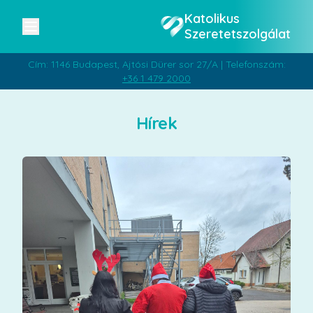
Katolikus
Szeretetszolgálat
Cím: 1146 Budapest, Ajtósi Dürer sor 27/A | Telefonszám:
+36 1 479 2000
Hírek