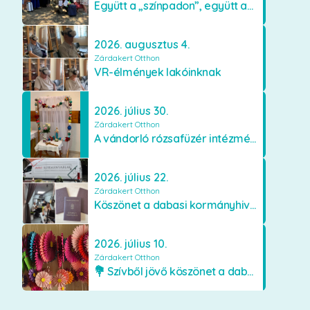
Együtt a „színpadon”, együtt az élményekért 🎭✨
2026. augusztus 4.
Zárdakert Otthon
VR-élmények lakóinknak
2026. július 30.
Zárdakert Otthon
A vándorló rózsafüzér intézményünkben
2026. július 22.
Zárdakert Otthon
Köszönet a dabasi kormányhivatal munkatársainak
2026. július 10.
Zárdakert Otthon
💐 Szívből jövő köszönet a dabasi Orimamiknak! 💐