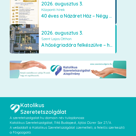
2026. augusztus 3.
Központi hírek
40 éves a Názáret Ház – Négy évtized szeretetben és gondoskodásban
2026. augusztus 3.
Szent Lajos Otthon
A hőségriadóra felkészülve – hűsítő fejlesztések a Szent Lajos Otthonban
Katolikus
Szeretetszolgálat
A szeretetszolgalat.hu domain név tulajdonosa:
Katolikus Szeretetszolgálat, 1146 Budapest, Ajtósi Dürer Sor 27/A.
A weboldalt a Katolikus Szeretetszolgálat üzemelteti, a felelős szerkesztő
a Főigazgató.