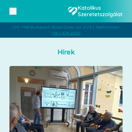
Katolikus
Szeretetszolgálat
Cím: 1146 Budapest, Ajtósi Dürer sor 27/A | Telefonszám:
+36 1 479 2000
Hírek