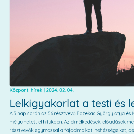
Központi hírek
|
2024. 02. 04.
Lelkigyakorlat a testi és 
A 3 nap során az 56 résztvevő Fazekas György atya és M
mélyülhetett el hitükben. Az elmélkedések, előadások m
résztvevők egymással a fájdalmaikat, nehézségeiket, de