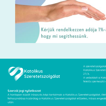
A szeretetszolgal
Katolikus
Katolikus Szeretet
27/A.
Szeretetszolgálat
A weboldalt a Kato
felelős szerkesztő
Szerzői jogi nyilatkozat
A honlapon közölt írásos és képi tartalmak a Katolikus Szeretetszolgálat, il
felhasználása kizárólag a Katolikus Szeretetszolgálat előzetes, írásos enged
után.