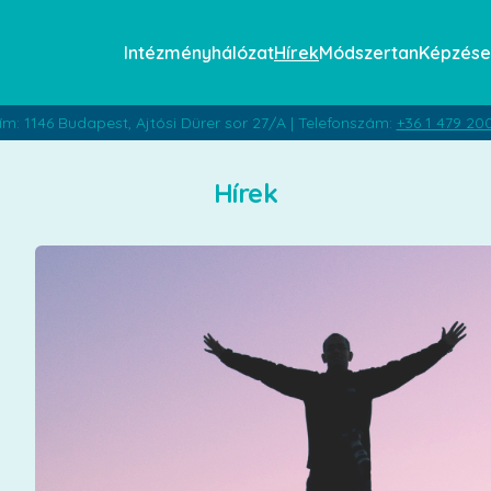
Intézményhálózat
Hírek
Módszertan
Képzése
ím: 1146 Budapest, Ajtósi Dürer sor 27/A | Telefonszám:
+36 1 479 20
Hírek