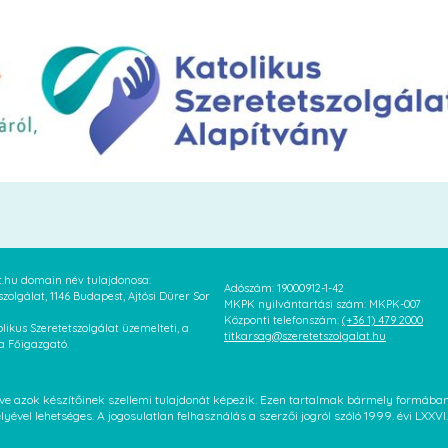
at.hu domain név tulajdonosa:
Adószám: 19000912-1-42
szolgálat, 1146 Budapest, Ajtósi Dürer Sor
MKPK nyilvántartási szám: MKPK-007
Központi telefonszám:
(+36 1) 479 2000
likus Szeretetszolgálat üzemelteti, a
titkarsag@szeretetszolgalat.hu
 a Főigazgató.
letve azok készítőinek szellemi tulajdonát képezik. Ezen tartalmak bármely formáb
élyével lehetséges. A jogosulatlan felhasználás a szerzői jogról szóló 1999. évi LX