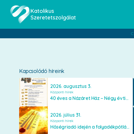
Katolikus
Szeretetszolgálat
C
Kapcsolódó híreink
2026. augusztus 3.
Központi hírek
40 éves a Názáret Ház – Négy évtized szeretetben és gondoskodásban
2026. július 31.
Központi hírek
Hőségriadó idején a folyadékpótlás életet menthet