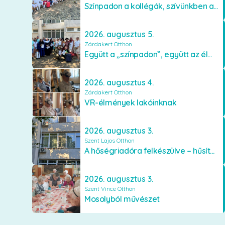
Színpadon a kollégák, szívünkben a lakók
2026. augusztus 5.
Zárdakert Otthon
Együtt a „színpadon”, együtt az élményekért 🎭✨
2026. augusztus 4.
Zárdakert Otthon
VR-élmények lakóinknak
2026. augusztus 3.
Szent Lajos Otthon
A hőségriadóra felkészülve – hűsítő fejlesztések a Szent Lajos Otthonban
2026. augusztus 3.
Szent Vince Otthon
Mosolyból művészet