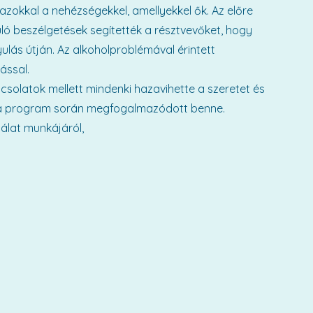
okkal a nehézségekkel, amellyekkel ők. Az előre
ó beszélgetések segítették a résztvevőket, hogy
ás útján. Az alkoholproblémával érintett
ással.
pcsolatok mellett mindenki hazavihette a szeretet és
ly a program során megfogalmazódott benne.
álat munkájáról,