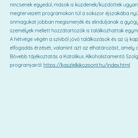
nincsenek egyedül, mások is küzdenek/küzdöttek ugyanaz
megtervezett programokon túl a sokszor éjszakába nyúl
önmagukat jobban megismerjék és elinduljanak a gyógyul
személyek mellett hozzátartozók is találkozhattak egym
A hétvége végén a szívből jövő találkozások és az új ka
elfogadás érzését, valamint azt az elhatározást, ame
Bővebb tájékoztatás a Katolikus Alkoholistamentő Szolg
programjairól:
https://kaszlelkikozpont.hu/index.html