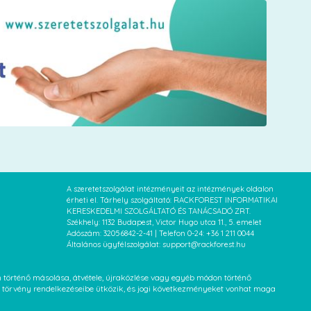
A szeretetszolgálat intézményeit az intézmények oldalon
érheti el. Tárhely szolgáltató: RACKFOREST INFORMATIKAI
KERESKEDELMI SZOLGÁLTATÓ ÉS TANÁCSADÓ ZRT.
Székhely: 1132 Budapest, Victor Hugo utca 11., 5. emelet
Adószám: 32056842-2-41 | Telefon 0-24: +36 1 211 0044
Általános ügyfélszolgálat: support@rackforest.hu
an történő másolása, átvétele, újraközlése vagy egyéb módon történő
XVI. törvény rendelkezéseibe ütközik, és jogi következményeket vonhat maga