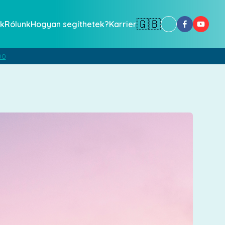
🇬🇧
k
Rólunk
Hogyan segíthetek?
Karrier
00