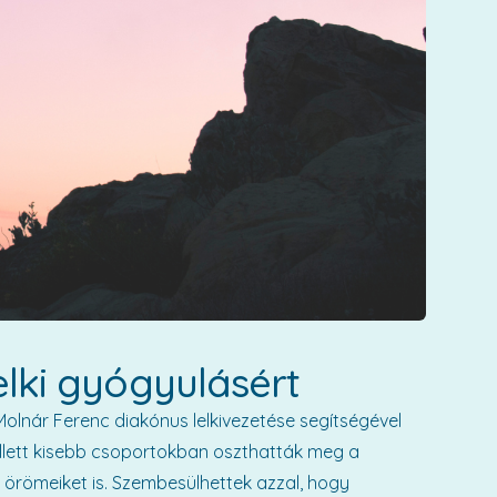
lelki gyógyulásért
olnár Ferenc diakónus lelkivezetése segítségével
ellett kisebb csoportokban oszthatták meg a
 örömeiket is. Szembesülhettek azzal, hogy