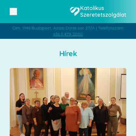
Katolikus
Szeretetszolgálat
Cím: 1146 Budapest, Ajtósi Dürer sor 27/A | Telefonszám:
+36 1 479 2000
Hírek