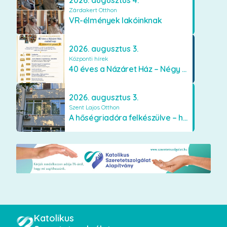
Zárdakert Otthon
VR-élmények lakóinknak
2026. augusztus 3.
Központi hírek
40 éves a Názáret Ház – Négy évtized szeretetben és gondoskodásban
2026. augusztus 3.
Szent Lajos Otthon
A hőségriadóra felkészülve – hűsítő fejlesztések a Szent Lajos Otthonban
Katolikus