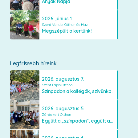
Anyák Napja
2026. június 1.
Szent Vendel Otthon és Ház
Megszépült a kertünk!
Legfrissebb híreink
2026. augusztus 7.
Szent Lajos Otthon
Színpadon a kollégák, szívünkben a lakók
2026. augusztus 5.
Zárdakert Otthon
Együtt a „színpadon”, együtt az élményekért 🎭✨
2026. augusztus 4.