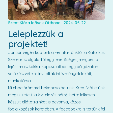
Szent Klára Idősek Otthona
|
2024. 05. 22.
Leleplezzük a
projektet!
Január végén kaptunk a Fenntartónktól, a Katolikus
Szeretetszolgálattól egy lehetőséget, melyben a
lejárt maszkokkal kapcsolatban egy pályázaton
való részvételre invitálták intézményeik lakóit,
munkatársait.
Mi ebbe örömmel bekapcsolódtunk. Kreatív ötletünk
megszületett, a kivitelezés hétről hétre lelkesen
készült ellátottainkat is bevonva, közös
foglalkozások keretében. A facebookra is tettünk fel