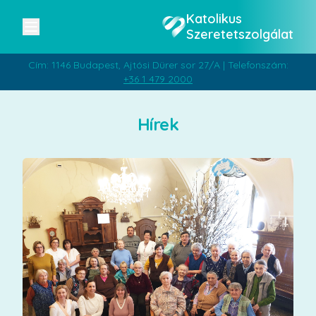
Katolikus
Szeretetszolgálat
Cím: 1146 Budapest, Ajtósi Dürer sor 27/A | Telefonszám:
+36 1 479 2000
Hírek