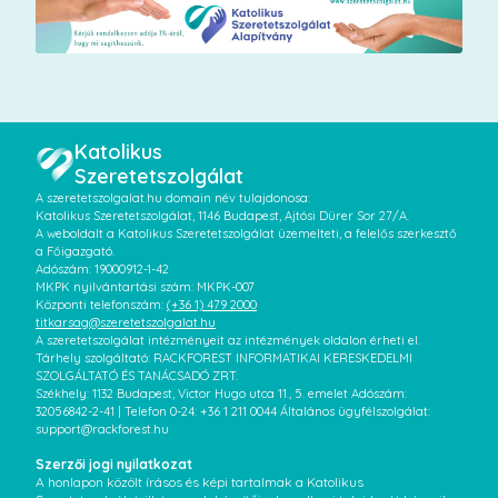
Katolikus
Szeretetszolgálat
A szeretetszolgalat.hu domain név tulajdonosa:
Katolikus Szeretetszolgálat, 1146 Budapest, Ajtósi Dürer Sor 27/A.
A weboldalt a Katolikus Szeretetszolgálat üzemelteti, a felelős szerkesztő
a Főigazgató.
Adószám: 19000912-1-42
MKPK nyilvántartási szám: MKPK-007
Központi telefonszám:
(+36 1) 479 2000
titkarsag@szeretetszolgalat.hu
A szeretetszolgálat intézményeit az intézmények oldalon érheti el.
Tárhely szolgáltató: RACKFOREST INFORMATIKAI KERESKEDELMI
SZOLGÁLTATÓ ÉS TANÁCSADÓ ZRT.
Székhely: 1132 Budapest, Victor Hugo utca 11., 5. emelet Adószám:
32056842-2-41 | Telefon 0-24: +36 1 211 0044 Általános ügyfélszolgálat:
support@rackforest.hu
Szerzői jogi nyilatkozat
A honlapon közölt írásos és képi tartalmak a Katolikus