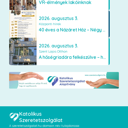
VR-élmények lakóinknak
2026. augusztus 3.
Központi hírek
40 éves a Názáret Ház – Négy évtized szeretetben és gondoskodásban
2026. augusztus 3.
Szent Lajos Otthon
A hőségriadóra felkészülve – hűsítő fejlesztések a Szent Lajos Otthonban
Katolikus
Szeretetszolgálat
A szeretetszolgalat.hu domain név tulajdonosa: