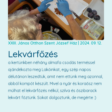
XXIII. János Otthon Szent József Ház
|
2024. 09. 12.
Lekvárfőzés
a kertünkben néhány almafa csodás terméssel
ajándékozta meg Lakóinkat, egy szép napos
délutánon leszedtük, amit nem ettünk meg azonnal,
abból kompót készült. Mivel a nyár és koraősz nem
múlhat el lekvárfőzés nélkül, szilva és őszibarack
lekvárt főztünk. Sokat dolgoztunk, de megérte :)