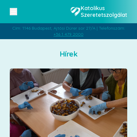
Katolikus
Szeretetszolgálat
Cím: 1146 Budapest, Ajtósi Dürer sor 27/A | Telefonszám:
+36 1 479 2000
Hírek