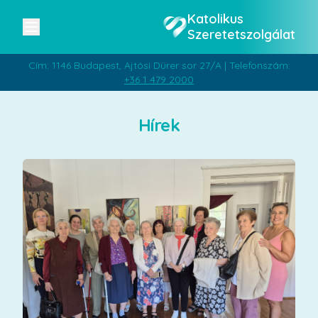
Katolikus
Szeretetszolgálat
Cím: 1146 Budapest, Ajtósi Dürer sor 27/A | Telefonszám:
+36 1 479 2000
Hírek