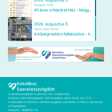
Központi hírek
40 éves a Názáret Ház – Négy évtized szeretetben és gondoskodásban
2026. augusztus 3.
Szent Lajos Otthon
A hőségriadóra felkészülve – hűsítő fejlesztések a Szent Lajos Otthonban
Katolikus
Szeretetszolgálat
A szeretetszolgalat.hu domain név tulajdonosa:
Katolikus Szeretetszolgálat, 1146 Budapest, Ajtósi Dürer Sor 27/A.
A weboldalt a Katolikus Szeretetszolgálat üzemelteti, a felelős szerkesztő
a Főigazgató.
Adószám: 19000912-1-42