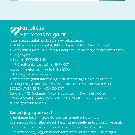
Katolikus
Szeretetszolgálat
A szeretetszolgalat.hu domain név tulajdonosa:
Katolikus Szeretetszolgálat, 1146 Budapest, Ajtósi Dürer Sor 27/A.
A weboldalt a Katolikus Szeretetszolgálat üzemelteti, a felelős szerkesztő
a Főigazgató.
Adószám: 19000912-1-42
MKPK nyilvántartási szám: MKPK-007
Központi telefonszám:
(+36 1) 479 2000
titkarsag@szeretetszolgalat.hu
A szeretetszolgálat intézményeit az intézmények oldalon érheti el.
Tárhely szolgáltató: RACKFOREST INFORMATIKAI KERESKEDELMI
SZOLGÁLTATÓ ÉS TANÁCSADÓ ZRT.
Székhely: 1132 Budapest, Victor Hugo utca 11., 5. emelet Adószám:
32056842-2-41 | Telefon 0-24: +36 1 211 0044 Általános ügyfélszolgálat:
support@rackforest.hu
Szerzői jogi nyilatkozat
A honlapon közölt írásos és képi tartalmak a Katolikus
Szeretetszolgálat, illetve azok készítőinek szellemi tulajdonát képezik.
Ezen tartalmak bármely formában történő másolása, átvétele,
újraközlése vagy egyéb módon történő felhasználása kizárólag a