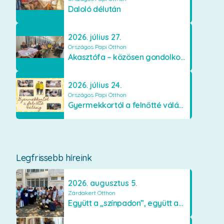
Daloló délután
2026. július 27.
Országos Papi Otthon
Akasztófa – közösen gondolkodva
2026. július 24.
Országos Papi Otthon
Gyermekkortól a felnőtté válásig
Legfrissebb híreink
2026. augusztus 5.
Zárdakert Otthon
Együtt a „színpadon”, együtt az élményekért 🎭✨