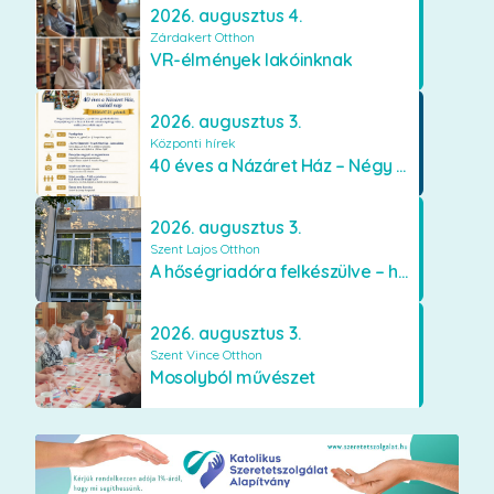
2026. augusztus 4.
Zárdakert Otthon
VR-élmények lakóinknak
2026. augusztus 3.
Központi hírek
40 éves a Názáret Ház – Négy évtized szeretetben és gondoskodásban
2026. augusztus 3.
Szent Lajos Otthon
A hőségriadóra felkészülve – hűsítő fejlesztések a Szent Lajos Otthonban
2026. augusztus 3.
Szent Vince Otthon
Mosolyból művészet