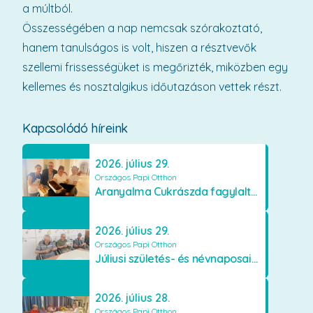
a múltból.
Összességében a nap nemcsak szórakoztató,
hanem tanulságos is volt, hiszen a résztvevők
szellemi frissességüket is megőrizték, miközben egy
kellemes és nosztalgikus időutazáson vettek részt.
Kapcsolódó híreink
2026. július 29.
Országos Papi Otthon
Aranyalma Cukrászda fagylaltos meglepetés
2026. július 29.
Országos Papi Otthon
Júliusi születés- és névnaposaink
2026. július 28.
Országos Papi Otthon