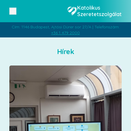
Katolikus
Szeretetszolgálat
Cím: 1146 Budapest, Ajtósi Dürer sor 27/A | Telefonszám:
+36 1 479 2000
Hírek