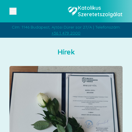
Katolikus
Szeretetszolgálat
Cím: 1146 Budapest, Ajtósi Dürer sor 27/A | Telefonszám:
+36 1 479 2000
Hírek