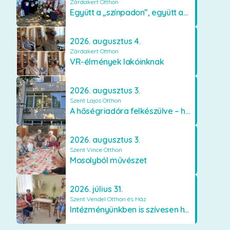
Zárdakert Otthon
Együtt a „színpadon”, együtt az élményekért 🎭✨
2026. augusztus 4.
Zárdakert Otthon
VR-élmények lakóinknak
2026. augusztus 3.
Szent Lajos Otthon
A hőségriadóra felkészülve – hűsítő fejlesztések a Szent Lajos Otthonban
2026. augusztus 3.
Szent Vince Otthon
Mosolyból művészet
2026. július 31.
Szent Vendel Otthon és Ház
Intézményünkben is szívesen használják a VR szemüveget