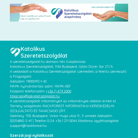
Katolikus
Szeretetszolgálat
A szeretetszolgalat.hu domain név tulajdonosa:
Katolikus Szeretetszolgálat, 1146 Budapest, Ajtósi Dürer Sor 27/A.
A weboldalt a Katolikus Szeretetszolgálat üzemelteti, a felelős szerkesztő
a Főigazgató.
Adószám: 19000912-1-42
MKPK nyilvántartási szám: MKPK-007
Központi telefonszám:
(+36 1) 479 2000
titkarsag@szeretetszolgalat.hu
A szeretetszolgálat intézményeit az intézmények oldalon érheti el.
Tárhely szolgáltató: RACKFOREST INFORMATIKAI KERESKEDELMI
SZOLGÁLTATÓ ÉS TANÁCSADÓ ZRT.
Székhely: 1132 Budapest, Victor Hugo utca 11., 5. emelet Adószám:
32056842-2-41 | Telefon 0-24: +36 1 211 0044 Általános ügyfélszolgálat:
support@rackforest.hu
Szerzői jogi nyilatkozat