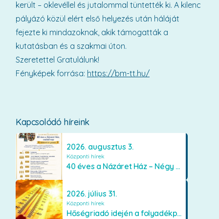
került – oklevéllel és jutalommal tüntették ki. A kilenc
pályázó közül elért első helyezés után háláját
fejezte ki mindazoknak, akik támogatták a
kutatásban és a szakmai úton.
Szeretettel Gratulálunk!
Fényképek forrása:
https://bm-tt.hu/
Kapcsolódó híreink
2026. augusztus 3.
Központi hírek
40 éves a Názáret Ház – Négy évtized szeretetben és gondoskodásban
2026. július 31.
Központi hírek
Hőségriadó idején a folyadékpótlás életet menthet