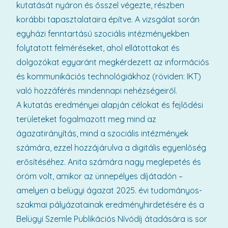
kutatását nyáron és ősszel végezte, részben
korábbi tapasztalataira építve. A vizsgálat során
egyházi fenntartású szociális intézményekben
folytatott felméréseket, ahol ellátottakat és
dolgozókat egyaránt megkérdezett az információs
és kommunikációs technológiákhoz (röviden: IKT)
való hozzáférés mindennapi nehézségeiről.
A kutatás eredményei alapján célokat és fejlődési
területeket fogalmazott meg mind az
ágazatirányítás, mind a szociális intézmények
számára, ezzel hozzájárulva a digitális egyenlőség
erősítéséhez. Anita számára nagy meglepetés és
öröm volt, amikor az ünnepélyes díjátadón –
amelyen a belügyi ágazat 2025. évi tudományos-
szakmai pályázatainak eredményhirdetésére és a
Belügyi Szemle Publikációs Nívódíj átadására is sor