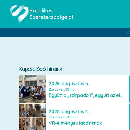
Katolikus
Szeretetszolgálat
C
Kapcsolódó híreink
2026. augusztus 5.
Zárdakert Otthon
Együtt a „színpadon”, együtt az élményekért 🎭✨
2026. augusztus 4.
Zárdakert Otthon
VR-élmények lakóinknak