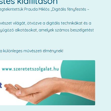
stés kiállításon
tekintettük Prauda Miklós „Digitális fényfestés –
szet világát, ötvözve a digitális technikákat és a
lenyűgöző alkotásokat, amelyek számos beszélgetést
 a különleges művészeti élménynek!