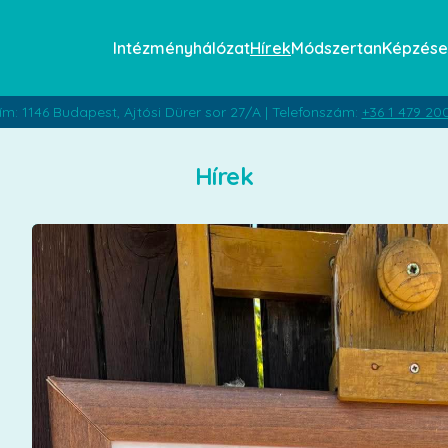
Intézményhálózat
Hírek
Módszertan
Képzése
ím: 1146 Budapest, Ajtósi Dürer sor 27/A | Telefonszám:
+36 1 479 20
Hírek