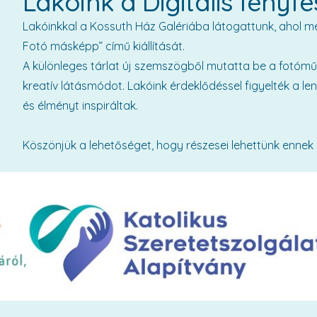
Lakóink a Digitális fényfe
Lakóinkkal a Kossuth Ház Galériába látogattunk, ahol meg
Fotó másképp” című kiállítását.
A különleges tárlat új szemszögből mutatta be a fotóművé
kreatív látásmódot. Lakóink érdeklődéssel figyelték a 
és élményt inspiráltak.
Köszönjük a lehetőséget, hogy részesei lehettünk ennek