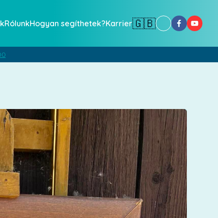
🇬🇧
k
Rólunk
Hogyan segíthetek?
Karrier
00