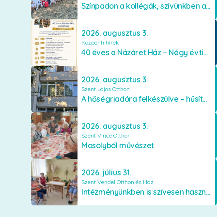
Színpadon a kollégák, szívünkben a lakók
2026. augusztus 3.
Központi hírek
40 éves a Názáret Ház – Négy évtized szeretetben és gondoskodásban
2026. augusztus 3.
Szent Lajos Otthon
A hőségriadóra felkészülve – hűsítő fejlesztések a Szent Lajos Otthonban
2026. augusztus 3.
Szent Vince Otthon
Mosolyból művészet
2026. július 31.
Szent Vendel Otthon és Ház
Intézményünkben is szívesen használják a VR szemüveget