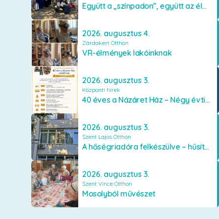
Együtt a „színpadon”, együtt az élményekért 🎭✨
2026. augusztus 4.
Zárdakert Otthon
VR-élmények lakóinknak
2026. augusztus 3.
Központi hírek
40 éves a Názáret Ház – Négy évtized szeretetben és gondoskodásban
2026. augusztus 3.
Szent Lajos Otthon
A hőségriadóra felkészülve – hűsítő fejlesztések a Szent Lajos Otthonban
2026. augusztus 3.
Szent Vince Otthon
Mosolyból művészet