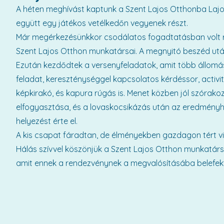
A héten meghívást kaptunk a Szent Lajos Otthonba Lajo
együtt egy játékos vetélkedőn vegyenek részt.
Már megérkezésünkkor csodálatos fogadtatásban volt rés
Szent Lajos Otthon munkatársai. A megnyitó beszéd ut
Ezután kezdődtek a versenyfeladatok, amit több állomásnál
feladat, kereszténységgel kapcsolatos kérdéssor, activi
képkirakó, és kapura rúgás is. Menet közben jól szórak
elfogyasztása, és a lovaskocsikázás után az eredményh
helyezést érte el.
A kis csapat fáradtan, de élményekben gazdagon tért v
Hálás szívvel köszönjük a Szent Lajos Otthon munkatárs
amit ennek a rendezvénynek a megvalósításába belefektet