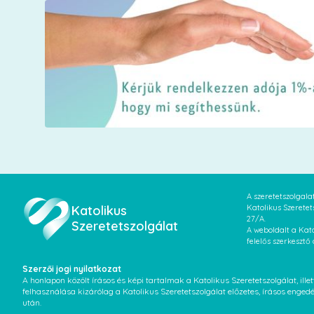
A szeretetszolgal
Katolikus
Katolikus Szeretet
27/A.
Szeretetszolgálat
A weboldalt a Kato
felelős szerkesztő
Szerzői jogi nyilatkozat
A honlapon közölt írásos és képi tartalmak a Katolikus Szeretetszolgálat, il
felhasználása kizárólag a Katolikus Szeretetszolgálat előzetes, írásos enged
után.