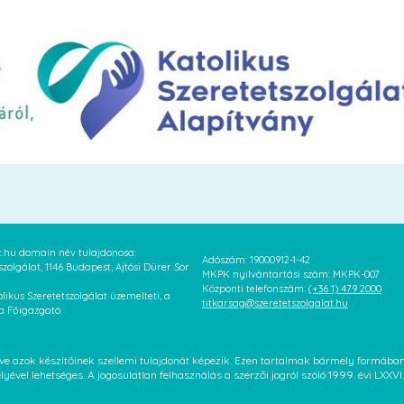
at.hu domain név tulajdonosa:
Adószám: 19000912-1-42
szolgálat, 1146 Budapest, Ajtósi Dürer Sor
MKPK nyilvántartási szám: MKPK-007
Központi telefonszám:
(+36 1) 479 2000
likus Szeretetszolgálat üzemelteti, a
titkarsag@szeretetszolgalat.hu
 a Főigazgató.
letve azok készítőinek szellemi tulajdonát képezik. Ezen tartalmak bármely formáb
élyével lehetséges. A jogosulatlan felhasználás a szerzői jogról szóló 1999. évi LX