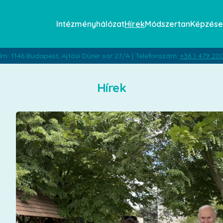
Intézményhálózat
Hírek
Módszertan
Képzése
ím: 1146 Budapest, Ajtósi Dürer sor 27/A | Telefonszám:
+36 1 479 20
Hírek