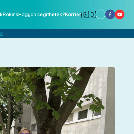
🇬🇧
k
Rólunk
Hogyan segíthetek?
Karrier
00