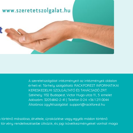
A szeretetszolgálat intézményeit az intézmények oldalon
érheti el. Tárhely szolgáltató: RACKFOREST INFORMATIKAI
KERESKEDELMI SZOLGÁLTATÓ ÉS TANÁCSADÓ ZRT.
Székhely: 1132 Budapest, Victor Hugo utca 11., 5. emelet
Adószám: 32056842-2-41 | Telefon 0-24: +36 1 211 0044
Általános ügyfélszolgálat: support@rackforest.hu
an történő másolása, átvétele, újraközlése vagy egyéb módon történő
XVI. törvény rendelkezéseibe ütközik, és jogi következményeket vonhat maga