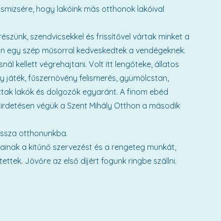
smizsére, hogy lakóink más otthonok lakóival
zünk, szendvicsekkel és frissítővel vártak minket a
án egy szép műsorral kedveskedtek a vendégeknek.
 kellett végrehajtani. Volt itt lengőteke, állatos
ty játék, fűszernövény felismerés, gyümölcstan,
oztak lakók és dolgozók egyaránt. A finom ebéd
irdetésen végük a Szent Mihály Otthon a második
issza otthonunkba.
ainak a kitűnő szervezést és a rengeteg munkát,
tek. Jövőre az első díjért fogunk ringbe szállni.